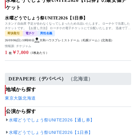
水曜どうでしょう祭UNITE2026【1日券】の最安値チ
ケット
水曜どうでしょう祭UNITE2026【1日券】
スタンド自由席 予定が合わなくなってしまったため出品いたします。 ローチケで当選した
チケットです。 【お渡し方法】 ローチケの電子チケットにて分配いたします。 迅速で丁寧
な対応を...
即決取引
電チケ
男性名義
26/09/06(日) 10時00分
大和ハウスプレミストドーム（札幌ドーム）(北海道)
情報源: チケジャム
1
￥7,000
（1枚あたり）
枚
DEPAPEPE（デパペペ）
（北海道）
地域から探す
東京
大阪
北海道
公演から探す
水曜どうでしょう祭UNITE2026【通し券】
水曜どうでしょう祭UNITE2026【1日券】