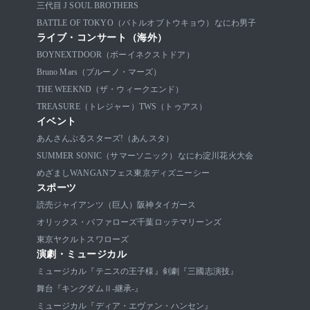
三代目 J SOUL BROTHERS
BATTLE OF TOKYO（バトルオブトウキョウ）
なにわ男子
ライブ・コンサート（海外）
BOYNEXTDOOR（ボーイネクストドア）
Bruno Mars（ブルーノ・マーズ）
THE WEEKND（ザ・ウィークエンド）
TREASURE（トレジャー）
TWS（トゥアス）
イベント
あんさんぶるスターズ!（あんスタ）
SUMMER SONIC（サマーソニック）
なにわ淀川花火大会
めざましWANGANフェス
東京ディズニーシー
スポーツ
読売ジャイアンツ（巨人）
阪神タイガース
オリックス・バファローズ
千葉ロッテマリーンズ
東京ヤクルトスワローズ
演劇・ミュージカル
ミュージカル『テニスの王子様』
剣劇『三國志演技』
舞台『キングダムⅡ-継承-』
ミュージカル『ディア・エヴァン・ハンセン』