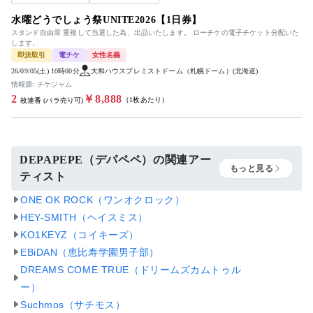
水曜どうでしょう祭UNITE2026【1日券】
スタンド自由席 重複して当選した為、出品いたします。 ローチケの電子チケット分配いた
します。
即決取引
電チケ
女性名義
26/09/05(土) 10時00分
大和ハウスプレミストドーム（札幌ドーム）(北海道)
情報源: チケジャム
2
￥8,888
（1枚あたり）
枚連番 (バラ売り可)
DEPAPEPE（デパペペ）の関連アー
もっと見る
ティスト
ONE OK ROCK（ワンオクロック）
HEY-SMITH（ヘイスミス）
KO1KEYZ（コイキーズ）
EBiDAN（恵比寿学園男子部）
DREAMS COME TRUE（ドリームズカムトゥル
ー）
Suchmos（サチモス）