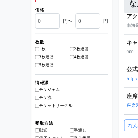
な
価格
アク
円〜
円
南海
キャ
枚数
1枚
2枚連番
900
3枚連番
4枚連番
5枚連番
公式
https
情報源
チケジャム
座席
チケ流
座席
チケットサークル
受取方法
なん
郵送
手渡し