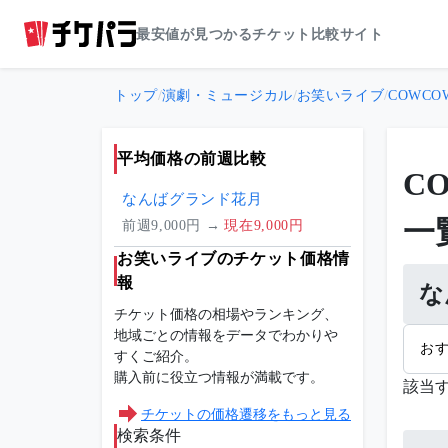
最安値が見つかるチケット比較サイト
トップ
/
演劇・ミュージカル
/
お笑いライブ
/
COWC
平均価格の前週比較
C
なんばグランド花月
一
前週9,000円 →
現在9,000円
お笑いライブのチケット価格情
報
な
チケット価格の相場やランキング、
地域ごとの情報をデータでわかりや
お
すくご紹介。
購入前に役立つ情報が満載です。
該当
チケットの価格遷移をもっと見る
検索条件