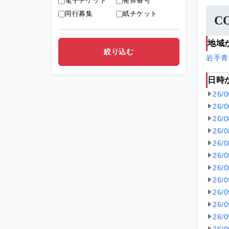
電子チケット
発券番号
同行募集
紙チケット
C
地域
岩手
青
日時
26/
26/
26/
26/
26/
26/
26/
26/
26/
26/
26/