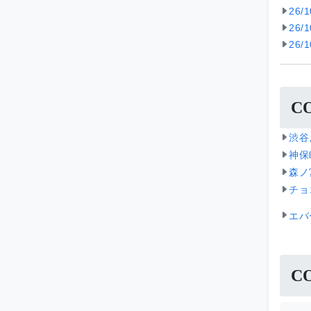
26/
26/
26/
C
渋谷
神保
森ノ
チョ
エバ
C