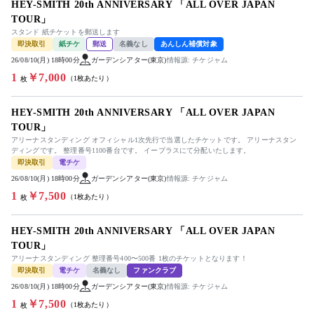
HEY-SMITH 20th ANNIVERSARY 「ALL OVER JAPAN
TOUR」
スタンド 紙チケットを郵送します
即決取引
紙チケ
郵送
名義なし
あんしん補償対象
26/08/10(月) 18時00分
ガーデンシアター(東京)
情報源: チケジャム
1
￥7,000
（1枚あたり）
枚
HEY-SMITH 20th ANNIVERSARY 「ALL OVER JAPAN
TOUR」
アリーナスタンディング オフィシャル1次先行で当選したチケットです。 アリーナスタン
ディングです。 整理番号1100番台です。 イープラスにて分配いたします。
即決取引
電チケ
26/08/10(月) 18時00分
ガーデンシアター(東京)
情報源: チケジャム
1
￥7,500
（1枚あたり）
枚
HEY-SMITH 20th ANNIVERSARY 「ALL OVER JAPAN
TOUR」
アリーナスタンディング 整理番号400〜500番 1枚のチケットとなります！
即決取引
電チケ
名義なし
ファンクラブ
26/08/10(月) 18時00分
ガーデンシアター(東京)
情報源: チケジャム
1
￥7,500
（1枚あたり）
枚