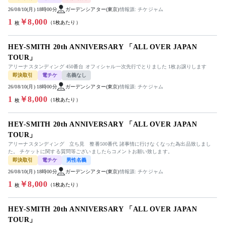
26/08/10(月) 18時00分
ガーデンシアター(東京)
情報源: チケジャム
1
￥8,000
（1枚あたり）
枚
HEY-SMITH 20th ANNIVERSARY 「ALL OVER JAPAN
TOUR」
アリーナスタンディング 450番台 オフィシャル一次先行でとりました 1枚お譲りします
即決取引
電チケ
名義なし
26/08/10(月) 18時00分
ガーデンシアター(東京)
情報源: チケジャム
1
￥8,000
（1枚あたり）
枚
HEY-SMITH 20th ANNIVERSARY 「ALL OVER JAPAN
TOUR」
アリーナスタンディング 立ち見 整番500番代 諸事情に行けなくなった為出品致しまし
た。 チケットに関する質問等ございましたらコメントお願い致します。
即決取引
電チケ
男性名義
26/08/10(月) 18時00分
ガーデンシアター(東京)
情報源: チケジャム
1
￥8,000
（1枚あたり）
枚
HEY-SMITH 20th ANNIVERSARY 「ALL OVER JAPAN
TOUR」