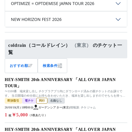
OPTIMIZE = OPTDEMISE JAPAN TOUR 2026
NEW HORIZON FEST 2026
coldrain（コールドレイン）
（東京）
のチケット一
覧
おすすめ順
検索条件
HEY-SMITH 20th ANNIVERSARY 「ALL OVER JAPAN
TOUR」
〜1100番 端末貸し出し チケプラアプリ内にダウンロード済みの親チケットのお譲りで
す。 当日開場の40分前にお待ち合わせいただき、端末を貸し出しますのでそちらを持って
ご入場いただきます。 終演...
即決取引
電チケ
同行
名義なし
26/08/10(月) 18時00分
ガーデンシアター(東京)
情報源: チケジャム
1
￥5,000
（1枚あたり）
枚
HEY-SMITH 20th ANNIVERSARY 「ALL OVER JAPAN