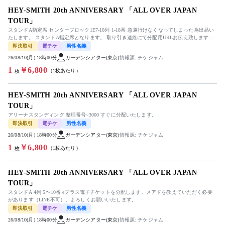
HEY-SMITH 20th ANNIVERSARY 「ALL OVER JAPAN
TOUR」
スタンドA指定席 センターブロック1E7-10列 1-18番 急遽行けなくなってしまった為出品い
たします。 スタンドA指定席となります。 取り引き連絡にて分配用URLお伝え致します。
よろしくお...
即決取引
電チケ
男性名義
26/08/10(月) 18時00分
ガーデンシアター(東京)
情報源: チケジャム
1
￥6,800
（1枚あたり）
枚
HEY-SMITH 20th ANNIVERSARY 「ALL OVER JAPAN
TOUR」
アリーナスタンディング 整理番号~3000 すぐに分配いたします。
即決取引
電チケ
男性名義
26/08/10(月) 18時00分
ガーデンシアター(東京)
情報源: チケジャム
1
￥6,800
（1枚あたり）
枚
HEY-SMITH 20th ANNIVERSARY 「ALL OVER JAPAN
TOUR」
スタンドA 4列 5〜10番 eプラス電子チケットを分配します。メアドを教えていただく必要
があります（LINE不可）。よろしくお願いいたします。
即決取引
電チケ
男性名義
26/08/10(月) 18時00分
ガーデンシアター(東京)
情報源: チケジャム