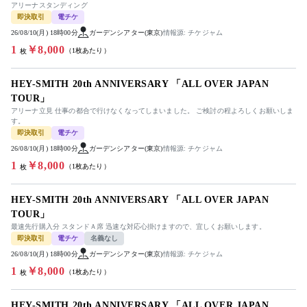
アリーナスタンディング
即決取引
電チケ
26/08/10(月) 18時00分
ガーデンシアター(東京)
情報源: チケジャム
1
￥8,000
（1枚あたり）
枚
HEY-SMITH 20th ANNIVERSARY 「ALL OVER JAPAN
TOUR」
アリーナ立見 仕事の都合で行けなくなってしまいました。 ご検討の程よろしくお願いしま
す。
即決取引
電チケ
26/08/10(月) 18時00分
ガーデンシアター(東京)
情報源: チケジャム
1
￥8,000
（1枚あたり）
枚
HEY-SMITH 20th ANNIVERSARY 「ALL OVER JAPAN
TOUR」
最速先行購入分 スタンドＡ席 迅速な対応心掛けますので、宜しくお願いします。
即決取引
電チケ
名義なし
26/08/10(月) 18時00分
ガーデンシアター(東京)
情報源: チケジャム
1
￥8,000
（1枚あたり）
枚
HEY-SMITH 20th ANNIVERSARY 「ALL OVER JAPAN