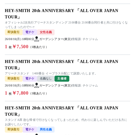
HEY-SMITH 20th ANNIVERSARY 「ALL OVER JAPAN
TOUR」
オフィシャル2次先行アリーナスタンディング 2100番台 2100番台同行者と共に行けなくな
ってしまったので߹~߹
即決取引
電チケ
女性名義
26/08/10(月) 18時00分
ガーデンシアター(東京)
情報源: チケジャム
1
￥7,500
（1枚あたり）
枚
HEY-SMITH 20th ANNIVERSARY 「ALL OVER JAPAN
TOUR」
アリーナスタンド 1400番台 イープラス分配にて譲渡いたします。
即決取引
電チケ
名義なし
主催者
26/08/10(月) 18時00分
ガーデンシアター(東京)
情報源: チケジャム
1
￥7,800
（1枚あたり）
枚
HEY-SMITH 20th ANNIVERSARY 「ALL OVER JAPAN
TOUR」
スタンドA席 急な帰省で行けなくなってしまったため、代わりに楽しんでいただける方に
お譲りしたいです。
即決取引
電チケ
男性名義