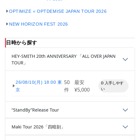
OPTIMIZE = OPTDEMISE JAPAN TOUR 2026
NEW HORIZON FEST 2026
日時から探す
HEY-SMITH 20th ANNIVERSARY 「ALL OVER JAPAN
TOUR」
50
最安
26/08/10(月) 18:00 東
D 入手しやす
件
¥5,000
い
京
“StandBy”Release Tour
Maki Tour 2026「四暗刻」