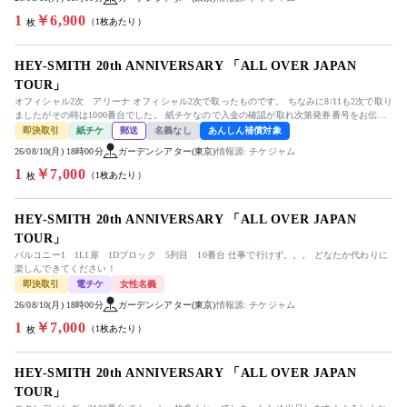
1
￥6,900
（1枚あたり）
枚
HEY-SMITH 20th ANNIVERSARY 「ALL OVER JAPAN
TOUR」
オフィシャル2次 アリーナ オフィシャル2次で取ったものです。 ちなみに8/11も2次で取り
ましたがその時は1000番台でした。 紙チケなので入金の確認が取れ次第発券番号をお伝え
いたします。 フ...
即決取引
紙チケ
郵送
名義なし
あんしん補償対象
26/08/10(月) 18時00分
ガーデンシアター(東京)
情報源: チケジャム
1
￥7,000
（1枚あたり）
枚
HEY-SMITH 20th ANNIVERSARY 「ALL OVER JAPAN
TOUR」
バルコニー1 1L1扉 1Dブロック 5列目 10番台 仕事で行けず。。。 どなたか代わりに
楽しんできてください！
即決取引
電チケ
女性名義
26/08/10(月) 18時00分
ガーデンシアター(東京)
情報源: チケジャム
1
￥7,000
（1枚あたり）
枚
HEY-SMITH 20th ANNIVERSARY 「ALL OVER JAPAN
TOUR」