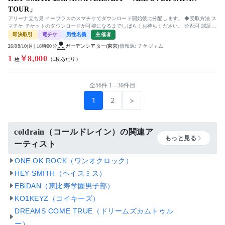
TOUR」
アリーナ立ち見 イープラスのスマチケでダウンロード開始後に分配します。 ◆受取方法 ス
マチケ チケットのダウンロードが可能になるまでしばらくお待ちください。 分配可 認証な
し ※2026/08...
即決取引
電チケ
男性名義
主催者
26/08/10(月) 18時00分
ガーデンシアター(東京)
情報源: チケジャム
1
￥8,000
（1枚あたり）
枚
全56件 1 - 30件目
1
2
>
coldrain（コールドレイン）の関連ア
もっと見る
ーティスト
ONE OK ROCK（ワンオクロック）
HEY-SMITH（ヘイスミス）
EBiDAN（恵比寿学園男子部）
KO1KEYZ（コイキーズ）
DREAMS COME TRUE（ドリームズカムトゥル
ー）