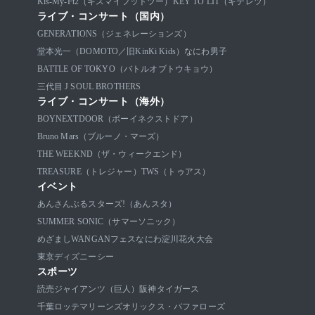
Kis-My-Ft2（キスマイフットツー）
KEY TO LIT（キテレツ）
ライブ・コンサート（国内）
GENERATIONS（ジェネレーションズ）
堂本光一（DOMOTO／旧KinKi Kids）
なにわ男子
BATTLE OF TOKYO（バトルオブトウキョウ）
三代目 J SOUL BROTHERS
ライブ・コンサート（海外）
BOYNEXTDOOR（ボーイネクストドア）
Bruno Mars（ブルーノ・マーズ）
THE WEEKND（ザ・ウィークエンド）
TREASURE（トレジャー）
TWS（トゥアス）
イベント
あんさんぶるスターズ!（あんスタ）
SUMMER SONIC（サマーソニック）
めざましWANGANフェス
なにわ淀川花火大会
東京ディズニーシー
スポーツ
読売ジャイアンツ（巨人）
阪神タイガース
千葉ロッテマリーンズ
オリックス・バファローズ