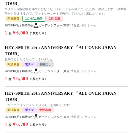
TOUR」
スタンドA指定席 仕事で行けなくなりトレードも不成立だったため、出品します。 発券番
号をお伝えするので、ファミリーマートで発券していただく形になります。
即決取引
コンビニ発券
女性名義
26/08/10(月) 18時00分
ガーデンシアター(東京)
情報源: チケジャム
1
￥6,000
（1枚あたり）
枚
HEY-SMITH 20th ANNIVERSARY 「ALL OVER JAPAN
TOUR」
仕事で行けなくなってしまいました
即決取引
電チケ
名義なし
26/08/10(月) 18時00分
ガーデンシアター(東京)
情報源: チケジャム
1
￥6,500
（1枚あたり）
枚
HEY-SMITH 20th ANNIVERSARY 「ALL OVER JAPAN
TOUR」
アリーナスタンディング よろしくお願いします!
即決取引
電チケ
女性名義
26/08/10(月) 18時00分
ガーデンシアター(東京)
情報源: チケジャム
1
￥6,700
（1枚あたり）
枚