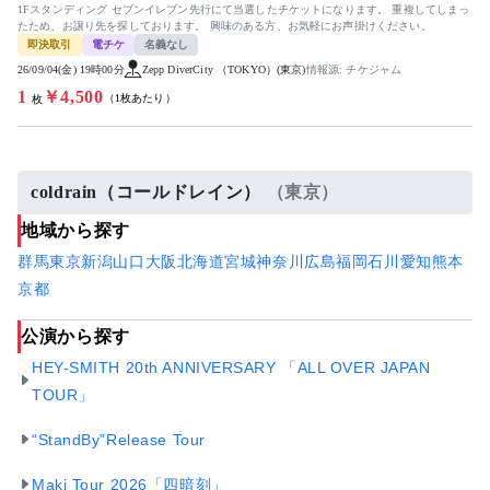
1Fスタンディング セブンイレブン先行にて当選したチケットになります。 重複してしまっ
たため、お譲り先を探しております。 興味のある方、お気軽にお声掛けください。
即決取引
電チケ
名義なし
26/09/04(金) 19時00分
Zepp DiverCity （TOKYO）(東京)
情報源: チケジャム
1
￥4,500
（1枚あたり）
枚
coldrain（コールドレイン）
（東京）
地域から探す
群馬
東京
新潟
山口
大阪
北海道
宮城
神奈川
広島
福岡
石川
愛知
熊本
京都
公演から探す
HEY-SMITH 20th ANNIVERSARY 「ALL OVER JAPAN
TOUR」
“StandBy”Release Tour
Maki Tour 2026「四暗刻」