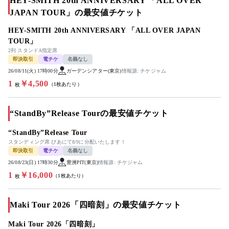
HEY-SMITH 20th ANNIVERSARY 「ALL OVER
JAPAN TOUR」の最安値チケット
HEY-SMITH 20th ANNIVERSARY 「ALL OVER JAPAN
TOUR」
2列 スタンドA指定席
即決取引
電チケ
名義なし
26/08/11(火) 17時00分
ガーデンシアター(東京)
情報源: チケジャム
1
￥4,500
（1枚あたり）
枚
“StandBy”Release Tourの最安値チケット
“StandBy”Release Tour
スタンディング席 ぴあにて8/9に分配いたします！
即決取引
電チケ
名義なし
26/08/23(日) 17時30分
豊洲PIT(東京)
情報源: チケジャム
1
￥16,000
（1枚あたり）
枚
Maki Tour 2026「四暗刻」の最安値チケット
Maki Tour 2026「四暗刻」