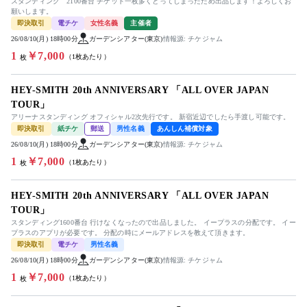
スタンディング 2100番台 チケット一枚多くとってしまったため出品します！よろしくお
願いします。
即決取引
電チケ
女性名義
主催者
26/08/10(月) 18時00分
ガーデンシアター(東京)
情報源: チケジャム
1
￥7,000
（1枚あたり）
枚
HEY-SMITH 20th ANNIVERSARY 「ALL OVER JAPAN
TOUR」
アリーナスタンディング オフィシャル2次先行です。 新宿近辺でしたら手渡し可能です。
即決取引
紙チケ
郵送
男性名義
あんしん補償対象
26/08/10(月) 18時00分
ガーデンシアター(東京)
情報源: チケジャム
1
￥7,000
（1枚あたり）
枚
HEY-SMITH 20th ANNIVERSARY 「ALL OVER JAPAN
TOUR」
スタンディング1600番台 行けなくなったので出品しました。 イープラスの分配です。 イー
プラスのアプリが必要です。 分配の時にメールアドレスを教えて頂きます。
即決取引
電チケ
男性名義
26/08/10(月) 18時00分
ガーデンシアター(東京)
情報源: チケジャム
1
￥7,000
（1枚あたり）
枚