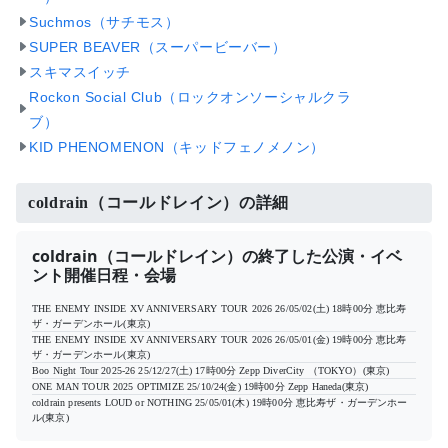
Suchmos（サチモス）
SUPER BEAVER（スーパービーバー）
スキマスイッチ
Rockon Social Club（ロックオンソーシャルクラ
ブ）
KID PHENOMENON（キッドフェノメノン）
coldrain（コールドレイン）の詳細
coldrain（コールドレイン）の終了した公演・イベ
ント開催日程・会場
THE ENEMY INSIDE XV ANNIVERSARY TOUR 2026
26/05/02(土) 18時00分
恵比寿
ザ・ガーデンホール(東京)
THE ENEMY INSIDE XV ANNIVERSARY TOUR 2026
26/05/01(金) 19時00分
恵比寿
ザ・ガーデンホール(東京)
Boo Night Tour 2025-26
25/12/27(土) 17時00分
Zepp DiverCity （TOKYO）(東京)
ONE MAN TOUR 2025 OPTIMIZE
25/10/24(金) 19時00分
Zepp Haneda(東京)
coldrain presents LOUD or NOTHING
25/05/01(木) 19時00分
恵比寿ザ・ガーデンホー
ル(東京)