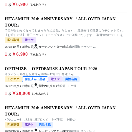
1
￥6,900
（1枚あたり）
枚
HEY-SMITH 20th ANNIVERSARY 「ALL OVER JAPAN
TOUR」
予定が合わなくなってしまったため出品いたします。 最速先行で当選したチケットです。
【お渡し方法】 電子チケット（イープラス）にて分配いたします。 取引連絡にてURLをお
送りします。
即決取引
電チケ
26/08/10(月) 18時00分
ガーデンシアター(東京)
情報源: チケジャム
1
￥6,900
（1枚あたり）
枚
OPTIMIZE = OPTDEMISE JAPAN TOUR 2026
オフィシャル先行座席未定2026年12月02日発送予定
チケエク
認証済み出品者
電チケ
男性名義
26/12/09(水) 19時00分
豊洲PIT(東京)
情報源: チケ流
1
￥20,000
（1枚あたり）
枚
HEY-SMITH 20th ANNIVERSARY 「ALL OVER JAPAN
TOUR」
バルコニー1 1R6扉 1Hブロック 6〜7列目 10番台
即決取引
電チケ
男性名義
26/08/10(月) 18時00分
ガーデンシアター(東京)
情報源: チケジャム