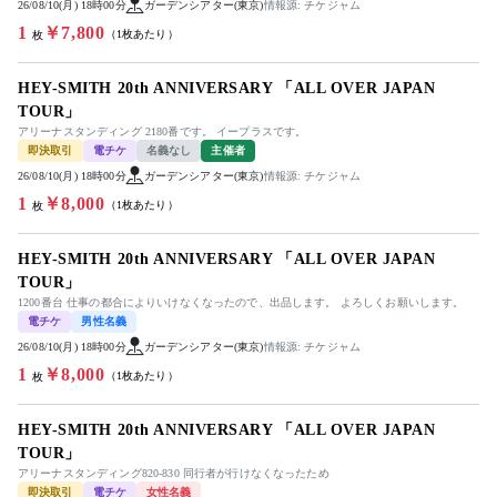
26/08/10(月) 18時00分
ガーデンシアター(東京)
情報源: チケジャム
1
￥7,800
（1枚あたり）
枚
HEY-SMITH 20th ANNIVERSARY 「ALL OVER JAPAN
TOUR」
アリーナスタンディング 2180番です。 イープラスです。
即決取引
電チケ
名義なし
主催者
26/08/10(月) 18時00分
ガーデンシアター(東京)
情報源: チケジャム
1
￥8,000
（1枚あたり）
枚
HEY-SMITH 20th ANNIVERSARY 「ALL OVER JAPAN
TOUR」
1200番台 仕事の都合によりいけなくなったので、出品します。 よろしくお願いします。
電チケ
男性名義
26/08/10(月) 18時00分
ガーデンシアター(東京)
情報源: チケジャム
1
￥8,000
（1枚あたり）
枚
HEY-SMITH 20th ANNIVERSARY 「ALL OVER JAPAN
TOUR」
アリーナスタンディング820-830 同行者が行けなくなったため
即決取引
電チケ
女性名義