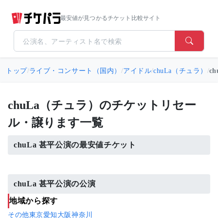
最安値が見つかるチケット比較サイト
トップ
/
ライブ・コンサート（国内）
/
アイドル
/
chuLa（チュラ）
/
c
chuLa（チュラ）のチケットリセー
ル・譲ります一覧
chuLa 甚平公演の最安値チケット
chuLa 甚平公演の公演
地域から探す
その他
東京
愛知
大阪
神奈川