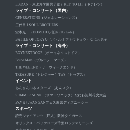
EBiDAN（恵比寿学園男子部）
KEY TO LIT（キテレツ）
ライブ・コンサート（国内）
GENERATIONS（ジェネレーションズ）
三代目 J SOUL BROTHERS
堂本光一（DOMOTO／旧KinKi Kids）
BATTLE OF TOKYO（バトルオブトウキョウ）
なにわ男子
ライブ・コンサート（海外）
BOYNEXTDOOR（ボーイネクストドア）
Bruno Mars（ブルーノ・マーズ）
THE WEEKND（ザ・ウィークエンド）
TREASURE（トレジャー）
TWS（トゥアス）
イベント
あんさんぶるスターズ!（あんスタ）
SUMMER SONIC（サマーソニック）
なにわ淀川花火大会
めざましWANGANフェス
東京ディズニーシー
スポーツ
読売ジャイアンツ（巨人）
阪神タイガース
オリックス・バファローズ
千葉ロッテマリーンズ