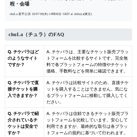
程・会場
chuLa 甚平公演
26/07/09(木) 19時00分
GRIT at shibuya(東京)
chuLa（チュラ）のFAQ
Q. チケパラはど
A. チケパラは、主要なチケット販売プラッ
のようなサイト
トフォームを比較するサイトです。完全無
ですか？
料で各プラットフォームの特徴やチケット
価格、手数料などを簡単に確認できます。
Q. チケパラで直
A. チケパラは比較サイトのため、直接チケ
接チケットを購
ットを購入することはできません。気にな
入できますか？
るプラットフォームに移動して購入してく
ださい。
Q. チケパラで紹
A. チケパラは信頼できるチケット販売プラ
介されているチ
ットフォームを比較しています。安心して
ケットは安全で
利用できますが、最終的な取引は各プラッ
すか？
トフォームの規約に基づいて行われます。