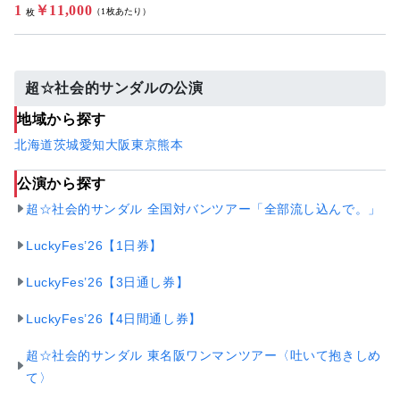
1
￥11,000
（1枚あたり）
枚
超☆社会的サンダルの公演
地域から探す
北海道
茨城
愛知
大阪
東京
熊本
公演から探す
超☆社会的サンダル 全国対バンツアー「全部流し込んで。」
LuckyFes’26【1日券】
LuckyFes’26【3日通し券】
LuckyFes’26【4日間通し券】
超☆社会的サンダル 東名阪ワンマンツアー〈吐いて抱きしめ
て〉