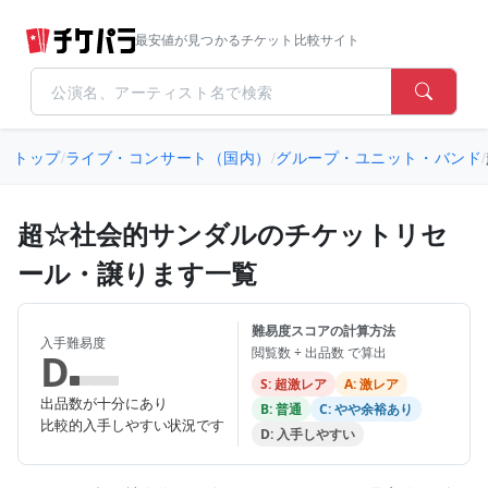
最安値が見つかるチケット比較サイト
トップ
/
ライブ・コンサート（国内）
/
グループ・ユニット・バンド
/
超☆社会的サンダルのチケットリセ
ール・譲ります一覧
難易度スコアの計算方法
入手難易度
閲覧数 ÷ 出品数 で算出
D
S: 超激レア
A: 激レア
出品数が十分にあり
B: 普通
C: やや余裕あり
比較的入手しやすい状況です
D: 入手しやすい