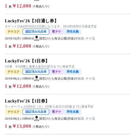
1
￥12,000
（1枚あたり）
枚
LuckyFes’26【3日通し券】
チケットぴあ8月10日の1日券になります。2026年08月01日発送予定
チケエク
認証済み出品者
電チケ
男性名義
26/08/10(月) 10時00分
国営ひたち海浜公園(茨城)
情報源: チケ流
1
￥12,000
（1枚あたり）
枚
LuckyFes’26【1日券】
1日券 8/1以降に発券入金日の翌日までに発送予定
チケエク
認証済み出品者
電チケ
男性名義
26/08/08(土) 10時00分
国営ひたち海浜公園(茨城)
情報源: チケ流
1
￥12,000
（1枚あたり）
枚
LuckyFes’26【1日券】
ラッキーフェス8月8日（土）1日券入金日の3日後までに発送予定
チケエク
認証済み出品者
電チケ
男性名義
26/08/08(土) 10時00分
国営ひたち海浜公園(茨城)
情報源: チケ流
1
￥13,000
（1枚あたり）
枚