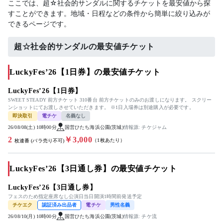
ここでは、超☆社会的サンダルに関するチケットを最安値から探
すことができます。地域・日程などの条件から簡単に絞り込みが
できるページです。
超☆社会的サンダルの最安値チケット
LuckyFes’26【1日券】の最安値チケット
LuckyFes’26【1日券】
SWEET STEADY 前方チケット 310番台 前方チケットのみのお渡しになります。 スクリー
ンショットにてお渡しさせていただきます。 ※1日入場券は別途購入が必要です。
即決取引
電チケ
名義なし
26/08/08(土) 10時00分
国営ひたち海浜公園(茨城)
情報源: チケジャム
2
￥3,000
（1枚あたり）
枚連番 (バラ売り不可)
LuckyFes’26【3日通し券】の最安値チケット
LuckyFes’26【3日通し券】
フェスのため指定座席なし公演日当日開演1時間前発送予定
チケエク
認証済み出品者
電チケ
男性名義
26/08/10(月) 10時00分
国営ひたち海浜公園(茨城)
情報源: チケ流