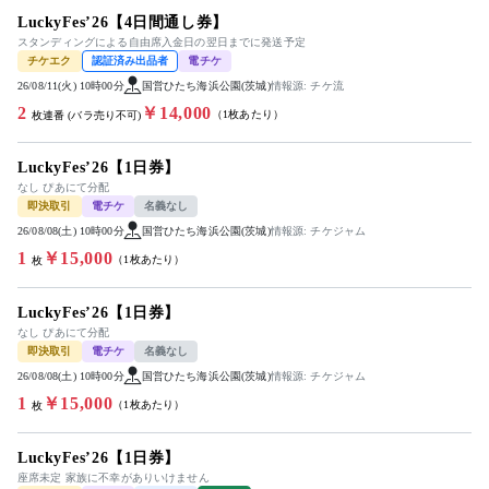
LuckyFes’26【4日間通し券】
スタンディングによる自由席入金日の翌日までに発送予定
チケエク
認証済み出品者
電チケ
26/08/11(火) 10時00分
国営ひたち海浜公園(茨城)
情報源: チケ流
2
￥14,000
（1枚あたり）
枚連番 (バラ売り不可)
LuckyFes’26【1日券】
なし ぴあにて分配
即決取引
電チケ
名義なし
26/08/08(土) 10時00分
国営ひたち海浜公園(茨城)
情報源: チケジャム
1
￥15,000
（1枚あたり）
枚
LuckyFes’26【1日券】
なし ぴあにて分配
即決取引
電チケ
名義なし
26/08/08(土) 10時00分
国営ひたち海浜公園(茨城)
情報源: チケジャム
1
￥15,000
（1枚あたり）
枚
LuckyFes’26【1日券】
座席未定 家族に不幸がありいけません