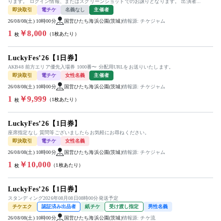
ります。 ログイン情報、またはスクリーンショットでのお譲りとなります。 出演者...
即決取引
電チケ
名義なし
主催者
26/08/08(土) 10時00分
国営ひたち海浜公園(茨城)
情報源: チケジャム
1
￥8,000
（1枚あたり）
枚
LuckyFes’26【1日券】
AKB48 前方エリア優先入場券 1000番〜 分配用URLをお送りいたします。
即決取引
電チケ
女性名義
主催者
26/08/08(土) 10時00分
国営ひたち海浜公園(茨城)
情報源: チケジャム
1
￥9,999
（1枚あたり）
枚
LuckyFes’26【1日券】
座席指定なし 質問等ございましたらお気軽にお尋ねください。
即決取引
電チケ
女性名義
26/08/08(土) 10時00分
国営ひたち海浜公園(茨城)
情報源: チケジャム
1
￥10,000
（1枚あたり）
枚
LuckyFes’26【1日券】
スタンディング2026年08月08日08時00分発送予定
チケエク
認証済み出品者
紙チケ
受け渡し指定
男性名義
26/08/08(土) 10時00分
国営ひたち海浜公園(茨城)
情報源: チケ流