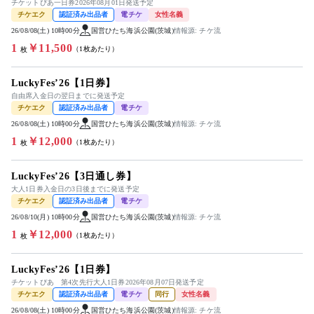
チケットぴあ一日券2026年08月01日発送予定
チケエク
認証済み出品者
電チケ
女性名義
26/08/08(土) 10時00分
国営ひたち海浜公園(茨城)
情報源: チケ流
1
￥11,500
（1枚あたり）
枚
LuckyFes’26【1日券】
自由席入金日の翌日までに発送予定
チケエク
認証済み出品者
電チケ
26/08/08(土) 10時00分
国営ひたち海浜公園(茨城)
情報源: チケ流
1
￥12,000
（1枚あたり）
枚
LuckyFes’26【3日通し券】
大人1日券入金日の3日後までに発送予定
チケエク
認証済み出品者
電チケ
26/08/10(月) 10時00分
国営ひたち海浜公園(茨城)
情報源: チケ流
1
￥12,000
（1枚あたり）
枚
LuckyFes’26【1日券】
チケットぴあ 第4次先行大人1日券2026年08月07日発送予定
チケエク
認証済み出品者
電チケ
同行
女性名義
26/08/08(土) 10時00分
国営ひたち海浜公園(茨城)
情報源: チケ流