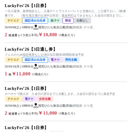
LuckyFes’26【1日券】
一日入場券。座席指定なし。入場ゲートでリストバンドと交換の上、ご入場下さい。2枚連
番です。 ［取引成立後の公演中止対応：返金対応はできません］入金日の翌日までに発
送予定
チケエク
認証済み出品者
紙チケ
郵送
名義なし
26/08/08(土) 10時00分
国営ひたち海浜公園(茨城)
情報源: チケ流
2
￥10,800
（1枚あたり）
枚連番 (バラ売り不可)
LuckyFes’26【3日通し券】
フェスのため指定座席なし公演日当日開演1時間前発送予定
チケエク
認証済み出品者
電チケ
男性名義
26/08/10(月) 10時00分
国営ひたち海浜公園(茨城)
情報源: チケ流
1
￥11,000
（1枚あたり）
枚
LuckyFes’26【1日券】
ローチケで購入分 入金日の翌日までに分配します。入金日の翌日までに発送予定
チケエク
電チケ
女性名義
26/08/08(土) 10時00分
国営ひたち海浜公園(茨城)
情報源: チケ流
2
￥11,000
（1枚あたり）
枚連番 (バラ売り不可)
LuckyFes’26【1日券】