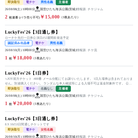
即決取引
電チケ
男性名義
主催者
26/08/08(土) 10時00分
国営ひたち海浜公園(茨城)
情報源: チケジャム
2
￥15,000
（1枚あたり）
枚連番 (バラ売り不可)
LuckyFes’26【3日通し券】
ローチケ先行一日券公演日の2週間前発送予定
認証済み出品者
電チケ
男性名義
26/08/10(月) 10時00分
国営ひたち海浜公園(茨城)
情報源: チケ流
1
￥18,000
（1枚あたり）
枚
LuckyFes’26【1日券】
≒JOY前方チケット -400番 メール分配にてお譲りいたします。 1日入場券は含まれておりま
せん。別途購入ください。 ランダムな本人確認等による入場不可は返金対象外です。 公演
中止のみ承ります。
即決取引
電チケ
名義なし
主催者
26/08/08(土) 10時00分
国営ひたち海浜公園(茨城)
情報源: チケジャム
1
￥20,000
（1枚あたり）
枚
LuckyFes’26【3日通し券】
8.9.10の3日間通しチケットです
即決取引
電チケ
女性名義
26/08/10(月) 10時00分
国営ひたち海浜公園(茨城)
情報源: チケジャム