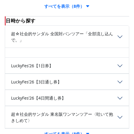
すべてを表示（8件）
日時から探す
超☆社会的サンダル 全国対バンツアー「全部流し込ん
で。」
LuckyFes’26【1日券】
LuckyFes’26【3日通し券】
LuckyFes’26【4日間通し券】
超☆社会的サンダル 東名阪ワンマンツアー〈吐いて抱
きしめて〉
すべてを表示（8件）