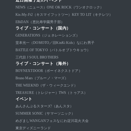
近日開催予定のイベント
NEWS（ニュース）
ONE OK ROCK（ワンオクロック）
Kis-My-Ft2（キスマイフットツー）
KEY TO LIT（キテレツ）
EBiDAN（恵比寿学園男子部）
ライブ・コンサート（国内）
GENERATIONS（ジェネレーションズ）
堂本光一（DOMOTO／旧KinKi Kids）
なにわ男子
BATTLE OF TOKYO（バトルオブトウキョウ）
三代目 J SOUL BROTHERS
ライブ・コンサート（海外）
BOYNEXTDOOR（ボーイネクストドア）
Bruno Mars（ブルーノ・マーズ）
THE WEEKND（ザ・ウィークエンド）
TREASURE（トレジャー）
TWS（トゥアス）
イベント
あんさんぶるスターズ!（あんスタ）
SUMMER SONIC（サマーソニック）
めざましWANGANフェス
なにわ淀川花火大会
東京ディズニーランド