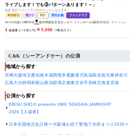
ライブします！でも③パターンあります！～」
未定 先行ファンクラブのチケットになります。
即決取引
電チケ
同行
男性名義
ファンクラブ
26/10/23(金) 18時30分
栃木県総合文化センター メインホール(栃木)
情報源: チケジャム
4
￥9,000
（1枚あたり）
枚連番 (バラ売り可)
C&K（シーアンドケー）の公演
地域から探す
宮崎
大阪
埼玉
愛知
栃木
福岡
熊本
愛媛
鹿児島
福島
佐賀
兵庫
神奈川
広島
大分
静岡
和歌山
新潟
群馬
京都
東京
岩手
長崎
北海道
宮城
公演から探す
EBISU SHOJI presents UMK SEAGAIA JAMNIGHT
2026【入場券】
日本全国地元化計画〜大阪城を経て聖地で水掛まつり2026〜