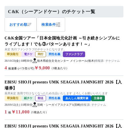
C&K（シーアンドケー）のチケット一覧
おすすめ順
検索条件
C&K全国ツアー「日本全国地元化計画 ～引き続きシンプルに
ライブします！でも③パターンあります！～」
未定 先行ファンクラブのチケットになります。
即決取引
電チケ
同行
男性名義
ファンクラブ
26/10/23(金) 18時30分
栃木県総合文化センター メインホール(栃木)
情報源: チケジャム
4
￥9,000
（1枚あたり）
枚連番 (バラ売り可)
EBISU SHOJI presents UMK SEAGAIA JAMNIGHT 2026【入
場券】
座席未定 急用で行けなくなったため出品いたします よろしくお願いいたします
即決取引
紙チケ
郵送
男性名義
あんしん補償対象
主催者
26/09/12(土) 11時30分
宮崎・シーガイアスクエア1(宮崎)
情報源: チケジャム
1
￥11,000
（1枚あたり）
枚
EBISU SHOJI presents UMK SEAGAIA JAMNIGHT 2026【入