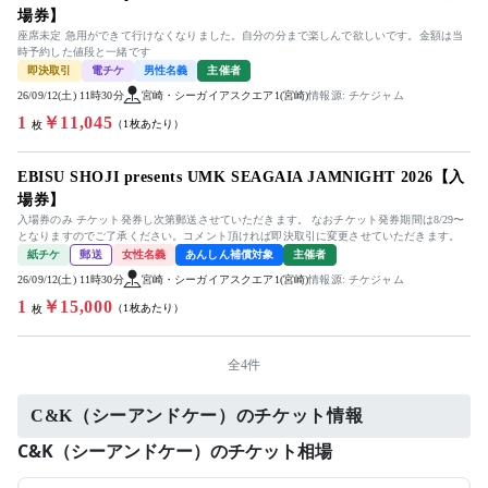
場券】
座席未定 急用ができて行けなくなりました。自分の分まで楽しんで欲しいです。金額は当
時予約した値段と一緒です
即決取引
電チケ
男性名義
主催者
26/09/12(土) 11時30分
宮崎・シーガイアスクエア1(宮崎)
情報源: チケジャム
1
￥11,045
（1枚あたり）
枚
EBISU SHOJI presents UMK SEAGAIA JAMNIGHT 2026【入
場券】
入場券のみ チケット発券し次第郵送させていただきます。 なおチケット発券期間は8/29〜
となりますのでご了承ください。コメント頂ければ即決取引に変更させていただきます。
紙チケ
郵送
女性名義
あんしん補償対象
主催者
26/09/12(土) 11時30分
宮崎・シーガイアスクエア1(宮崎)
情報源: チケジャム
1
￥15,000
（1枚あたり）
枚
全4件
C&K（シーアンドケー）のチケット情報
C&K（シーアンドケー）のチケット相場