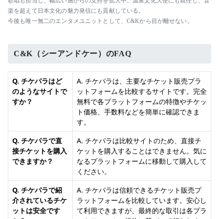
歌唱も担当し、幅広い層からの支持を拡大中。温泉文化大使にも就任し、音
楽を超えて日本文化の魅力発信にも貢献している。
今後も唯一無二のエンタメユニットとして、C&Kから目が離せない。
C&K（シーアンドケー）のFAQ
Q. チケパラはど
A. チケパラは、主要なチケット販売プラ
のようなサイトで
ットフォームを比較するサイトです。完全
すか？
無料で各プラットフォームの特徴やチケッ
ト価格、手数料などを簡単に確認できま
す。
Q. チケパラで直
A. チケパラは比較サイトのため、直接チ
接チケットを購入
ケットを購入することはできません。気に
できますか？
なるプラットフォームに移動して購入して
ください。
Q. チケパラで紹
A. チケパラは信頼できるチケット販売プ
介されているチケ
ラットフォームを比較しています。安心し
ットは安全です
て利用できますが、最終的な取引は各プラ