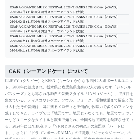
OSAKA GIGANTIC MUSIC FESTIVAL 2026 -THANKS 10TH GIGA-【4DAYS】
26/08/02(日) 11時00分
舞洲スポーツアイランド(大阪)
OSAKA GIGANTIC MUSIC FESTIVAL 2026 -THANKS 10TH GIGA-【2DAYS】
26/08/02(日) 11時00分
舞洲スポーツアイランド(大阪)
OSAKA GIGANTIC MUSIC FESTIVAL 2026 -THANKS 10TH GIGA-【3DAYS】
26/08/02(日) 11時00分
舞洲スポーツアイランド(大阪)
OSAKA GIGANTIC MUSIC FESTIVAL 2026 -THANKS 10TH GIGA-【3DAYS】
26/08/01(土) 11時00分
舞洲スポーツアイランド(大阪)
OSAKA GIGANTIC MUSIC FESTIVAL 2026 -THANKS 10TH GIGA-【2DAYS】
26/08/01(土) 11時00分
舞洲スポーツアイランド(大阪)
C&K（シーアンドケー）について
CLIEVY（クリビー）とKEEN（キーン）からなる男性2人組ボーカルユニッ
ト。2008年に結成され、栃木県と鹿児島県出身の2人が織りなす「ジャンル
バスターズ」とも称される独自の音楽スタイル「JAM（ジャム）」で注目を
集めている。ディスコやレゲエ、ソウル、フォーク、昭和歌謡まで幅広く取
り入れたその音楽は、耳に残るメロディと圧倒的な歌唱力で多くのファンを
魅了してきた。ライブでは「地元です。地元じゃなくても、地元です」ツア
ーなどユニークなタイトルと演出で知られ、全国各地で観客を熱狂させてい
る。2024年にはNHK夜ドラ「VRおじさんの初恋」の主題歌「ハートビー
ト」、さらに『ドラゴンボールDAIMA』の主題歌「ジャカ☆ジャ〜ン」の