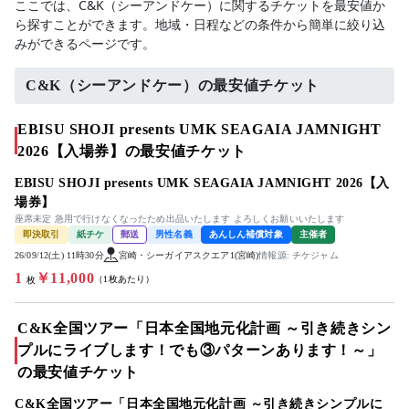
ここでは、C&K（シーアンドケー）に関するチケットを最安値か
ら探すことができます。地域・日程などの条件から簡単に絞り込
みができるページです。
C&K（シーアンドケー）の最安値チケット
EBISU SHOJI presents UMK SEAGAIA JAMNIGHT
2026【入場券】の最安値チケット
EBISU SHOJI presents UMK SEAGAIA JAMNIGHT 2026【入
場券】
座席未定 急用で行けなくなったため出品いたします よろしくお願いいたします
即決取引
紙チケ
郵送
男性名義
あんしん補償対象
主催者
26/09/12(土) 11時30分
宮崎・シーガイアスクエア1(宮崎)
情報源: チケジャム
1
￥11,000
（1枚あたり）
枚
C&K全国ツアー「日本全国地元化計画 ～引き続きシン
プルにライブします！でも③パターンあります！～」
の最安値チケット
C&K全国ツアー「日本全国地元化計画 ～引き続きシンプルに