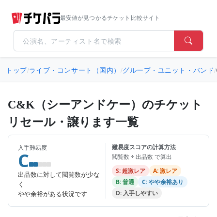
最安値が見つかるチケット比較サイト
トップ
/
ライブ・コンサート（国内）
/
グループ・ユニット・バンド
/
C&K（シーアンドケー）のチケット
リセール・譲ります一覧
難易度スコアの計算方法
入手難易度
C
閲覧数 ÷ 出品数 で算出
S: 超激レア
A: 激レア
出品数に対して閲覧数が少な
B: 普通
C: やや余裕あり
く
D: 入手しやすい
やや余裕がある状況です