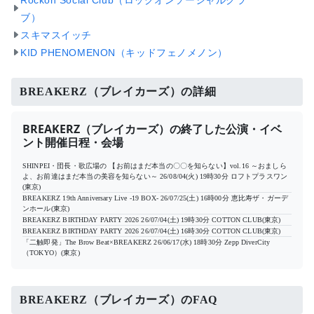
Rockon Social Club（ロックオンソーシャルクラ
ブ）
スキマスイッチ
KID PHENOMENON（キッドフェノメノン）
BREAKERZ（ブレイカーズ）の詳細
BREAKERZ（ブレイカーズ）の終了した公演・イベ
ント開催日程・会場
SHINPEI・団長・歌広場の 【お前はまだ本当の〇〇を知らない】vol.16 ～おましら
よ、お前達はまだ本当の美容を知らない～
26/08/04(火) 19時30分
ロフトプラスワン
(東京)
BREAKERZ 19th Anniversary Live -19 BOX-
26/07/25(土) 16時00分
恵比寿ザ・ガーデ
ンホール(東京)
BREAKERZ BIRTHDAY PARTY 2026
26/07/04(土) 19時30分
COTTON CLUB(東京)
BREAKERZ BIRTHDAY PARTY 2026
26/07/04(土) 16時30分
COTTON CLUB(東京)
「二触即発」The Brow Beat×BREAKERZ
26/06/17(水) 18時30分
Zepp DiverCity
（TOKYO）(東京)
BREAKERZ（ブレイカーズ）のFAQ