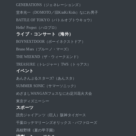
GENERATIONS（ジェネレーションズ）
堂本光一（DOMOTO／旧KinKi Kids）
なにわ男子
BATTLE OF TOKYO（バトルオブトウキョウ）
Hello! Project（ハロプロ）
ライブ・コンサート（海外）
BOYNEXTDOOR（ボーイネクストドア）
Bruno Mars（ブルーノ・マーズ）
THE WEEKND（ザ・ウィークエンド）
TREASURE（トレジャー）
TWS（トゥアス）
イベント
あんさんぶるスターズ!（あんスタ）
SUMMER SONIC（サマーソニック）
めざましWANGANフェス
なにわ淀川花火大会
東京ディズニーシー
スポーツ
読売ジャイアンツ（巨人）
阪神タイガース
千葉ロッテマリーンズ
オリックス・バファローズ
高校野球（夏の甲子園）