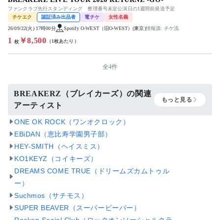
ファンクラブ先行スタンディング 整理番号未定公演日の1週間前発送予定
チケエク
認証済み出品者
電チケ
女性名義
26/09/22(火) 17時00分
Spotify O-WEST（旧O-WEST）(東京)
情報源: チケ流
1
￥8,500
（1枚あたり）
枚
全4件
BREAKERZ（ブレイカーズ）の関連
もっと見る
アーティスト
ONE OK ROCK（ワンオクロック）
EBiDAN（恵比寿学園男子部）
HEY-SMITH（ヘイスミス）
KO1KEYZ（コイキーズ）
DREAMS COME TRUE（ドリームズカムトゥル
ー）
Suchmos（サチモス）
SUPER BEAVER（スーパービーバー）