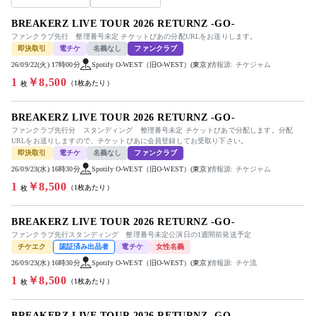
BREAKERZ LIVE TOUR 2026 RETURNZ -GO-
ファンクラブ先行 整理番号未定 チケットぴあの分配URLをお送りします。
即決取引
電チケ
名義なし
ファンクラブ
26/09/22(火) 17時00分
Spotify O-WEST（旧O-WEST）(東京)
情報源: チケジャム
1
￥8,500
（1枚あたり）
枚
BREAKERZ LIVE TOUR 2026 RETURNZ -GO-
ファンクラブ先行分 スタンディング 整理番号未定 チケットぴあで分配します。分配
URLをお送りしますので、チケットぴあに会員登録してお受取り下さい。
即決取引
電チケ
名義なし
ファンクラブ
26/09/23(水) 16時30分
Spotify O-WEST（旧O-WEST）(東京)
情報源: チケジャム
1
￥8,500
（1枚あたり）
枚
BREAKERZ LIVE TOUR 2026 RETURNZ -GO-
ファンクラブ先行スタンディング 整理番号未定公演日の1週間前発送予定
チケエク
認証済み出品者
電チケ
女性名義
26/09/23(水) 16時30分
Spotify O-WEST（旧O-WEST）(東京)
情報源: チケ流
1
￥8,500
（1枚あたり）
枚
BREAKERZ LIVE TOUR 2026 RETURNZ -GO-