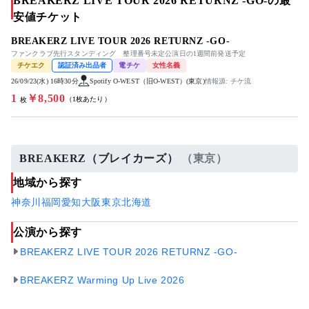
BREAKERZ LIVE TOUR 2026 RETURNZ -GO-の最
安値チケット
BREAKERZ LIVE TOUR 2026 RETURNZ -GO-
ファンクラブ先行スタンディング 整理番号未定公演日の1週間前発送予定
チケエク
認証済み出品者
電チケ
女性名義
26/09/23(水) 16時30分
Spotify O-WEST（旧O-WEST）(東京)
情報源: チケ流
1
￥8,500
（1枚あたり）
枚
BREAKERZ（ブレイカーズ）
（東京）
地域から探す
神奈川
福岡
愛知
大阪
東京
北海道
公演から探す
BREAKERZ LIVE TOUR 2026 RETURNZ -GO-
BREAKERZ Warming Up Live 2026