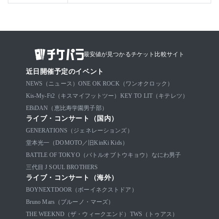
最安値が見つかるチケット比較サイト
近日開催予定のイベント
NEWS（ニュース）
ONE OK ROCK（ワンオクロック）
Kis-My-Ft2（キスマイフットツー）
KEY TO LIT（キテレツ）
EBiDAN（恵比寿学園男子部）
ライブ・コンサート（国内）
GENERATIONS（ジェネレーションズ）
堂本光一（DOMOTO／旧KinKi Kids）
BATTLE OF TOKYO（バトルオブトウキョウ）
なにわ男子
三代目 J SOUL BROTHERS
ライブ・コンサート（海外）
BOYNEXTDOOR（ボーイネクストドア）
Bruno Mars（ブルーノ・マーズ）
THE WEEKND（ザ・ウィークエンド）
TWS（トゥアス）