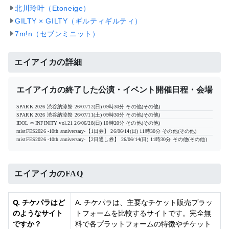
北川玲叶（Etoneige）
GILTY × GILTY（ギルティギルティ）
7m!n（セブンミニット）
エイアイカの詳細
エイアイカの終了した公演・イベント開催日程・会場
SPARK 2026 渋谷納涼祭
26/07/12(日) 09時30分
その他(その他)
SPARK 2026 渋谷納涼祭
26/07/11(土) 09時30分
その他(その他)
IDOL ∞ INFINITY vol.21
26/06/28(日) 10時20分
その他(その他)
mistFES2026 -10th anniversary-【1日券】
26/06/14(日) 11時30分
その他(その他)
mistFES2026 -10th anniversary-【2日通し券】
26/06/14(日) 11時30分
その他(その他)
エイアイカのFAQ
Q. チケパラはど
A. チケパラは、主要なチケット販売プラッ
のようなサイト
トフォームを比較するサイトです。完全無
ですか？
料で各プラットフォームの特徴やチケット