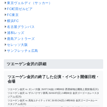
東京ヴェルディ（サッカー）
FC町田ゼルビア
FC東京
横浜FC
名古屋グランパス
浦和レッズ
鹿島アントラーズ
セレッソ大阪
サンフレッチェ広島
ツエーゲン金沢の詳細
ツエーゲン金沢の終了した公演・イベント開催日程・
会場
ツエーゲン金沢 vs ガンバ大阪
26/07/24(金) 19時00分
西部緑地公園陸上競技場(石川)
ツエーゲン金沢 vs ザスパクサツ群馬
26/06/07(日) 14時00分
金沢ゴーゴーカレースタ
ジアム(石川)
ツエーゲン金沢 vs 高知ユナイテッドSC
26/05/24(日) 14時00分
金沢ゴーゴーカレー
スタジアム(石川)