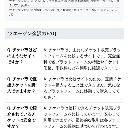
ツエーゲン金沢 vs アルビレックス新潟
26/05/10(日) 13時30分
金沢ゴーゴーカレース
タジアム(石川)
ツエーゲン金沢 vs 愛媛FC
26/05/06(水) 14時00分
金沢ゴーゴーカレースタジアム(石
川)
ツエーゲン金沢のFAQ
Q. チケパラはど
A. チケパラは、主要なチケット販売プラッ
のようなサイト
トフォームを比較するサイトです。完全無
ですか？
料で各プラットフォームの特徴やチケット
価格、手数料などを簡単に確認できます。
Q. チケパラで直
A. チケパラは比較サイトのため、直接チケ
接チケットを購
ットを購入することはできません。気にな
入できますか？
るプラットフォームに移動して購入してく
ださい。
Q. チケパラで紹
A. チケパラは信頼できるチケット販売プラ
介されているチ
ットフォームを比較しています。安心して
ケットは安全で
利用できますが、最終的な取引は各プラッ
すか？
トフォームの規約に基づいて行われます。