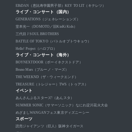
EBiDAN（恵比寿学園男子部）
KEY TO LIT（キテレツ）
ライブ・コンサート（国内）
GENERATIONS（ジェネレーションズ）
堂本光一（DOMOTO／旧KinKi Kids）
三代目 J SOUL BROTHERS
BATTLE OF TOKYO（バトルオブトウキョウ）
Hello! Project（ハロプロ）
ライブ・コンサート（海外）
BOYNEXTDOOR（ボーイネクストドア）
Bruno Mars（ブルーノ・マーズ）
THE WEEKND（ザ・ウィークエンド）
TREASURE（トレジャー）
TWS（トゥアス）
イベント
あんさんぶるスターズ!（あんスタ）
SUMMER SONIC（サマーソニック）
なにわ淀川花火大会
めざましWANGANフェス
東京ディズニーシー
スポーツ
読売ジャイアンツ（巨人）
阪神タイガース