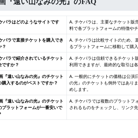
画『遠い山なみの光』のFAQ
 チケパラはどのようなサイトです
A. チケパラは、主要なチケット
料で各プラットフォームの特徴や
 チケパラで直接チケットを購入でき
A. チケパラは比較サイトのため
か？
るプラットフォームに移動して購
 チケパラで紹介されているチケット
A. チケパラは信頼できるチケッ
全ですか？
利用できますが、最終的な取引は
 映画『遠い山なみの光』のチケット
A. 一般的にチケットの価格は公
つ購入するのがベストですか？
の光』のチケットも例外ではあり
めします。
 映画『遠い山なみの光』のチケット
A. チケパラでは複数のプラット
のプラットフォームが一番安いで
されるものをチェックし、リンク
？