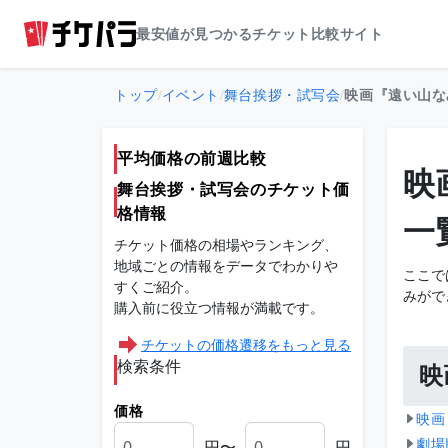
最安値が見つかるチケット比較サイト
トップ
/
イベント
/
舞台挨拶・試写会
/
映画『遠い山な
平均価格の前週比較
映
舞台挨拶・試写会のチケット価
格情報
一
チケット価格の相場やランキング、
地域ごとの情報をデータでわかりや
ここで
すくご紹介。
みがで
購入前に役立つ情報が満載です。
チケットの価格遷移をもっと見る
検索条件
映
価格
映画
円〜
円
劇場