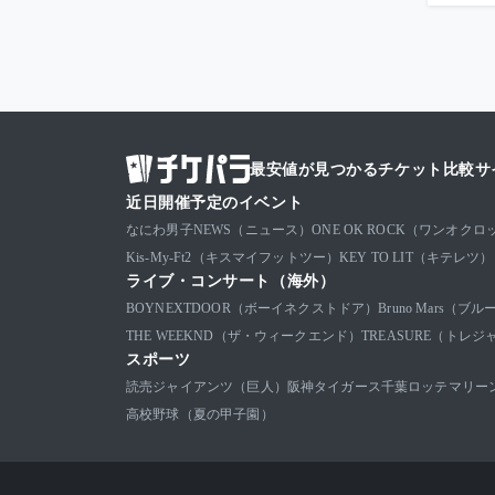
最安値が見つかるチケット比較サ
近日開催予定のイベント
なにわ男子
NEWS（ニュース）
ONE OK ROCK（ワンオクロ
Kis-My-Ft2（キスマイフットツー）
KEY TO LIT（キテレツ）
ライブ・コンサート（海外）
BOYNEXTDOOR（ボーイネクストドア）
Bruno Mars（
THE WEEKND（ザ・ウィークエンド）
TREASURE（トレジ
スポーツ
読売ジャイアンツ（巨人）
阪神タイガース
千葉ロッテマリー
高校野球（夏の甲子園）