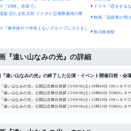
マ『25時、赤坂で』
ドラマ『恋をする
場版 忍たま乱太郎 ドクタケ忍者隊最強の軍
映画『花緑青が明
マ『修学旅行で仲良くないグループに入りまし
角川映画祭
画『遠い山なみの光』の詳細
画『遠い山なみの光』の終了した公演・イベント開催日程・会
『遠い山なみの光』公開記念舞台挨拶
25/09/06(土) 18時40分
109シネマ
『遠い山なみの光』公開記念舞台挨拶
25/09/06(土) 16時00分
TOHOシネ
『遠い山なみの光』公開記念舞台挨拶
25/09/06(土) 15時20分
109シネマ
『遠い山なみの光』公開記念舞台挨拶
25/09/06(土) 12時25分
TOHOシネ