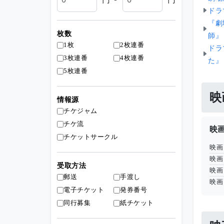
ドラ
『劇
枚数
師』
1枚
2枚連番
ドラ
3枚連番
4枚連番
た』
5枚連番
映
情報源
チケジャム
チケ流
映
チケットサークル
映画
映画
受取方法
映画
郵送
手渡し
映画
電子チケット
発券番号
同行募集
紙チケット