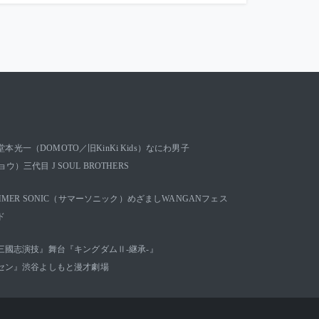
堂本光一（DOMOTO／旧KinKi Kids）
なにわ男子
キョウ）
三代目 J SOUL BROTHERS
MMER SONIC（サマーソニック）
めざましWANGANフェス
ド
三國志演技』
舞台『キングダムⅡ-継承-』
セン』
渋谷よしもと漫才劇場