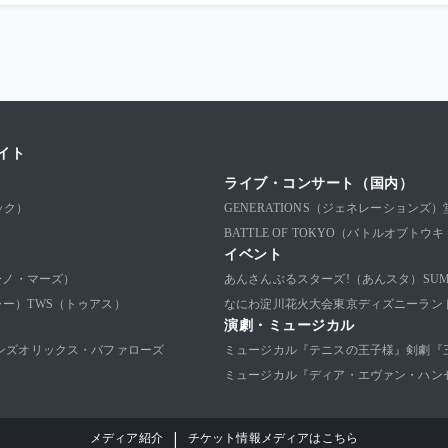
イト
ライブ・コンサート（国内）
ック）
GENERATIONS（ジェネレーションズ）
BATTLE OF TOKYO（バトルオブトウ
イベント
ブルーノ・マーズ）
あんさんぶるスターズ!（あんスタ）
SU
ャー）
TWS（トゥアス）
なにわ淀川花火大会
東京ディズニーラン
演劇・ミュージカル
ンズ
オリックス・バファローズ
ミュージカル『テニスの王子様』
剣劇『
ミュージカル『ディア・エヴァン・ハン
|
メディア紹介
チケット情報メディアはこちら