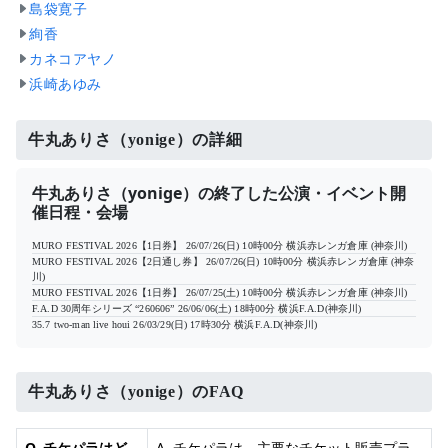
島袋寛子
絢香
カネコアヤノ
浜崎あゆみ
牛丸ありさ（yonige）の詳細
牛丸ありさ（yonige）の終了した公演・イベント開
催日程・会場
MURO FESTIVAL 2026【1日券】
26/07/26(日) 10時00分
横浜赤レンガ倉庫 (神奈川)
MURO FESTIVAL 2026【2日通し券】
26/07/26(日) 10時00分
横浜赤レンガ倉庫 (神奈
川)
MURO FESTIVAL 2026【1日券】
26/07/25(土) 10時00分
横浜赤レンガ倉庫 (神奈川)
F.A.D 30周年シリーズ “260606”
26/06/06(土) 18時00分
横浜F.A.D(神奈川)
35.7 two-man live houi
26/03/29(日) 17時30分
横浜F.A.D(神奈川)
牛丸ありさ（yonige）のFAQ
Q. チケパラはど
A. チケパラは、主要なチケット販売プラ