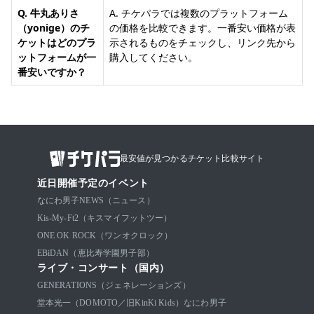
Q. 牛丸ありさ
A. チケパラでは複数のプラットフォーム
（yonige）のチ
の価格を比較できます。一番安い価格が表
ケットはどのプラ
示されるものをチェックし、リンク先から
ットフォームが一
購入してください。
番安いですか？
最安値が見つかるチケット比較サイト
近日開催予定のイベント
なにわ男子
NEWS（ニュース）
Kis-My-Ft2（キスマイフットツー）
ONE OK ROCK（ワンオクロック）
EBiDAN（恵比寿学園男子部）
ライブ・コンサート（国内）
GENERATIONS（ジェネレーションズ）
堂本光一（DOMOTO／旧KinKi Kids）
なにわ男子