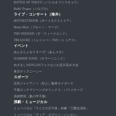
BATTLE OF TOKYO（バトルオブトウキョウ）
Hello! Project（ハロプロ）
ライブ・コンサート（海外）
BOYNEXTDOOR（ボーイネクストドア）
Bruno Mars（ブルーノ・マーズ）
THE WEEKND（ザ・ウィークエンド）
TREASURE（トレジャー）
TWS（トゥアス）
イベント
あんさんぶるスターズ!（あんスタ）
SUMMER SONIC（サマーソニック）
めざましWANGANフェス
なにわ淀川花火大会
東京ディズニーシー
スポーツ
読売ジャイアンツ（巨人）
阪神タイガース
千葉ロッテマリーンズ
オリックス・バファローズ
高校野球（夏の甲子園）
演劇・ミュージカル
ミュージカル『テニスの王子様』
剣劇『三國志演技』
ミュージカル『ディア・エヴァン・ハンセン』