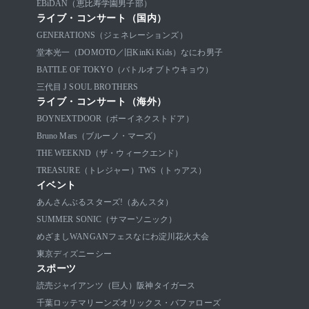
EBiDAN（恵比寿学園男子部）
ライブ・コンサート（国内）
GENERATIONS（ジェネレーションズ）
堂本光一（DOMOTO／旧KinKi Kids）
なにわ男子
BATTLE OF TOKYO（バトルオブトウキョウ）
三代目 J SOUL BROTHERS
ライブ・コンサート（海外）
BOYNEXTDOOR（ボーイネクストドア）
Bruno Mars（ブルーノ・マーズ）
THE WEEKND（ザ・ウィークエンド）
TREASURE（トレジャー）
TWS（トゥアス）
イベント
あんさんぶるスターズ!（あんスタ）
SUMMER SONIC（サマーソニック）
めざましWANGANフェス
なにわ淀川花火大会
東京ディズニーシー
スポーツ
読売ジャイアンツ（巨人）
阪神タイガース
千葉ロッテマリーンズ
オリックス・バファローズ