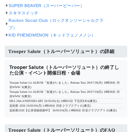
SUPER BEAVER（スーパービーバー）
スキマスイッチ
Rockon Social Club（ロックオンソーシャルクラ
ブ）
KID PHENOMENON（キッドフェノメノン）
Trooper Salute（トルーパーソリュート）の詳細
Trooper Salute（トルーパーソリュート）の終了し
た公演・イベント開催日程・会場
Trooper Salute 1st ALBUM『友達がいました』Release Tour
26/07/20(月) 18時30分
渋
谷WWW X(東京)
Trooper Salute 1st ALBUM『友達がいました』Release Tour
26/07/19(日) 18時30分
渋
谷WWW X(東京)
ERA 24th ANNIVERSARY
26/05/05(火) 18時45分
下北沢ERA(東京)
近松祭 2026
26/05/04(月) 14時00分
渋谷クラブクアトロ(東京)
近松祭2026【公演登録依頼中】
26/05/04(月) 14時00分
渋谷クラブクアトロ(東京)
Trooper Salute（トルーパーソリュート）のFAQ