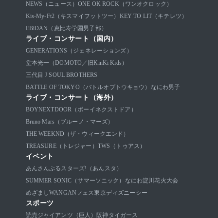
NEWS（ニュース）
ONE OK ROCK（ワンオクロック）
Kis-My-Ft2（キスマイフットツー）
KEY TO LIT（キテレツ）
EBiDAN（恵比寿学園男子部）
ライブ・コンサート（国内）
GENERATIONS（ジェネレーションズ）
堂本光一（DOMOTO／旧KinKi Kids）
三代目 J SOUL BROTHERS
BATTLE OF TOKYO（バトルオブトウキョウ）
なにわ男子
ライブ・コンサート（海外）
BOYNEXTDOOR（ボーイネクストドア）
Bruno Mars（ブルーノ・マーズ）
THE WEEKND（ザ・ウィークエンド）
TREASURE（トレジャー）
TWS（トゥアス）
イベント
あんさんぶるスターズ!（あんスタ）
SUMMER SONIC（サマーソニック）
なにわ淀川花火大会
めざましWANGANフェス
東京ディズニーシー
スポーツ
読売ジャイアンツ（巨人）
阪神タイガース