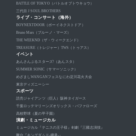
BATTLE OF TOKYO（バトルオブトウキョウ）
三代目 J SOUL BROTHERS
ライブ・コンサート（海外）
BOYNEXTDOOR（ボーイネクストドア）
Bruno Mars（ブルーノ・マーズ）
THE WEEKND（ザ・ウィークエンド）
TREASURE（トレジャー）
TWS（トゥアス）
イベント
あんさんぶるスターズ!（あんスタ）
SUMMER SONIC（サマーソニック）
めざましWANGANフェス
なにわ淀川花火大会
東京ディズニーシー
スポーツ
読売ジャイアンツ（巨人）
阪神タイガース
千葉ロッテマリーンズ
オリックス・バファローズ
高校野球（夏の甲子園）
演劇・ミュージカル
ミュージカル『テニスの王子様』
剣劇『三國志演技』
舞台『キングダムⅡ-継承-』