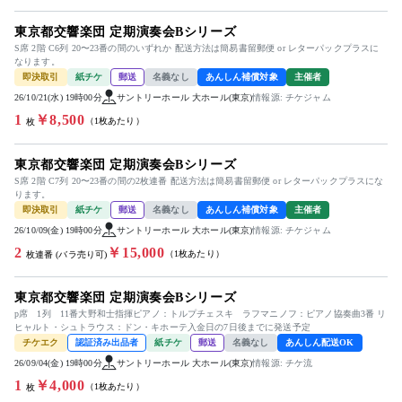
東京都交響楽団 定期演奏会Bシリーズ
S席 2階 C6列 20〜23番の間のいずれか 配送方法は簡易書留郵便 or レターパックプラスに
なります。
即決取引
紙チケ
郵送
名義なし
あんしん補償対象
主催者
26/10/21(水) 19時00分
サントリーホール 大ホール(東京)
情報源: チケジャム
1
￥8,500
（1枚あたり）
枚
東京都交響楽団 定期演奏会Bシリーズ
S席 2階 C7列 20〜23番の間の2枚連番 配送方法は簡易書留郵便 or レターパックプラスにな
ります。
即決取引
紙チケ
郵送
名義なし
あんしん補償対象
主催者
26/10/09(金) 19時00分
サントリーホール 大ホール(東京)
情報源: チケジャム
2
￥15,000
（1枚あたり）
枚連番 (バラ売り可)
東京都交響楽団 定期演奏会Bシリーズ
p席 1列 11番大野和士指揮ピアノ：トルプチェスキ ラフマニノフ：ピアノ協奏曲3番 リ
ヒャルト・シュトラウス：ドン・キホーテ入金日の7日後までに発送予定
チケエク
認証済み出品者
紙チケ
郵送
名義なし
あんしん配送OK
26/09/04(金) 19時00分
サントリーホール 大ホール(東京)
情報源: チケ流
1
￥4,000
（1枚あたり）
枚