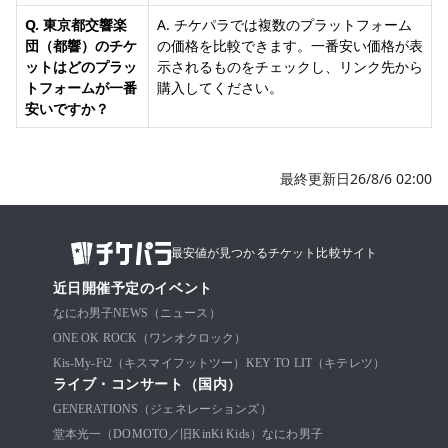
Q. 東京都交響楽
A. チケパラでは複数のプラットフォーム
団（都響）のチケ
の価格を比較できます。一番安い価格が表
ットはどのプラッ
示されるものをチェックし、リンク先から
トフォームが一番
購入してください。
安いですか？
最終更新日26/8/6 02:00
最安値が見つかるチケット比較サイト
近日開催予定のイベント
なにわ男子
NEWS（ニュース）
ONE OK ROCK（ワンオクロック）
Kis-My-Ft2（キスマイフットツー）
KEY TO LIT（キテレツ）
ライブ・コンサート（国内）
GENERATIONS（ジェネレーションズ）
堂本光一（DOMOTO／旧KinKi Kids）
なにわ男子