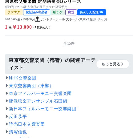
東京都交響楽団 定期演奏会Bシリーズ
1階4列19〜23番入金日の翌日までに発送予定
チケエク
認証済み出品者
紙チケ
郵送
あんしん配送OK
26/10/09(金) 19時00分
サントリーホール 大ホール(東京)
情報源: チケ流
1
￥13,000
（1枚あたり）
枚
全15件
東京都交響楽団（都響）の関連アーテ
もっと見る
ィスト
NHK交響楽団
東京交響楽団（東響）
東京フィルハーモニー交響楽団
硬派弦楽アンサンブル石田組
新日本フィルハーモニー交響楽団
反田恭平
読売日本交響楽団
清塚信也