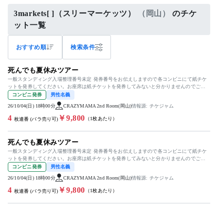
3markets[ ]（スリーマーケッツ）
（岡山）
のチケ
ット一覧
おすすめ順
検索条件
死んでも夏休みツアー
一般スタンディング入場整理番号未定 発券番号をお伝えしますので各コンビニにて紙チケ
ットを発券してください。お座席は紙チケットを発券してみないと分かりませんのでご検
討宜しくお願い致します。
コンビニ発券
男性名義
26/10/04(日) 18時00分
CRAZYMAMA 2nd Room(岡山)
情報源: チケジャム
4
￥9,800
（1枚あたり）
枚連番 (バラ売り可)
死んでも夏休みツアー
一般スタンディング入場整理番号未定 発券番号をお伝えしますので各コンビニにて紙チケ
ットを発券してください。お座席は紙チケットを発券してみないと分かりませんのでご検
討宜しくお願い致します。
コンビニ発券
男性名義
26/10/04(日) 18時00分
CRAZYMAMA 2nd Room(岡山)
情報源: チケジャム
4
￥9,800
（1枚あたり）
枚連番 (バラ売り可)