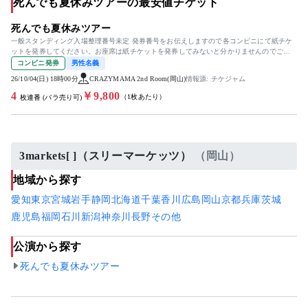
死んでも夏休みツアーの最安値チケット
死んでも夏休みツアー
一般スタンディング入場整理番号未定 発券番号をお伝えしますので各コンビニにて紙チケ
ットを発券してください。お座席は紙チケットを発券してみないと分かりませんのでご検
討宜しくお願い致します。
コンビニ発券
男性名義
26/10/04(日) 18時00分
CRAZYMAMA 2nd Room(岡山)
情報源: チケジャム
4
￥9,800
（1枚あたり）
枚連番 (バラ売り可)
3markets[ ]（スリーマーケッツ）
（岡山）
地域から探す
愛知
東京
宮城
岩手
静岡
北海道
千葉
香川
広島
岡山
京都
兵庫
茨城
鹿児島
福岡
石川
新潟
神奈川
長野
その他
公演から探す
死んでも夏休みツアー