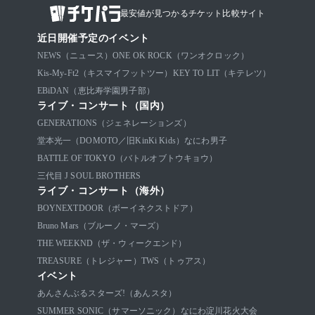
最安値が見つかるチケット比較サイト
近日開催予定のイベント
NEWS（ニュース）
ONE OK ROCK（ワンオクロック）
Kis-My-Ft2（キスマイフットツー）
KEY TO LIT（キテレツ）
EBiDAN（恵比寿学園男子部）
ライブ・コンサート（国内）
GENERATIONS（ジェネレーションズ）
堂本光一（DOMOTO／旧KinKi Kids）
なにわ男子
BATTLE OF TOKYO（バトルオブトウキョウ）
三代目 J SOUL BROTHERS
ライブ・コンサート（海外）
BOYNEXTDOOR（ボーイネクストドア）
Bruno Mars（ブルーノ・マーズ）
THE WEEKND（ザ・ウィークエンド）
TREASURE（トレジャー）
TWS（トゥアス）
イベント
あんさんぶるスターズ!（あんスタ）
SUMMER SONIC（サマーソニック）
なにわ淀川花火大会