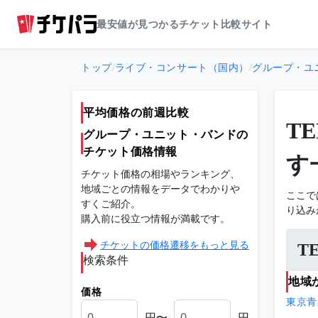
最安値が見つかるチケット比較サイト
トップ
/
ライブ・コンサート（国内）
/
グループ・ユ
平均価格の前週比較
T
グループ・ユニット・バンドの
チケット価格情報
す
チケット価格の相場やランキング、
地域ごとの情報をデータでわかりや
ここで
すくご紹介。
り込み
購入前に役立つ情報が満載です。
チケットの価格遷移をもっと見る
T
検索条件
地域
価格
東京
青
円〜
円