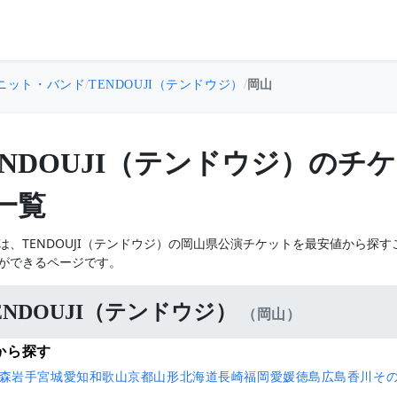
ニット・バンド
/
TENDOUJI（テンドウジ）
/
岡山
ENDOUJI（テンドウジ）の
一覧
は、TENDOUJI（テンドウジ）の岡山県公演チケットを最安値から探
ができるページです。
ENDOUJI（テンドウジ）
（岡山）
から探す
森
岩手
宮城
愛知
和歌山
京都
山形
北海道
長崎
福岡
愛媛
徳島
広島
香川
そ