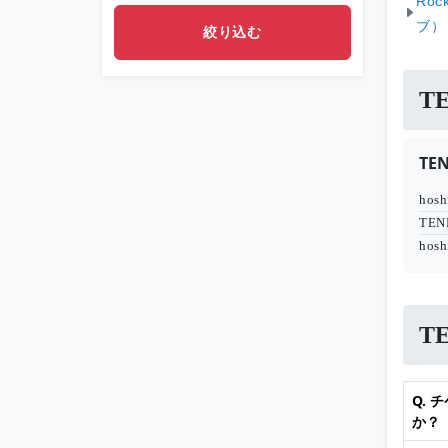
Roc
ブ）
T
T
hosh
TEN
hosh
T
Q.
か？