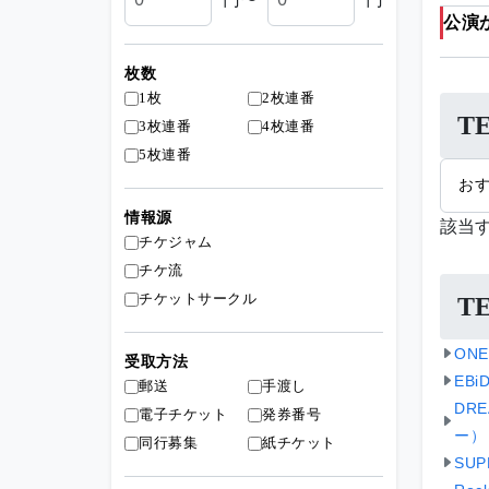
公演
枚数
1枚
2枚連番
T
3枚連番
4枚連番
5枚連番
お
情報源
該当
チケジャム
チケ流
チケットサークル
T
ON
受取方法
EB
郵送
手渡し
DR
電子チケット
発券番号
ー）
同行募集
紙チケット
SU