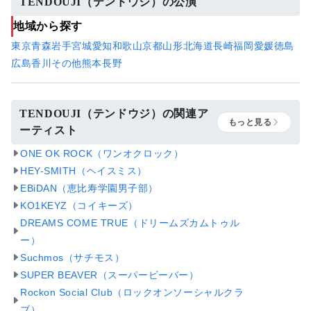
TENDOUJI（テンドウジ）の公演
地域から探す
東京
青森
岩手
宮城
愛知
和歌山
京都
山形
北海道
長崎
福岡
愛媛
徳島
広島
香川
その他
熊本
長野
TENDOUJI（テンドウジ）の関連ア
もっと見る
ーティスト
ONE OK ROCK（ワンオクロック）
HEY-SMITH（ヘイスミス）
EBiDAN（恵比寿学園男子部）
KO1KEYZ（コイキーズ）
DREAMS COME TRUE（ドリームズカムトゥル
ー）
Suchmos（サチモス）
SUPER BEAVER（スーパービーバー）
Rockon Social Club（ロックオンソーシャルクラ
ブ）