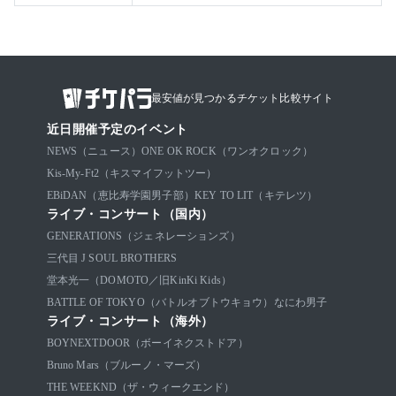
最安値が見つかるチケット比較サイト
近日開催予定のイベント
NEWS（ニュース）
ONE OK ROCK（ワンオクロック）
Kis-My-Ft2（キスマイフットツー）
EBiDAN（恵比寿学園男子部）
KEY TO LIT（キテレツ）
ライブ・コンサート（国内）
GENERATIONS（ジェネレーションズ）
三代目 J SOUL BROTHERS
堂本光一（DOMOTO／旧KinKi Kids）
BATTLE OF TOKYO（バトルオブトウキョウ）
なにわ男子
ライブ・コンサート（海外）
BOYNEXTDOOR（ボーイネクストドア）
Bruno Mars（ブルーノ・マーズ）
THE WEEKND（ザ・ウィークエンド）