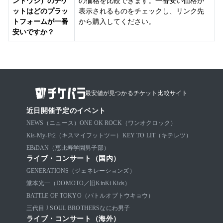
ンドウジ）のチケ
の価格を比較できます。一番安い価格が
ットはどのプラッ
表示されるものをチェックし、リンク先
トフォームが一番
から購入してください。
安いですか？
最安値が見つかるチケット比較サイト
近日開催予定のイベント
NEWS（ニュース）
ONE OK ROCK（ワンオクロック）
Kis-My-Ft2（キスマイフットツー）
KEY TO LIT（キテレツ）
EBiDAN（恵比寿学園男子部）
ライブ・コンサート（国内）
GENERATIONS（ジェネレーションズ）
堂本光一（DOMOTO／旧KinKi Kids）
BATTLE OF TOKYO（バトルオブトウキョウ）
三代目 J SOUL BROTHERS
なにわ男子
ライブ・コンサート（海外）