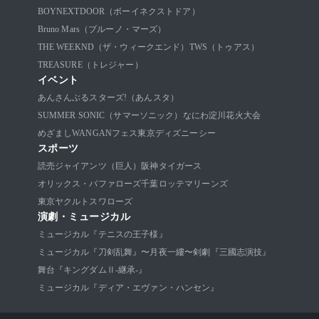
BOYNEXTDOOR（ボーイネクストドア）
Bruno Mars（ブルーノ・マーズ）
THE WEEKND（ザ・ウィークエンド）
TWS（トゥアス）
TREASURE（トレジャー）
イベント
あんさんぶるスターズ!（あんスタ）
SUMMER SONIC（サマーソニック）
なにわ淀川花火大会
めざましWANGANフェス
東京ディズニーシー
スポーツ
読売ジャイアンツ（巨人）
阪神タイガース
オリックス・バファローズ
千葉ロッテマリーンズ
東京ヤクルトスワローズ
演劇・ミュージカル
ミュージカル『テニスの王子様』
ミュージカル『刀剣乱舞』〜月夜一縷〜
剣劇『三國志演技』
舞台『キングダムⅡ-継承-』
ミュージカル『ディア・エヴァン・ハンセン』