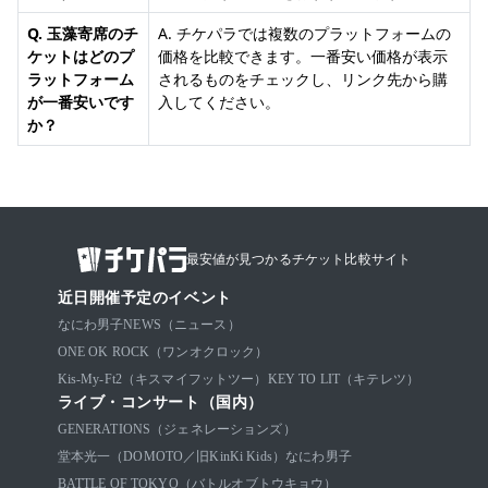
Q. 玉藻寄席のチ
A. チケパラでは複数のプラットフォームの
ケットはどのプ
価格を比較できます。一番安い価格が表示
ラットフォーム
されるものをチェックし、リンク先から購
が一番安いです
入してください。
か？
最安値が見つかるチケット比較サイト
近日開催予定のイベント
なにわ男子
NEWS（ニュース）
ONE OK ROCK（ワンオクロック）
Kis-My-Ft2（キスマイフットツー）
KEY TO LIT（キテレツ）
ライブ・コンサート（国内）
GENERATIONS（ジェネレーションズ）
堂本光一（DOMOTO／旧KinKi Kids）
なにわ男子
BATTLE OF TOKYO（バトルオブトウキョウ）