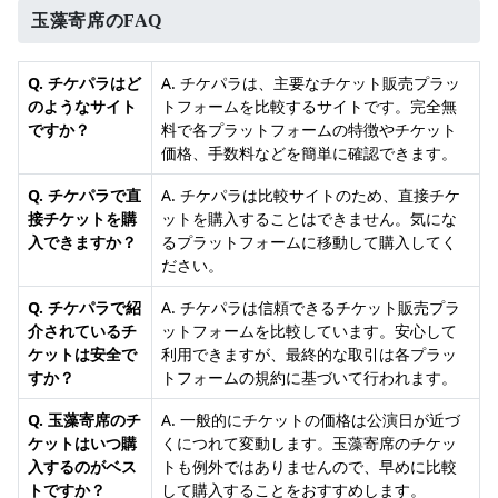
玉藻寄席のFAQ
Q. チケパラはど
A. チケパラは、主要なチケット販売プラッ
のようなサイト
トフォームを比較するサイトです。完全無
ですか？
料で各プラットフォームの特徴やチケット
価格、手数料などを簡単に確認できます。
Q. チケパラで直
A. チケパラは比較サイトのため、直接チケ
接チケットを購
ットを購入することはできません。気にな
入できますか？
るプラットフォームに移動して購入してく
ださい。
Q. チケパラで紹
A. チケパラは信頼できるチケット販売プラ
介されているチ
ットフォームを比較しています。安心して
ケットは安全で
利用できますが、最終的な取引は各プラッ
すか？
トフォームの規約に基づいて行われます。
Q. 玉藻寄席のチ
A. 一般的にチケットの価格は公演日が近づ
ケットはいつ購
くにつれて変動します。玉藻寄席のチケッ
入するのがベス
トも例外ではありませんので、早めに比較
トですか？
して購入することをおすすめします。