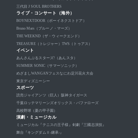
三代目 J SOUL BROTHERS
ライブ・コンサート（海外）
BOYNEXTDOOR（ボーイネクストドア）
Bruno Mars（ブルーノ・マーズ）
THE WEEKND（ザ・ウィークエンド）
TREASURE（トレジャー）
TWS（トゥアス）
イベント
あんさんぶるスターズ!（あんスタ）
SUMMER SONIC（サマーソニック）
めざましWANGANフェス
なにわ淀川花火大会
東京ディズニーシー
スポーツ
読売ジャイアンツ（巨人）
阪神タイガース
千葉ロッテマリーンズ
オリックス・バファローズ
高校野球（夏の甲子園）
演劇・ミュージカル
ミュージカル『テニスの王子様』
剣劇『三國志演技』
舞台『キングダムⅡ-継承-』