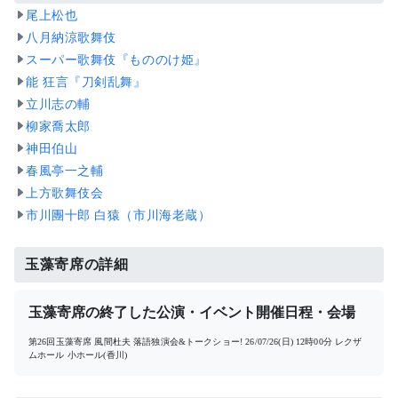
尾上松也
八月納涼歌舞伎
スーパー歌舞伎『もののけ姫』
能 狂言『刀剣乱舞』
立川志の輔
柳家喬太郎
神田伯山
春風亭一之輔
上方歌舞伎会
市川團十郎 白猿（市川海老蔵）
玉藻寄席の詳細
玉藻寄席の終了した公演・イベント開催日程・会場
第26回玉藻寄席 風間杜夫 落語独演会&トークショー!
26/07/26(日) 12時00分
レクザ
ムホール 小ホール(香川)