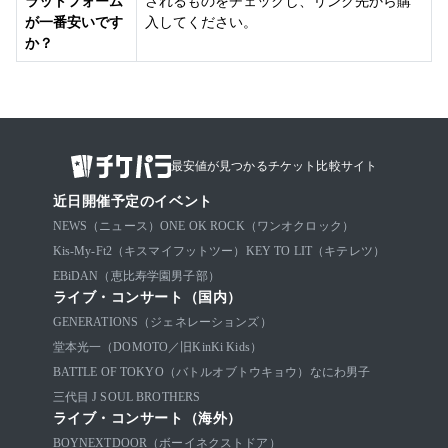
ラットフォーム
されるものをチェックし、リンク先から購
が一番安いです
入してください。
か？
最安値が見つかるチケット比較サイト
近日開催予定のイベント
NEWS（ニュース）
ONE OK ROCK（ワンオクロック）
Kis-My-Ft2（キスマイフットツー）
KEY TO LIT（キテレツ）
EBiDAN（恵比寿学園男子部）
ライブ・コンサート（国内）
GENERATIONS（ジェネレーションズ）
堂本光一（DOMOTO／旧KinKi Kids）
BATTLE OF TOKYO（バトルオブトウキョウ）
なにわ男子
三代目 J SOUL BROTHERS
ライブ・コンサート（海外）
BOYNEXTDOOR（ボーイネクストドア）