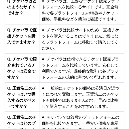
Q. チケパラはど
A. チケパラは、主要なチケット販売プラッ
のようなサイト
トフォームを比較するサイトです。完全無
ですか？
料で各プラットフォームの特徴やチケット
価格、手数料などを簡単に確認できます。
Q. チケパラで直
A. チケパラは比較サイトのため、直接チケ
接チケットを購
ットを購入することはできません。気にな
入できますか？
るプラットフォームに移動して購入してく
ださい。
Q. チケパラで紹
A. チケパラは信頼できるチケット販売プラ
介されているチ
ットフォームを比較しています。安心して
ケットは安全で
利用できますが、最終的な取引は各プラッ
すか？
トフォームの規約に基づいて行われます。
Q. 玉置浩二のチ
A. 一般的にチケットの価格は公演日が近づ
ケットはいつ購
くにつれて変動します。玉置浩二のチケッ
入するのがベス
トも例外ではありませんので、早めに比較
トですか？
して購入することをおすすめします。
Q. 玉置浩二のチ
A. チケパラでは複数のプラットフォームの
ケットはどのプ
価格を比較できます。一番安い価格が表示