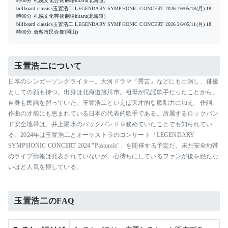
時00分
札幌文化芸術劇場hitaru(北海道)
billboard classics玉置浩二 LEGENDARY SYMPHONIC CONCERT 2026
26/05/18(月) 18
時00分
札幌文化芸術劇場hitaru(北海道)
billboard classics玉置浩二 LEGENDARY SYMPHONIC CONCERT 2026
26/05/11(月) 18
時00分
倉敷市民会館(岡山)
玉置浩二について
日本のシンガーソングライター。大河ドラマ『秀吉』などにも出演し、俳優
としての顔も持つ。出身は北海道旭川市。祖母が民謡歌手だったことから、
自身も民謡を習っていた。玉置浩二といえば天才的な歌唱力に加え、作詞、
作曲の才能にも恵まれている日本の代表的歌手である。所属するロックバン
ド安全地帯は、井上陽水のバックバンドを務めていたことでも知られてい
る。2024年は玉置浩二とオーケストラのコンサート「LEGENDARY
SYMPHONIC CONCERT 2024 "Pastorale"」を開催する予定だ。未だ安全地帯
のライブ情報は発表されていないが、心待ちにしているファンが後を絶たな
いほど人気を博している。
玉置浩二のFAQ