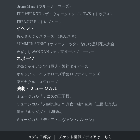
Bruno Mars（ブルーノ・マーズ）
THE WEEKND（ザ・ウィークエンド）
TWS（トゥアス）
TREASURE（トレジャー）
イベント
あんさんぶるスターズ!（あんスタ）
SUMMER SONIC（サマーソニック）
なにわ淀川花火大会
めざましWANGANフェス
東京ディズニーシー
スポーツ
読売ジャイアンツ（巨人）
阪神タイガース
オリックス・バファローズ
千葉ロッテマリーンズ
東京ヤクルトスワローズ
演劇・ミュージカル
ミュージカル『テニスの王子様』
ミュージカル『刀剣乱舞』〜月夜一縷〜
剣劇『三國志演技』
舞台『キングダムⅡ-継承-』
ミュージカル『ディア・エヴァン・ハンセン』
|
メディア紹介
チケット情報メディアはこちら