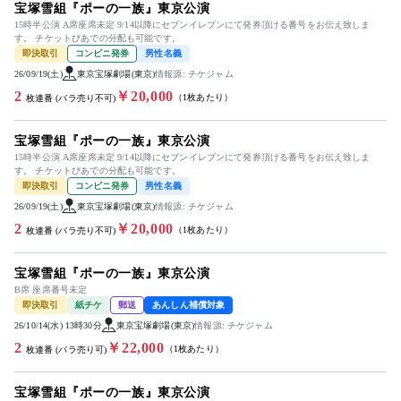
宝塚雪組『ポーの一族』東京公演
15時半公演 A席座席未定 9/14以降にセブンイレブンにて発券頂ける番号をお伝え致しま
す。 チケットぴあでの分配も可能です。
即決取引
コンビニ発券
男性名義
26/09/19(土)
東京宝塚劇場(東京)
情報源: チケジャム
2
￥20,000
（1枚あたり）
枚連番 (バラ売り不可)
宝塚雪組『ポーの一族』東京公演
15時半公演 A席座席未定 9/14以降にセブンイレブンにて発券頂ける番号をお伝え致しま
す。 チケットぴあでの分配も可能です。
即決取引
コンビニ発券
男性名義
26/09/19(土)
東京宝塚劇場(東京)
情報源: チケジャム
2
￥20,000
（1枚あたり）
枚連番 (バラ売り不可)
宝塚雪組『ポーの一族』東京公演
B席 座席番号未定
即決取引
紙チケ
郵送
あんしん補償対象
26/10/14(水) 13時30分
東京宝塚劇場(東京)
情報源: チケジャム
2
￥22,000
（1枚あたり）
枚連番 (バラ売り可)
宝塚雪組『ポーの一族』東京公演