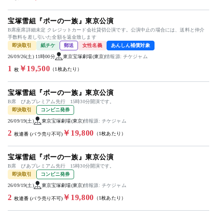
宝塚雪組『ポーの一族』東京公演
B席座席詳細未定 クレジットカード会社貸切公演です。公演中止の場合には、送料と仲介
手数料を差し引いた全額を返金致します
即決取引
紙チケ
郵送
女性名義
あんしん補償対象
26/09/26(土) 11時00分
東京宝塚劇場(東京)
情報源: チケジャム
1
￥19,500
（1枚あたり）
枚
宝塚雪組『ポーの一族』東京公演
B席 ぴあプレミアム先行 15時30分開演です。
即決取引
コンビニ発券
26/09/19(土)
東京宝塚劇場(東京)
情報源: チケジャム
2
￥19,800
（1枚あたり）
枚連番 (バラ売り不可)
宝塚雪組『ポーの一族』東京公演
B席 ぴあプレミアム先行 15時30分開演です。
即決取引
コンビニ発券
26/09/19(土)
東京宝塚劇場(東京)
情報源: チケジャム
2
￥19,800
（1枚あたり）
枚連番 (バラ売り不可)