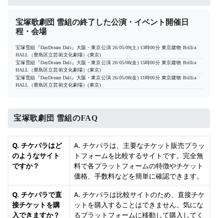
宝塚歌劇団 雪組の終了した公演・イベント開催日
程・会場
宝塚雪組『DayDream Dali』大阪・東京公演
26/05/09(土) 13時00分
東京建物 Brillia
HALL（豊島区立芸術文化劇場）(東京)
宝塚雪組『DayDream Dali』大阪・東京公演
26/05/08(金) 15時00分
東京建物 Brillia
HALL（豊島区立芸術文化劇場）(東京)
宝塚雪組『DayDream Dali』大阪・東京公演
26/05/08(金) 11時00分
東京建物 Brillia
HALL（豊島区立芸術文化劇場）(東京)
宝塚歌劇団 雪組のFAQ
Q. チケパラはど
A. チケパラは、主要なチケット販売プラッ
のようなサイト
トフォームを比較するサイトです。完全無
ですか？
料で各プラットフォームの特徴やチケット
価格、手数料などを簡単に確認できます。
Q. チケパラで直
A. チケパラは比較サイトのため、直接チケ
接チケットを購
ットを購入することはできません。気にな
入できますか？
るプラットフォームに移動して購入してく