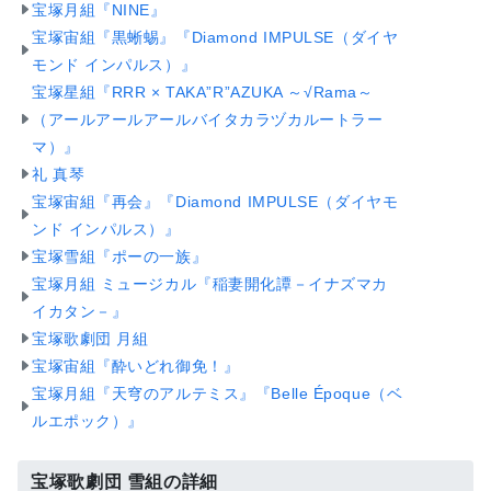
宝塚月組『NINE』
宝塚宙組『黒蜥蜴』『Diamond IMPULSE（ダイヤ
モンド インパルス）』
宝塚星組『RRR × TAKA”R”AZUKA ～√Rama～
（アールアールアールバイタカラヅカルートラー
マ）』
礼 真琴
宝塚宙組『再会』『Diamond IMPULSE（ダイヤモ
ンド インパルス）』
宝塚雪組『ポーの一族』
宝塚月組 ミュージカル『稲妻開化譚－イナズマカ
イカタン－』
宝塚歌劇団 月組
宝塚宙組『酔いどれ御免！』
宝塚月組『天穹のアルテミス』『Belle Époque（ベ
ルエポック）』
宝塚歌劇団 雪組の詳細