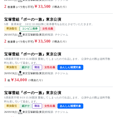
2
￥33,500
（1枚あたり）
枚連番 (バラ売り不可)
宝塚雪組『ポーの一族』東京公演
S席 座席未定 10/12 10:00以降に発券番号をお伝えさせていただきます。
即決取引
コンビニ発券
女性名義
26/10/17(土)
東京宝塚劇場(東京)
情報源: チケジャム
2
￥33,500
（1枚あたり）
枚連番 (バラ売り不可)
宝塚雪組『ポーの一族』東京公演
S席座席不明 9/19 15:30開演 重複してしまったので出品します。 公演中止の際は送料手数
料を差し引いて返金します。
即決取引
紙チケ
郵送
女性名義
あんしん補償対象
26/09/19(土)
東京宝塚劇場(東京)
情報源: チケジャム
1
￥34,000
（1枚あたり）
枚
宝塚雪組『ポーの一族』東京公演
S席座席不明 9/19 15:30開演 重複してしまったので出品します。 公演中止の際は送料手数
料を差し引いて返金します。
即決取引
紙チケ
郵送
女性名義
あんしん補償対象
26/09/19(土)
東京宝塚劇場(東京)
情報源: チケジャム