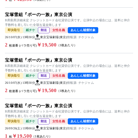
宝塚雪組『ポーの一族』東京公演
B席座席詳細未定 クレジットカード会社貸切公演です。公演中止の場合には、送料と仲介
手数料を差し引いた全額を返金致します
即決取引
紙チケ
郵送
女性名義
あんしん補償対象
26/10/07(水) 13時30分
東京宝塚劇場(東京)
情報源: チケジャム
2
￥19,500
（1枚あたり）
枚連番 (バラ売り可)
宝塚雪組『ポーの一族』東京公演
B席座席詳細未定 クレジットカード会社貸切公演です。公演中止の場合には、送料と仲介
手数料を差し引いた全額を返金致します
即決取引
紙チケ
郵送
女性名義
あんしん補償対象
26/10/07(水) 13時30分
東京宝塚劇場(東京)
情報源: チケジャム
2
￥19,500
（1枚あたり）
枚連番 (バラ売り可)
宝塚雪組『ポーの一族』東京公演
B席座席詳細未定 クレジットカード会社貸切公演です。公演中止の場合には、送料と仲介
手数料を差し引いた全額を返金致します
即決取引
紙チケ
郵送
女性名義
あんしん補償対象
26/09/26(土) 11時00分
東京宝塚劇場(東京)
情報源: チケジャム
1
￥19,500
（1枚あたり）
枚