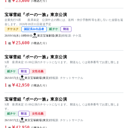
1
￥25,600
（1枚あたり）
枚
宝塚雪組『ポーの一族』東京公演
企業先行S席 座席未定 公演中止の際には、送料・仲介手数料等を差し引いた金額を返
金します。2026年09月11日発送予定
チケエク
認証済み出品者
紙チケ
郵送
26/09/16(水) 18時00分
東京宝塚劇場(東京)
情報源: チケ流
1
￥25,600
（1枚あたり）
枚
宝塚雪組『ポーの一族』東京公演
S席 座席未定 15:00公演のチケットになります。 郵送もしくは発券番号でお渡し致しま
す。
紙チケ
郵送
女性名義
26/10/17(土)
東京宝塚劇場(東京)
情報源: チケットサークル
1
￥42,950
（1枚あたり）
枚
宝塚雪組『ポーの一族』東京公演
S席 座席未定 15:00公演のチケットになります。 郵送もしくは発券番号でお渡し致しま
す。
紙チケ
郵送
女性名義
26/10/17(土)
東京宝塚劇場(東京)
情報源: チケットサークル
1
￥42,950
（1枚あたり）
枚