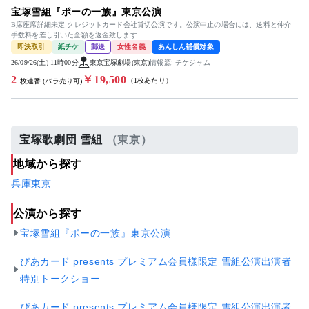
宝塚雪組『ポーの一族』東京公演
B席座席詳細未定 クレジットカード会社貸切公演です。公演中止の場合には、送料と仲介
手数料を差し引いた全額を返金致します
即決取引
紙チケ
郵送
女性名義
あんしん補償対象
26/09/26(土) 11時00分
東京宝塚劇場(東京)
情報源: チケジャム
2
￥19,500
（1枚あたり）
枚連番 (バラ売り可)
宝塚歌劇団 雪組
（東京）
地域から探す
兵庫
東京
公演から探す
宝塚雪組『ポーの一族』東京公演
ぴあカード presents プレミアム会員様限定 雪組公演出演者
特別トークショー
ぴあカード presents プレミアム会員様限定 雪組公演出演者