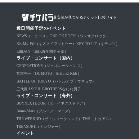
最安値が見つかるチケット比較サイト
近日開催予定のイベント
NEWS（ニュース）
ONE OK ROCK（ワンオクロック）
Kis-My-Ft2（キスマイフットツー）
KEY TO LIT（キテレツ）
EBiDAN（恵比寿学園男子部）
ライブ・コンサート（国内）
GENERATIONS（ジェネレーションズ）
堂本光一（DOMOTO／旧KinKi Kids）
BATTLE OF TOKYO（バトルオブトウキョウ）
三代目 J SOUL BROTHERS
なにわ男子
ライブ・コンサート（海外）
BOYNEXTDOOR（ボーイネクストドア）
Bruno Mars（ブルーノ・マーズ）
THE WEEKND（ザ・ウィークエンド）
TWS（トゥアス）
TREASURE（トレジャー）
イベント