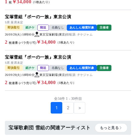
1
￥34,000
（1枚あたり）
枚
宝塚雪組『ポーの一族』東京公演
S席 座席未定
即決取引
紙チケ
郵送
名義なし
あんしん補償対象
主催者
26/09/29(火) 18時00分
東京宝塚劇場(東京)
情報源: チケジャム
2
￥34,000
（1枚あたり）
枚連番 (バラ売り可)
宝塚雪組『ポーの一族』東京公演
S席 座席未定
即決取引
紙チケ
郵送
名義なし
あんしん補償対象
主催者
26/09/29(火) 18時00分
東京宝塚劇場(東京)
情報源: チケジャム
2
￥34,000
（1枚あたり）
枚連番 (バラ売り可)
全34件 1 - 30件目
1
2
>
宝塚歌劇団 雪組の関連アーティスト
もっと見る