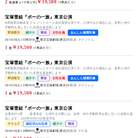
2
￥19,500
（1枚あたり）
枚連番 (バラ売り可)
宝塚雪組『ポーの一族』東京公演
B席座席詳細未定 クレジットカード会社貸切公演です。公演中止の場合には、送料と仲介
手数料を差し引いた全額を返金致します
即決取引
紙チケ
郵送
女性名義
あんしん補償対象
26/10/24(土) 15時30分
東京宝塚劇場(東京)
情報源: チケジャム
1
￥19,500
（1枚あたり）
枚
宝塚雪組『ポーの一族』東京公演
B席座席詳細未定 クレジットカード会社貸切公演です。公演中止の場合には、送料と仲介
手数料を差し引いた全額を返金致します
即決取引
紙チケ
郵送
女性名義
あんしん補償対象
26/10/24(土) 15時30分
東京宝塚劇場(東京)
情報源: チケジャム
1
￥19,500
（1枚あたり）
枚
宝塚雪組『ポーの一族』東京公演
企業先行S席 座席未定 公演中止の際には、送料・仲介手数料等を差し引いた金額を返
金します。2026年09月11日発送予定
チケエク
認証済み出品者
紙チケ
郵送
26/09/16(水) 18時00分
東京宝塚劇場(東京)
情報源: チケ流