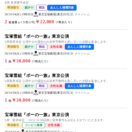
B席 座席番号未定
即決取引
紙チケ
郵送
あんしん補償対象
26/10/14(水) 13時30分
東京宝塚劇場(東京)
情報源: チケジャム
2
￥22,000
（1枚あたり）
枚連番 (バラ売り可)
宝塚雪組『ポーの一族』東京公演
S席座席未定 公演中止の場合のみ送料手数料を差し引いた全額を返金します。
即決取引
紙チケ
郵送
女性名義
あんしん補償対象
26/10/20(火) 11時00分
東京宝塚劇場(東京)
情報源: チケジャム
1
￥30,000
（1枚あたり）
枚
宝塚雪組『ポーの一族』東京公演
S席座席未定 公演中止の場合のみ送料手数料を差し引いた全額を返金します。
即決取引
紙チケ
郵送
女性名義
あんしん補償対象
26/10/20(火) 11時00分
東京宝塚劇場(東京)
情報源: チケジャム
1
￥30,000
（1枚あたり）
枚
宝塚雪組『ポーの一族』東京公演
S席 座席未定 10/12 10:00以降に発券番号をお伝えさせていただきます。
即決取引
コンビニ発券
女性名義
26/10/17(土)
東京宝塚劇場(東京)
情報源: チケジャム