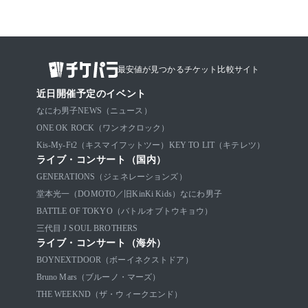
最安値が見つかるチケット比較サイト
近日開催予定のイベント
なにわ男子
NEWS（ニュース）
ONE OK ROCK（ワンオクロック）
Kis-My-Ft2（キスマイフットツー）
KEY TO LIT（キテレツ）
ライブ・コンサート（国内）
GENERATIONS（ジェネレーションズ）
堂本光一（DOMOTO／旧KinKi Kids）
なにわ男子
BATTLE OF TOKYO（バトルオブトウキョウ）
三代目 J SOUL BROTHERS
ライブ・コンサート（海外）
BOYNEXTDOOR（ボーイネクストドア）
Bruno Mars（ブルーノ・マーズ）
THE WEEKND（ザ・ウィークエンド）