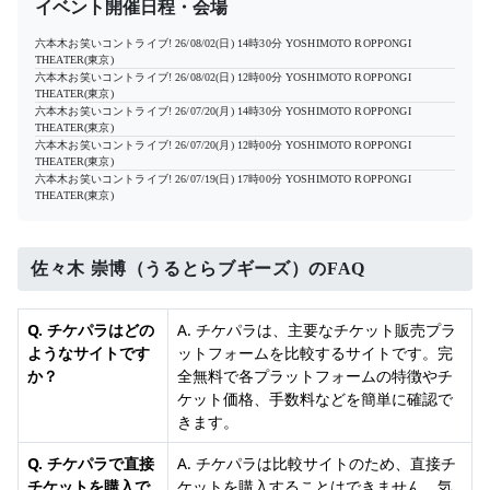
イベント開催日程・会場
六本木お笑いコントライブ!
26/08/02(日) 14時30分
YOSHIMOTO ROPPONGI
THEATER(東京)
六本木お笑いコントライブ!
26/08/02(日) 12時00分
YOSHIMOTO ROPPONGI
THEATER(東京)
六本木お笑いコントライブ!
26/07/20(月) 14時30分
YOSHIMOTO ROPPONGI
THEATER(東京)
六本木お笑いコントライブ!
26/07/20(月) 12時00分
YOSHIMOTO ROPPONGI
THEATER(東京)
六本木お笑いコントライブ!
26/07/19(日) 17時00分
YOSHIMOTO ROPPONGI
THEATER(東京)
佐々木 崇博（うるとらブギーズ）のFAQ
Q. チケパラはどの
A. チケパラは、主要なチケット販売プラ
ようなサイトです
ットフォームを比較するサイトです。完
か？
全無料で各プラットフォームの特徴やチ
ケット価格、手数料などを簡単に確認で
きます。
Q. チケパラで直接
A. チケパラは比較サイトのため、直接チ
チケットを購入で
ケットを購入することはできません。気