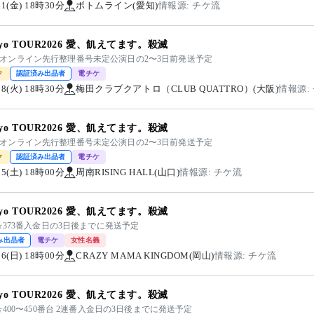
/11(金) 18時30分
ボトムライン(愛知)
情報源: チケ流
kiyo TOUR2026 愛、飢えてます。殺滅
kiyoオンライン先行整理番号未定公演日の2〜3日前発送予定
ク
認証済み出品者
電チケ
/08(火) 18時30分
梅田クラブクアトロ（CLUB QUATTRO）(大阪)
情報源:
kiyo TOUR2026 愛、飢えてます。殺滅
kiyoオンライン先行整理番号未定公演日の2〜3日前発送予定
ク
認証済み出品者
電チケ
/05(土) 18時00分
周南RISING HALL(山口)
情報源: チケ流
kiyo TOUR2026 愛、飢えてます。殺滅
373番入金日の3日後までに発送予定
み出品者
電チケ
女性名義
/06(日) 18時00分
CRAZY MAMA KINGDOM(岡山)
情報源: チケ流
kiyo TOUR2026 愛、飢えてます。殺滅
400〜450番台 2連番入金日の3日後までに発送予定