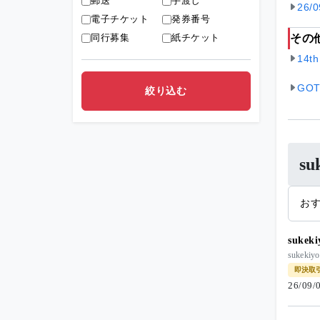
郵送
手渡し
26/
電子チケット
発券番号
同行募集
紙チケット
その
14th
GOT
s
お
suke
suke
即決取
26/09