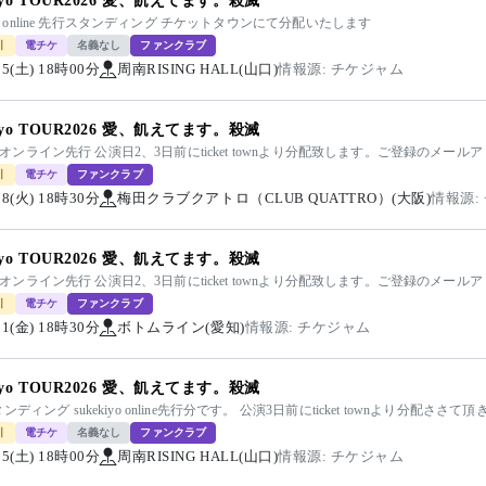
kiyo TOUR2026 愛、飢えてます。殺滅
kiyo online 先行スタンディング チケットタウンにて分配いたします
引
電チケ
名義なし
ファンクラブ
/05(土) 18時00分
周南RISING HALL(山口)
情報源: チケジャム
kiyo TOUR2026 愛、飢えてます。殺滅
kiyoオンライン先行 公演日2、3日前にticket townより分配致します。ご登録のメ
引
電チケ
ファンクラブ
/08(火) 18時30分
梅田クラブクアトロ（CLUB QUATTRO）(大阪)
情報源:
kiyo TOUR2026 愛、飢えてます。殺滅
kiyoオンライン先行 公演日2、3日前にticket townより分配致します。ご登録のメ
引
電チケ
ファンクラブ
/11(金) 18時30分
ボトムライン(愛知)
情報源: チケジャム
kiyo TOUR2026 愛、飢えてます。殺滅
ンディング sukekiyo online先行分です。 公演3日前にticket townより分配
引
電チケ
名義なし
ファンクラブ
/05(土) 18時00分
周南RISING HALL(山口)
情報源: チケジャム