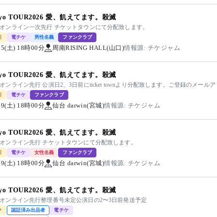
kiyo TOUR2026 愛、飢えてます。殺滅
kiyoオンライン一次先行 チケットタウンにて分配致します。
引
電チケ
男性名義
ファンクラブ
/05(土) 18時00分
周南RISING HALL(山口)
情報源: チケジャム
kiyo TOUR2026 愛、飢えてます。殺滅
kiyoオンライン先行 公演日2、3日前にticket townより分配致します。ご登録のメ
引
電チケ
ファンクラブ
/29(土) 18時00分
仙台 darwin(宮城)
情報源: チケジャム
kiyo TOUR2026 愛、飢えてます。殺滅
kiyoオンライン先行 チケットタウンにて分配致します。
引
電チケ
女性名義
ファンクラブ
/29(土) 18時00分
仙台 darwin(宮城)
情報源: チケジャム
kiyo TOUR2026 愛、飢えてます。殺滅
kiyoオンライン先行整理番号未定公演日の2〜3日前発送予定
ク
認証済み出品者
電チケ