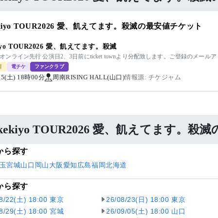
ekiyo TOUR2026 愛、飢えてます。殺滅の最安値チケット
kiyo TOUR2026 愛、飢えてます。殺滅
kiyoオンライン先行 公演日2、3日前にticket townより分配致します。ご登録のメ
引
電チケ
ファンクラブ
/05(土) 18時00分
周南RISING HALL(山口)
情報源: チケジャム
ukekiyo TOUR2026 愛、飢えてます。殺
から探す
玉
宮城
山口
岡山
大阪
愛知
広島
福岡
北海道
から探す
08/22(土) 18:00 東京
26/08/23(日) 18:00 東京
08/29(土) 18:00 宮城
26/09/05(土) 18:00 山口