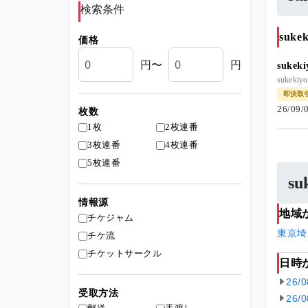
検索条件
suk
価格
円〜
円
suke
suke
即決取
26/09
枚数
1枚
2枚連番
3枚連番
4枚連番
5枚連番
s
情報源
地域
チケジャム
東京
埼
チケ流
チケットサークル
日時
26/
受取方法
26/