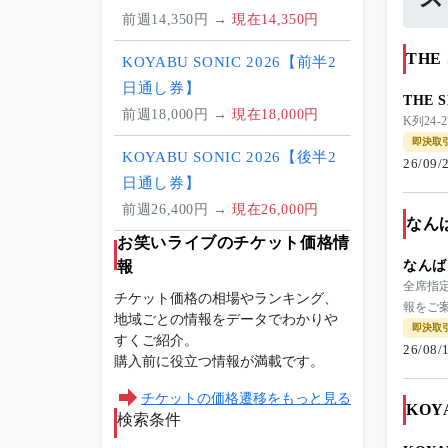
前週14,350円 →
現在14,350円
TH
KOYABU SONIC 2026【前半2
日通し券】
THE
前週18,000円 →
現在18,000円
K列24-
即決取
KOYABU SONIC 2026【後半2
26/09
日通し券】
前週26,400円 →
現在26,000円
なん
お笑いライブのチケット価格情
報
なんば
全席指定
チケット価格の相場やランキング、
報をご案
地域ごとの情報をデータでわかりや
即決取
すくご紹介。
26/08
購入前に役立つ情報が満載です。
チケットの価格遷移をもっと見る
KOY
検索条件