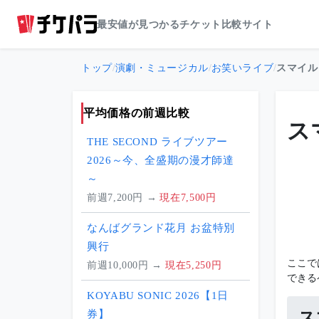
最安値が見つかるチケット比較サイト
トップ
/
演劇・ミュージカル
/
お笑いライブ
/
スマイル
平均価格の前週比較
ス
THE SECOND ライブツアー
2026～今、全盛期の漫才師達
～
前週7,200円 →
現在7,500円
なんばグランド花月 お盆特別
興行
ここで
前週10,000円 →
現在5,250円
できる
KOYABU SONIC 2026【1日
券】
ス