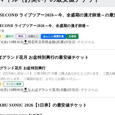
E SECOND ライブツアー2026～今、全盛期の漫才師達～の
 SECOND ライブツアー2026～今、全盛期の漫才師達～
27番
引
紙チケ
郵送
名義なし
あんしん補償対象
主催者
/23(水) 16時30分
明石市立市民会館(兵庫)
情報源: チケジャム
ばグランド花月 お盆特別興行の最安値チケット
グランド花月 お盆特別興行
 【穴子めし付セット】 １階 O列 27-35番 ご購入ありがとうございます。 ご
内いたします。 ご確認のほど、よろしくお願いいたし...
引
コンビニ発券
/10(月) 16時00分
なんばグランド花月(大阪)
情報源: チケジャム
ABU SONIC 2026【1日券】の最安値チケット