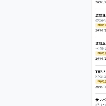
26/08
道頓堀
整理番号
即決取
26/08
道頓堀
〜15番
即決取
26/08
THE
K列24-
即決取
26/09
サンパ
B列 1