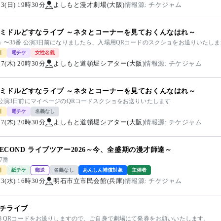
/23(日) 19時30分
よしもと漫才劇場(大阪)
情報源: チケジャム
ミドルどすなライブ ～ネタとコーナーを見ておくんなはれ～
 〜35番 公演3日前になりましたら、入場用QRコードのスクショをお送りいたし
引
電チケ
女性名義
/27(木) 20時30分
よしもと道頓堀シアター(大阪)
情報源: チケジャム
ミドルどすなライブ ～ネタとコーナーを見ておくんなはれ～
 公演3日前にマイページのQRコードスクショをお送りいたします
引
電チケ
名義なし
/27(木) 20時30分
よしもと道頓堀シアター(大阪)
情報源: チケジャム
 SECOND ライブツアー2026～今、全盛期の漫才師達～
27番
引
紙チケ
郵送
名義なし
あんしん補償対象
主催者
/23(水) 16時30分
明石市立市民会館(兵庫)
情報源: チケジャム
チライブ
〜8 QRコードをお送りしますので、ご自身で劇場にて発券をお願いいたします。