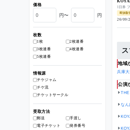
KOYA
価格
1日券
即決取
円〜
円
26/09
枚数
1枚
2枚連番
3枚連番
4枚連番
ス
5枚連番
地域
兵庫
大
情報源
チケジャム
公演
チケ流
TH
チケットサークル
なん
受取方法
KOY
郵送
手渡し
電子チケット
発券番号
KOY