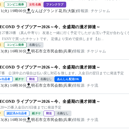
引
コンビニ発券
女性名義
ファンクラブ
/01(火) 19時00分
なんばグランド花月(大阪)
情報源: チケジャム
 SECOND ライブツアー2026～今、全盛期の漫才師達～
列 27番28番 （真ん中寄り） 友達と一緒に行く予定でしたが お互い予定が合わな
 FANYで買ったチケットです。 定価より安めで提供します 【お...
引
コンビニ発券
名義なし
/23(水) 16時30分
明石市立市民会館(兵庫)
情報源: チケジャム
 SECOND ライブツアー2026～今、全盛期の漫才師達～
4-27番 公演中止の場合は払い戻し対応を致します。入金日の翌日までに発送予定
み出品者
紙チケ
郵送
名義なし
あんしん配送OK
/23(水) 16時30分
明石市立市民会館(兵庫)
情報源: チケ流
 SECOND ライブツアー2026～今、全盛期の漫才師達～
20〜25番入金日の3日後までに発送予定
ク
認証済み出品者
紙チケ
郵送
名義なし
/23(水) 16時30分
明石市立市民会館(兵庫)
情報源: チケ流