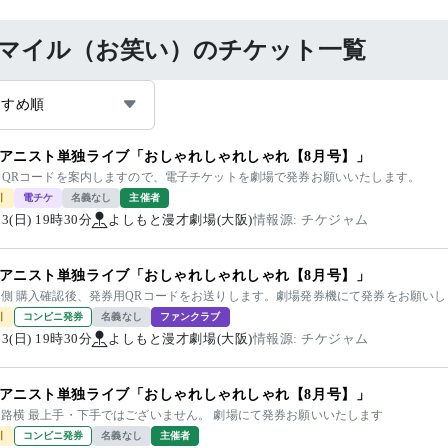
マイル（お笑い）のチケット一覧
すすめ順
アニスト単独ライブ「おしゃれしゃれしゃれ【8月号】」
番 QRコードを案内しますので、電子チケットを劇場で発券お願いいたします。
引
電チケ
名義なし
主催者
/23(日) 19時30分
よしもと漫才劇場(大阪)
情報源: チケジャム
アニスト単独ライブ「おしゃれしゃれしゃれ【8月号】」
手側 購入確認後、発券用QRコードをお送りします。劇場発券機にて発券をお願いし
引
コンビニ発券
名義なし
ファンクラブ
/23(日) 19時30分
よしもと漫才劇場(大阪)
情報源: チケジャム
アニスト単独ライブ「おしゃれしゃれしゃれ【8月号】」
通路横 最上手・下手ではございません。 劇場にて発券お願いいたします
引
コンビニ発券
名義なし
主催者