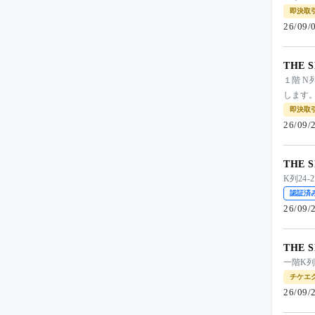
即決取
26/09
THE
１階 N
します。
即決取
26/09
THE
K列2
認証済
26/09
THE
一階K列
チケエ
26/09