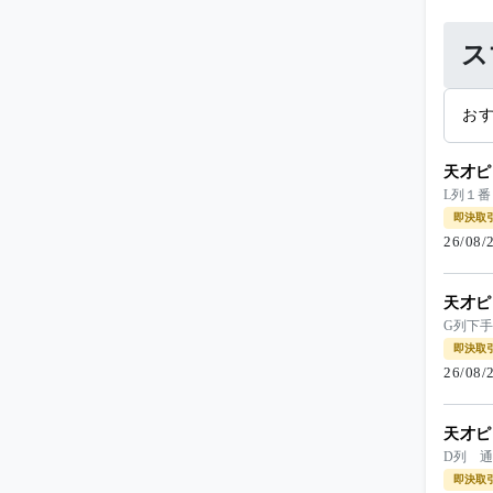
ス
お
天才ピ
L列１
即決取
26/08
天才ピ
G列下
即決取
26/08
天才ピ
D列 
即決取