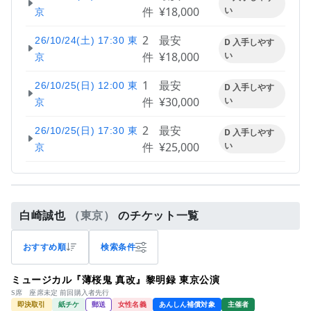
件
¥18,000
い
京
2
最安
26/10/24(土) 17:30 東
D 入手しやす
件
¥18,000
い
京
1
最安
26/10/25(日) 12:00 東
D 入手しやす
件
¥30,000
い
京
2
最安
26/10/25(日) 17:30 東
D 入手しやす
件
¥25,000
い
京
白崎誠也
（東京）
のチケット一覧
おすすめ順
検索条件
ミュージカル『薄桜鬼 真改』黎明録 東京公演
S席 座席未定 前回購入者先行
即決取引
紙チケ
郵送
女性名義
あんしん補償対象
主催者