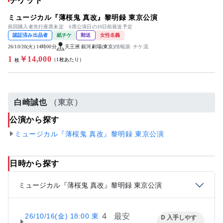
チケット
ミュージカル『薄桜鬼 真改』黎明録 東京公演
前回購入者先行座席未定 S席公演日の10日前発送予定
認証済み出品者
紙チケ
郵送
女性名義
26/10/20(火) 14時00分
天王洲 銀河劇場(東京)
情報源: チケ流
1
￥14,000
（1枚あたり）
枚
白崎誠也
（東京）
公演から探す
ミュージカル『薄桜鬼 真改』黎明録 東京公演
日時から探す
ミュージカル『薄桜鬼 真改』黎明録 東京公演
4
最安
26/10/16(金) 18:00 東
D 入手しやす