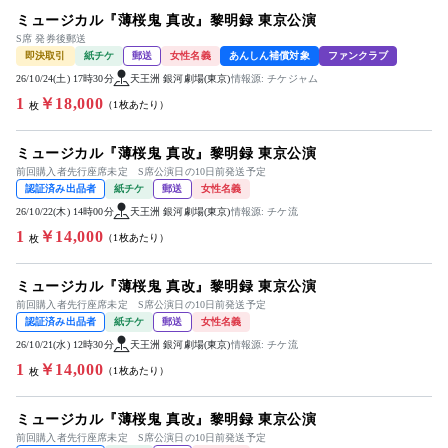
ミュージカル『薄桜鬼 真改』黎明録 東京公演
S席 発券後郵送
即決取引
紙チケ
郵送
女性名義
あんしん補償対象
ファンクラブ
26/10/24(土) 17時30分
天王洲 銀河劇場(東京)
情報源: チケジャム
1
￥18,000
（1枚あたり）
枚
ミュージカル『薄桜鬼 真改』黎明録 東京公演
前回購入者先行座席未定 S席公演日の10日前発送予定
認証済み出品者
紙チケ
郵送
女性名義
26/10/22(木) 14時00分
天王洲 銀河劇場(東京)
情報源: チケ流
1
￥14,000
（1枚あたり）
枚
ミュージカル『薄桜鬼 真改』黎明録 東京公演
前回購入者先行座席未定 S席公演日の10日前発送予定
認証済み出品者
紙チケ
郵送
女性名義
26/10/21(水) 12時30分
天王洲 銀河劇場(東京)
情報源: チケ流
1
￥14,000
（1枚あたり）
枚
ミュージカル『薄桜鬼 真改』黎明録 東京公演
前回購入者先行座席未定 S席公演日の10日前発送予定