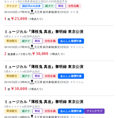
オトメイト先行S席座席未定公演日の10日前発送予定
チケエク
認証済み出品者
紙チケ
郵送
女性名義
26/10/25(日) 17時30分
天王洲 銀河劇場(東京)
情報源: チケ流
1
￥25,000
（1枚あたり）
枚
ミュージカル『薄桜鬼 真改』黎明録 東京公演
S席オトメイトor前回申込先行
即決取引
紙チケ
郵送
女性名義
あんしん補償対象
26/10/25(日) 17時30分
天王洲 銀河劇場(東京)
情報源: チケジャム
2
￥30,000
（1枚あたり）
枚連番 (バラ売り可)
ミュージカル『薄桜鬼 真改』黎明録 東京公演
S席オトメイトor前回申込先行
即決取引
紙チケ
郵送
女性名義
あんしん補償対象
26/10/25(日) 12時00分
天王洲 銀河劇場(東京)
情報源: チケジャム
1
￥30,000
（1枚あたり）
枚
ミュージカル『薄桜鬼 真改』黎明録 東京公演
S席オトメイトor前回申込先行
即決取引
紙チケ
郵送
女性名義
あんしん補償対象
ファンクラブ
26/10/18(日) 18時00分
天王洲 銀河劇場(東京)
情報源: チケジャム