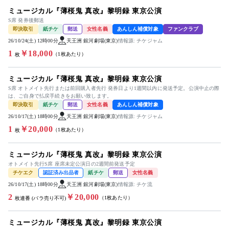
ミュージカル『薄桜鬼 真改』黎明録 東京公演
S席 発券後郵送
即決取引
紙チケ
郵送
女性名義
あんしん補償対象
ファンクラブ
26/10/24(土) 12時00分
天王洲 銀河劇場(東京)
情報源: チケジャム
1
￥18,000
（1枚あたり）
枚
ミュージカル『薄桜鬼 真改』黎明録 東京公演
S席 オトメイト先行または前回購入者先行 発券日より1週間以内に発送予定。公演中止の際
は、ご自身で払戻手続きをお願い致します。
即決取引
紙チケ
郵送
女性名義
あんしん補償対象
26/10/17(土) 18時00分
天王洲 銀河劇場(東京)
情報源: チケジャム
1
￥20,000
（1枚あたり）
枚
ミュージカル『薄桜鬼 真改』黎明録 東京公演
オトメイト先行S席 座席未定公演日の2週間前発送予定
チケエク
認証済み出品者
紙チケ
郵送
女性名義
26/10/17(土) 18時00分
天王洲 銀河劇場(東京)
情報源: チケ流
2
￥20,000
（1枚あたり）
枚連番 (バラ売り不可)
ミュージカル『薄桜鬼 真改』黎明録 東京公演