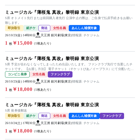
ミュージカル『薄桜鬼 真改』黎明録 東京公演
S席 オトメイト先行または前回購入者先行 公演中止の際は、ご自身で払戻手続きをお願い
致します。
即決取引
紙チケ
郵送
女性名義
あんしん補償対象
26/10/23(金) 14時00分
天王洲 銀河劇場(東京)
情報源: チケジャム
1
￥15,000
（1枚あたり）
枚
ミュージカル『薄桜鬼 真改』黎明録 東京公演
S席 予定が合わなくなってしまったため出品いたします。 ファンクラブ先行で当選したチ
ケットです。 【お渡し方法】 電子チケット（チケットぴあ／イープラス）にて分配いたし
ます。 分配可能になり次...
コンビニ発券
女性名義
ファンクラブ
26/10/23(金) 14時00分
天王洲 銀河劇場(東京)
情報源: チケジャム
1
￥18,000
（1枚あたり）
枚
ミュージカル『薄桜鬼 真改』黎明録 東京公演
S席 発券後郵送
即決取引
紙チケ
郵送
女性名義
あんしん補償対象
ファンクラブ
26/10/24(土) 17時30分
天王洲 銀河劇場(東京)
情報源: チケジャム
1
￥18,000
（1枚あたり）
枚