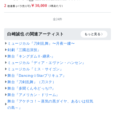
2
￥30,000
（1枚あたり）
枚連番 (バラ売り可)
全24件
白崎誠也 の関連アーティスト
もっと見る
ミュージカル『刀剣乱舞』〜月夜一縷〜
剣劇『三國志演技』
舞台『キングダムⅡ-継承-』
ミュージカル『ディア・エヴァン・ハンセン』
ミュージカル『ミス・サイゴン』
舞台『Dancing☆Starプリキュア』
舞台『刀剣乱舞』（刀ステ）
舞台『多聞くん今どっち!?』
舞台『アメリカン・ドリーム』
舞台『アケチコ！～蒸気の黒ダイヤ、あるいは狂気
の島～』