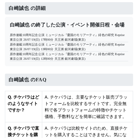
白崎誠也 の詳細
白崎誠也 の終了した公演・イベント開催日程・会場
原作連載10周年記念公演 ミュージカル『憂国のモリアーティ』緋色の研究 Reprise
東京公演
26/07/19(日) 17時00分
天王洲 銀河劇場(東京)
原作連載10周年記念公演 ミュージカル『憂国のモリアーティ』緋色の研究 Reprise
東京公演
26/07/19(日) 13時00分
天王洲 銀河劇場(東京)
原作連載10周年記念公演 ミュージカル『憂国のモリアーティ』緋色の研究 Reprise
東京公演
26/07/19(日) 12時00分
天王洲 銀河劇場(東京)
白崎誠也 のFAQ
Q. チケパラはど
A. チケパラは、主要なチケット販売プラッ
のようなサイト
トフォームを比較するサイトです。完全無
ですか？
料で各プラットフォームの特徴やチケット
価格、手数料などを簡単に確認できます。
Q. チケパラで直
A. チケパラは比較サイトのため、直接チケ
接チケットを購
ットを購入することはできません。気にな