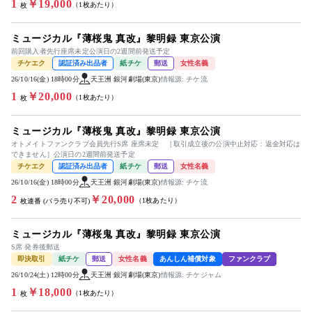
1
￥19,000
（1枚あたり）
枚
ミュージカル『薄桜鬼 真改』黎明録 東京公演
前回購入者先行座席未定公演日の2週間前発送予定
チケエク
認証済み出品者
紙チケ
郵送
女性名義
26/10/16(金) 18時00分
天王洲 銀河劇場(東京)
情報源: チケ流
1
￥20,000
（1枚あたり）
枚
ミュージカル『薄桜鬼 真改』黎明録 東京公演
オトメイトファンクラブ会員先行S席 座席未定 ［取引成立後の公演中止対応：返金対応は
できません］公演日の2週間前発送予定
チケエク
認証済み出品者
紙チケ
郵送
女性名義
26/10/16(金) 18時00分
天王洲 銀河劇場(東京)
情報源: チケ流
2
￥20,000
（1枚あたり）
枚連番 (バラ売り不可)
ミュージカル『薄桜鬼 真改』黎明録 東京公演
S席 発券後郵送
即決取引
紙チケ
郵送
女性名義
あんしん補償対象
ファンクラブ
26/10/24(土) 12時00分
天王洲 銀河劇場(東京)
情報源: チケジャム
1
￥18,000
（1枚あたり）
枚