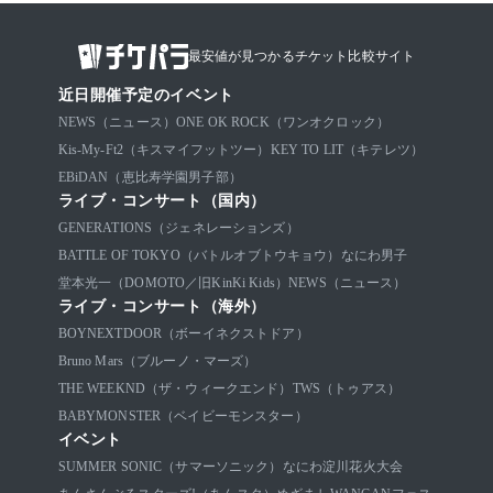
最安値が見つかるチケット比較サイト
近日開催予定のイベント
NEWS（ニュース）
ONE OK ROCK（ワンオクロック）
Kis-My-Ft2（キスマイフットツー）
KEY TO LIT（キテレツ）
EBiDAN（恵比寿学園男子部）
ライブ・コンサート（国内）
GENERATIONS（ジェネレーションズ）
BATTLE OF TOKYO（バトルオブトウキョウ）
なにわ男子
堂本光一（DOMOTO／旧KinKi Kids）
NEWS（ニュース）
ライブ・コンサート（海外）
BOYNEXTDOOR（ボーイネクストドア）
Bruno Mars（ブルーノ・マーズ）
THE WEEKND（ザ・ウィークエンド）
TWS（トゥアス）
BABYMONSTER（ベイビーモンスター）
イベント
SUMMER SONIC（サマーソニック）
なにわ淀川花火大会