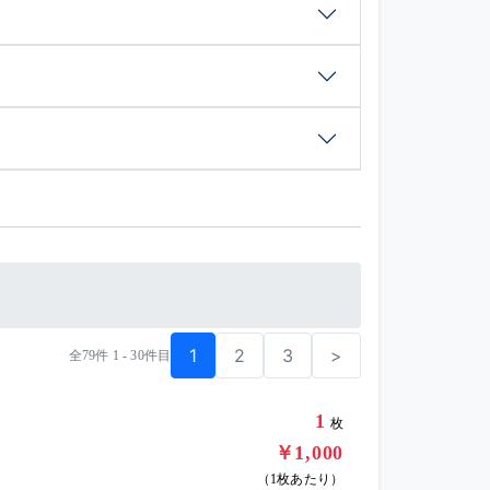
1
2
3
>
全79件 1 - 30件目
1
枚
￥1,000
（1枚あたり）