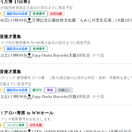
う万博【1日券】
 先行販売座席未定入金日の翌日までに発送予定
ク
認証済み出品者
発券番号
女性名義
/08(日) 11時00分
万博記念公園自然文化園「もみじ川芝生広場」(大阪)
情
音漫才選集
クラブ先行整理番号70〜80番入金日の翌日までに発送予定
ク
認証済み出品者
発券番号
/12(土) 18時00分
Zepp Osaka Bayside(大阪)
情報源: チケ流
音漫才選集
ンディング 整理番号 15~25番 ［取引成立後の公演中止対応：送料・手数料を差
3日後までに発送予定
ク
認証済み出品者
紙チケ
郵送
名義なし
/12(土) 13時30分
Zepp Osaka Bayside(大阪)
情報源: チケ流
！アロハ寄席 in WWホール
 ファミマ発券番号をお伝えします。
引
コンビニ発券
女性名義
/10(月) 15時00分
COOL JAPAN PARK OSAKA（WWホール）(大阪)
情報源