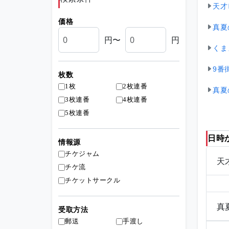
天才
価格
真夏
円〜
円
くま
9番
枚数
1枚
2枚連番
真夏
3枚連番
4枚連番
5枚連番
日時
情報源
チケジャム
天
チケ流
チケットサークル
真
受取方法
郵送
手渡し