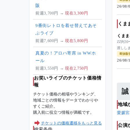
阪
26/08
前週3,700円 →
現在3,300円
くま
9番街レトロを着せ替えてあそ
ぶライブ
くまま
前週7,600円 →
現在5,800円
ZZ列3
渡ししま
真夏の！アロハ寄席 in WWホ
即決取
26/08
ール
前週3,550円 →
現在2,750円
お笑いライブのチケット価格情
報
誠
チケット価格の相場やランキング、
地域ごとの情報をデータでわかりや
地域
すくご紹介。
購入前に役立つ情報が満載です。
愛媛
宮
チケットの価格遷移をもっと見る
公演
検索条件