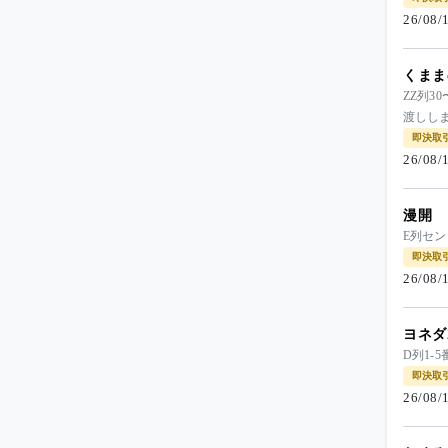
26/08
くまま
ZZ列3
渡ししま
即決取
26/08
漫開
E列セ
即決取
26/08
ヨネダ
D列1-
即決取
26/08