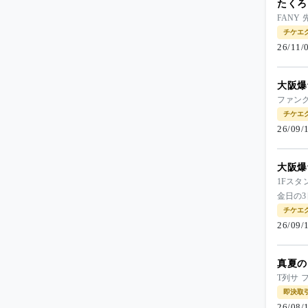
たくろ
FANY
チケエ
26/11
大阪爆
ファン
チケエ
26/09
大阪爆
1Fスタ
金日の
チケエ
26/09
真夏の
T列サ
即決取
26/08