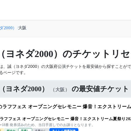
2000）
/
大阪
（ヨネダ2000）のチケットリ
は、誠（ヨネダ2000）の大阪府公演チケットを最安値から探すことが
るページです。
（ヨネダ2000）
の最安値チケット
（大阪）
のラフフェス オープニングセレモニー 爆音！エクストリーム
ラフフェス オープニングセレモニー 爆音！エクストリーム夏祭り202
〜18番 発券済みのため、当日手渡しでのお譲りとなります。
引
紙チケ
手渡し
名義なし
あんしん補償対象