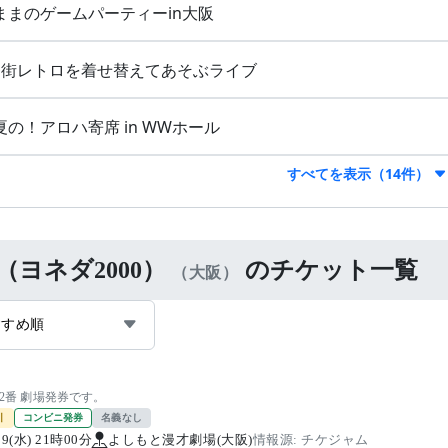
ままのゲームパーティーin大阪
番街レトロを着せ替えてあそぶライブ
夏の！アロハ寄席 in WWホール
すべてを表示（14件）
（ヨネダ2000）
のチケット一覧
（大阪）
すすめ順
-12番 劇場発券です。
引
コンビニ発券
名義なし
/19(水) 21時00分
よしもと漫才劇場(大阪)
情報源: チケジャム