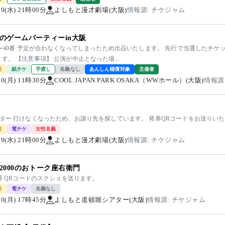
/19(水) 21時00分
よしもと漫才劇場(大阪)
情報源: チケジャム
のゲームパーティーin大阪
0〜40番 予定が合わなくなってしまったため出品いたします。 先行で当選したチケ
す。 【注意事項】 公演が中止となった場...
引
紙チケ
手渡し
名義なし
あんしん補償対象
主催者
/10(月) 11時30分
COOL JAPAN PARK OSAKA（WWホール）(大阪)
情報源
ンター 行けなくなったため、お譲り先を探しています。 発券QRコードをお送りい
引
電チケ
女性名義
/19(水) 21時00分
よしもと漫才劇場(大阪)
情報源: チケジャム
2000のおトーク座右衛門
5番 QRコードのスクショを送ります。
引
電チケ
名義なし
/10(月) 17時45分
よしもと道頓堀シアター(大阪)
情報源: チケジャム