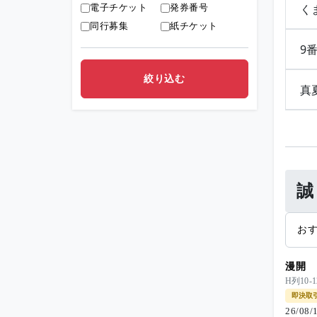
く
電子チケット
発券番号
同行募集
紙チケット
9
真
誠
お
漫開
H列10
即決取
26/08