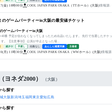
/07(金) 18時00分
COOL JAPAN PARK OSAKA（TTホール）(大阪)
情報源:
まのゲームパーティーin大阪の最安値チケット
のゲームパーティーin大阪
0〜40番 予定が合わなくなってしまったため出品いたします。 先行で当選したチケ
す。 【注意事項】 公演が中止となった場...
引
紙チケ
手渡し
名義なし
あんしん補償対象
主催者
/10(月) 11時30分
COOL JAPAN PARK OSAKA（WWホール）(大阪)
情報源
（ヨネダ2000）
（大阪）
から探す
城
大阪
新潟
埼玉
福岡
東京
愛知
広島
から探す