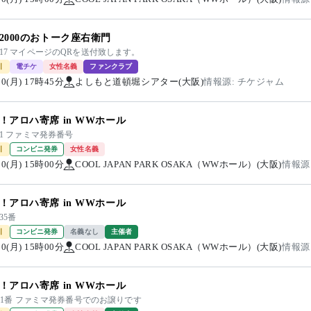
2000のおトーク座右衛門
～17 マイページのQRを送付致します。
引
電チケ
女性名義
ファンクラブ
/10(月) 17時45分
よしもと道頓堀シアター(大阪)
情報源: チケジャム
！アロハ寄席 in WWホール
-41 ファミマ発券番号
引
コンビニ発券
女性名義
/10(月) 15時00分
COOL JAPAN PARK OSAKA（WWホール）(大阪)
情報源
！アロハ寄席 in WWホール
35番
引
コンビニ発券
名義なし
主催者
/10(月) 15時00分
COOL JAPAN PARK OSAKA（WWホール）(大阪)
情報源
！アロハ寄席 in WWホール
1-41番 ファミマ発券番号でのお譲りです