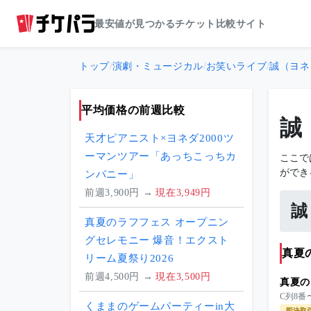
最安値が見つかるチケット比較サイト
トップ
/
演劇・ミュージカル
/
お笑いライブ
/
誠（ヨネダ
平均価格の前週比較
誠
天才ピアニスト×ヨネダ2000ツ
ーマンツアー「あっちこっちカ
ここで
ができ
ンパニー」
前週3,900円 →
現在3,949円
誠
真夏のラフフェス オープニン
グセレモニー 爆音！エクスト
真夏
リーム夏祭り2026
前週4,500円 →
現在3,500円
真夏の
C列8番
くままのゲームパーティーin大
即決取