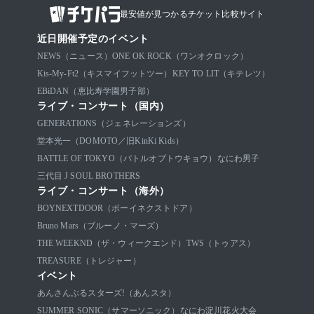
最安値が見つかるチケット比較サイト
近日開催予定のイベント
NEWS（ニュース）
ONE OK ROCK（ワンオクロック）
Kis-My-Ft2（キスマイフットツー）
KEY TO LIT（キテレツ）
EBiDAN（恵比寿学園男子部）
ライブ・コンサート（国内）
GENERATIONS（ジェネレーションズ）
堂本光一（DOMOTO／旧KinKi Kids）
BATTLE OF TOKYO（バトルオブトウキョウ）
なにわ男子
三代目 J SOUL BROTHERS
ライブ・コンサート（海外）
BOYNEXTDOOR（ボーイネクストドア）
Bruno Mars（ブルーノ・マーズ）
THE WEEKND（ザ・ウィークエンド）
TWS（トゥアス）
TREASURE（トレジャー）
イベント
あんさんぶるスターズ!（あんスタ）
SUMMER SONIC（サマーソニック）
なにわ淀川花火大会