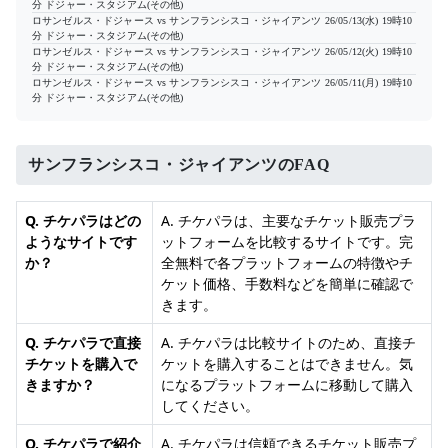
分
ドジャー・スタジアム(その他)
ロサンゼルス・ドジャース vs サンフランシスコ・ジャイアンツ
26/05/13(水) 19時10
分
ドジャー・スタジアム(その他)
ロサンゼルス・ドジャース vs サンフランシスコ・ジャイアンツ
26/05/12(火) 19時10
分
ドジャー・スタジアム(その他)
ロサンゼルス・ドジャース vs サンフランシスコ・ジャイアンツ
26/05/11(月) 19時10
分
ドジャー・スタジアム(その他)
サンフランシスコ・ジャイアンツのFAQ
Q. チケパラはどの
A. チケパラは、主要なチケット販売プラ
ようなサイトです
ットフォームを比較するサイトです。完
か？
全無料で各プラットフォームの特徴やチ
ケット価格、手数料などを簡単に確認で
きます。
Q. チケパラで直接
A. チケパラは比較サイトのため、直接チ
チケットを購入で
ケットを購入することはできません。気
きますか？
になるプラットフォームに移動して購入
してください。
Q. チケパラで紹介
A. チケパラは信頼できるチケット販売プ