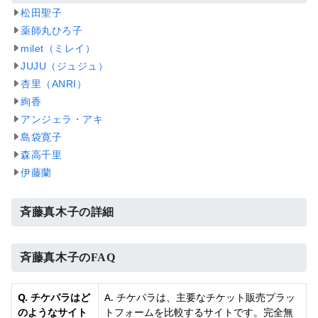
松田聖子
薬師丸ひろ子
milet（ミレイ）
JUJU（ジュジュ）
杏里（ANRI）
絢香
アンジェラ・アキ
島袋寛子
森高千里
伊藤蘭
斉藤真木子の詳細
斉藤真木子のFAQ
Q. チケパラはど
A. チケパラは、主要なチケット販売プラッ
のようなサイト
トフォームを比較するサイトです。完全無