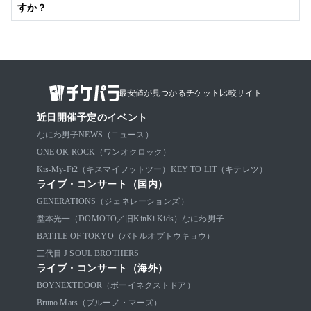
すか？
最安値が見つかるチケット比較サイト
近日開催予定のイベント
なにわ男子
NEWS（ニュース）
ONE OK ROCK（ワンオクロック）
Kis-My-Ft2（キスマイフットツー）
KEY TO LIT（キテレツ）
ライブ・コンサート（国内）
GENERATIONS（ジェネレーションズ）
堂本光一（DOMOTO／旧KinKi Kids）
なにわ男子
BATTLE OF TOKYO（バトルオブトウキョウ）
三代目 J SOUL BROTHERS
ライブ・コンサート（海外）
BOYNEXTDOOR（ボーイネクストドア）
Bruno Mars（ブルーノ・マーズ）