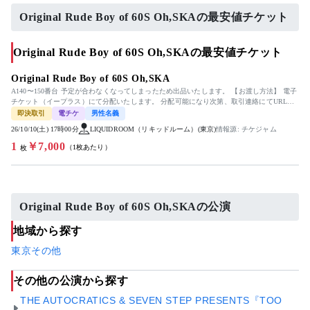
Original Rude Boy of 60S Oh,SKAの最安値チケット
Original Rude Boy of 60S Oh,SKAの最安値チケット
Original Rude Boy of 60S Oh,SKA
A140〜150番台 予定が合わなくなってしまったため出品いたします。 【お渡し方法】 電子
チケット（イープラス）にて分配いたします。 分配可能になり次第、取引連絡にてURLを
お送りします。 ...
即決取引
電チケ
男性名義
26/10/10(土) 17時00分
LIQUIDROOM（リキッドルーム）(東京)
情報源: チケジャム
1
￥7,000
（1枚あたり）
枚
Original Rude Boy of 60S Oh,SKAの公演
地域から探す
東京
その他
その他の公演から探す
THE AUTOCRATICS & SEVEN STEP PRESENTS『TOO