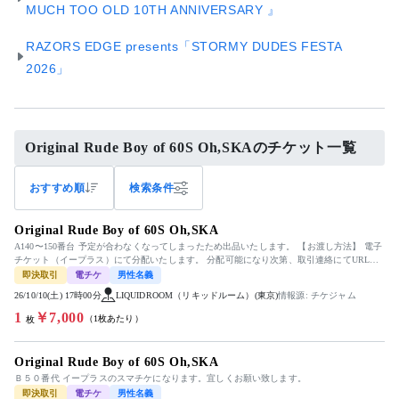
MUCH TOO OLD 10TH ANNIVERSARY 』
RAZORS EDGE presents「STORMY DUDES FESTA
2026」
Original Rude Boy of 60S Oh,SKAのチケット一覧
おすすめ順
検索条件
Original Rude Boy of 60S Oh,SKA
A140〜150番台 予定が合わなくなってしまったため出品いたします。 【お渡し方法】 電子
チケット（イープラス）にて分配いたします。 分配可能になり次第、取引連絡にてURLを
お送りします。 ...
即決取引
電チケ
男性名義
26/10/10(土) 17時00分
LIQUIDROOM（リキッドルーム）(東京)
情報源: チケジャム
1
￥7,000
（1枚あたり）
枚
Original Rude Boy of 60S Oh,SKA
Ｂ５０番代 イープラスのスマチケになります。宜しくお願い致します。
即決取引
電チケ
男性名義