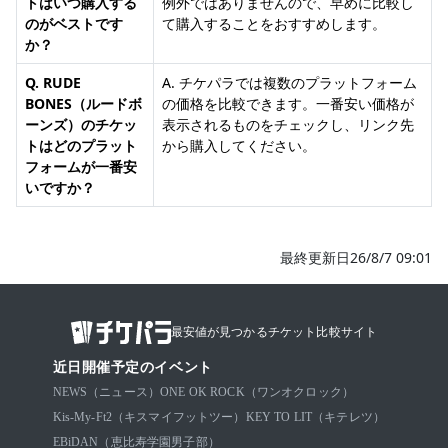
トはいつ購入する
例外ではありませんので、早めに比較し
のがベストです
て購入することをおすすめします。
か？
Q. RUDE
A. チケパラでは複数のプラットフォーム
BONES（ルードボ
の価格を比較できます。一番安い価格が
ーンズ）のチケッ
表示されるものをチェックし、リンク先
トはどのプラット
から購入してください。
フォームが一番安
いですか？
最終更新日26/8/7 09:01
最安値が見つかるチケット比較サイト
近日開催予定のイベント
NEWS（ニュース）
ONE OK ROCK（ワンオクロック）
Kis-My-Ft2（キスマイフットツー）
KEY TO LIT（キテレツ）
EBiDAN（恵比寿学園男子部）