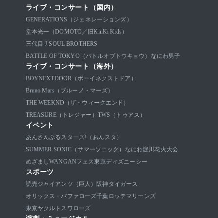
ライブ・コンサート（国内）
GENERATIONS（ジェネレーションズ）
堂本光一（DOMOTO／旧KinKi Kids）
三代目 J SOUL BROTHERS
BATTLE OF TOKYO（バトルオブトウキョウ）
なにわ男子
ライブ・コンサート（海外）
BOYNEXTDOOR（ボーイネクストドア）
Bruno Mars（ブルーノ・マーズ）
THE WEEKND（ザ・ウィークエンド）
TREASURE（トレジャー）
TWS（トゥアス）
イベント
あんさんぶるスターズ!（あんスタ）
SUMMER SONIC（サマーソニック）
なにわ淀川花火大会
めざましWANGANフェス
東京ディズニーシー
スポーツ
読売ジャイアンツ（巨人）
阪神タイガース
オリックス・バファローズ
千葉ロッテマリーンズ
東京ヤクルトスワローズ