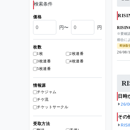
検索条件
RIS
価格
円〜
円
RISI
※要確
都合によ
即決取
枚数
26/08
1枚
2枚連番
3枚連番
4枚連番
5枚連番
R
情報源
チケジャム
日時
チケ流
26/
チケットサークル
その
受取方法
RIS