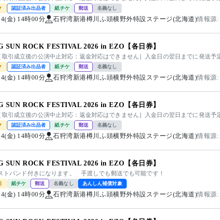
ク
認証済み出品者
紙チケ
郵送
名義なし
/14(金) 14時00分
石狩湾新港樽川ふ頭横野外特設ステージ(北海道)
情報源:
NG SUN ROCK FESTIVAL 2026 in EZO【各日券】
［取引成立後の公演中止対応：返金対応はできません］入金日の翌日までに発送予
ク
認証済み出品者
紙チケ
郵送
名義なし
/14(金) 14時00分
石狩湾新港樽川ふ頭横野外特設ステージ(北海道)
情報源:
NG SUN ROCK FESTIVAL 2026 in EZO【各日券】
［取引成立後の公演中止対応：返金対応はできません］入金日の翌日までに発送予
ク
認証済み出品者
紙チケ
郵送
名義なし
/14(金) 14時00分
石狩湾新港樽川ふ頭横野外特設ステージ(北海道)
情報源:
NG SUN ROCK FESTIVAL 2026 in EZO【各日券】
 リストバンド付きになります。 手渡しでも郵送でも可能です！
引
紙チケ
郵送
名義なし
あんしん補償対象
/14(金) 14時00分
石狩湾新港樽川ふ頭横野外特設ステージ(北海道)
情報源: