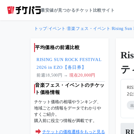
最安値が見つかるチケット比較サイト
トップ
/
イベント
/
音楽フェス・イベント
/
Rising 
平均価格の前週比較
Ri
RISING SUN ROCK FESTIVAL
テ
2026 in EZO【各日券】
前週18,500円 →
現在20,000円
音楽フェス・イベントのチケッ
RI
ト価格情報
2
チケット価格の相場やランキング、
出
地域ごとの情報をデータでわかりや
すくご紹介。
購入前に役立つ情報が満載です。
R
チケットの価格遷移をもっと見る