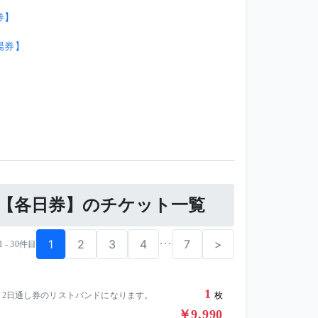
場券】
⼊場券】
 in EZO【各日券】のチケット一覧
1
2
3
4
7
>
･･･
1 - 30件目
1
、2日通し券のリストバンドになります。
枚
￥9,990