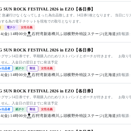
NG SUN ROCK FESTIVAL 2026 in EZO【各日券】
定 急遽行けなくなってしまった為出品致します。14日券1枚となります。 当日に
換する為の電子チケットを現地での取引となります。
引
電チケ
女性名義
/14(金) 14時00分
石狩湾新港樽川ふ頭横野外特設ステージ(北海道)
情報源:
NG SUN ROCK FESTIVAL 2026 in EZO【各日券】
ングサン14日券です。早期購入のためリストバンドとポーチが付きます。 お取り
ません。入金日の翌日までに発送予定
み出品者
紙チケ
郵送
女性名義
/14(金) 14時00分
石狩湾新港樽川ふ頭横野外特設ステージ(北海道)
情報源:
NG SUN ROCK FESTIVAL 2026 in EZO【各日券】
ングサン14日券です。早期購入のためリストバンドとポーチが付きます。 お取り
ません。入金日の翌日までに発送予定
み出品者
紙チケ
郵送
女性名義
/14(金) 14時00分
石狩湾新港樽川ふ頭横野外特設ステージ(北海道)
情報源: