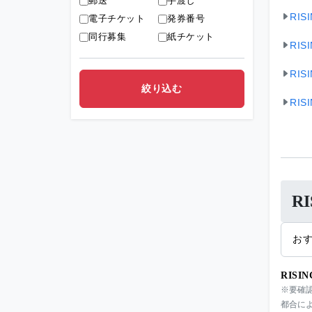
郵送
手渡し
RIS
電子チケット
発券番号
同行募集
紙チケット
RIS
RIS
RIS
R
お
RISI
※要確
都合によ