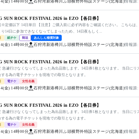
/14(金) 14時00分
石狩湾新港樽川ふ頭横野外特設ステージ(北海道)
情報源:
NG SUN ROCK FESTIVAL 2026 in EZO【各日券】
認※定価以下 14日単日 【注意】ご購入前に必ず内容をご確認ください。 こちらは
り14日に参加できなくなってしまったため、14日夜もしく...
引
紙チケ
郵送
あんしん補償対象
/14(金) 14時00分
石狩湾新港樽川ふ頭横野外特設ステージ(北海道)
情報源:
NG SUN ROCK FESTIVAL 2026 in EZO【各日券】
定 急遽行けなくなってしまった為出品致します。14日券1枚となります。 当日に
換する為の電子チケットを現地での取引となります。
引
電チケ
女性名義
/14(金) 14時00分
石狩湾新港樽川ふ頭横野外特設ステージ(北海道)
情報源:
NG SUN ROCK FESTIVAL 2026 in EZO【各日券】
定 急遽行けなくなってしまった為出品致します。14日券1枚となります。 当日に
換する為の電子チケットを現地での取引となります。
引
電チケ
女性名義
/14(金) 14時00分
石狩湾新港樽川ふ頭横野外特設ステージ(北海道)
情報源: