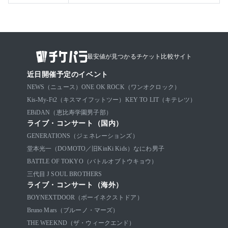
最安値が見つかるチケット比較サイト
近日開催予定のイベント
NEWS（ニュース）
ONE OK ROCK（ワンオクロック）
Kis-My-Ft2（キスマイフットツー）
KEY TO LIT（キテレツ）
EBiDAN（恵比寿学園男子部）
ライブ・コンサート（国内）
GENERATIONS（ジェネレーションズ）
堂本光一（DOMOTO／旧KinKi Kids）
なにわ男子
BATTLE OF TOKYO（バトルオブトウキョウ）
三代目 J SOUL BROTHERS
ライブ・コンサート（海外）
BOYNEXTDOOR（ボーイネクストドア）
Bruno Mars（ブルーノ・マーズ）
THE WEEKND（ザ・ウィークエンド）