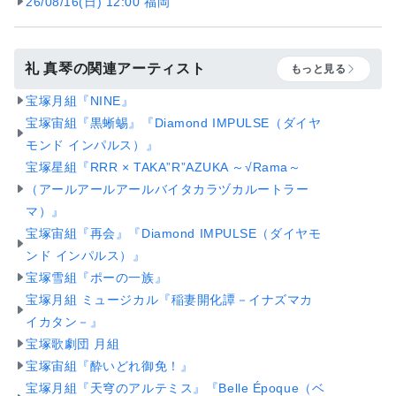
26/08/16(日) 12:00 福岡
礼 真琴の関連アーティスト
もっと見る
宝塚月組『NINE』
宝塚宙組『黒蜥蜴』『Diamond IMPULSE（ダイヤ
モンド インパルス）』
宝塚星組『RRR × TAKA”R”AZUKA ～√Rama～
（アールアールアールバイタカラヅカルートラー
マ）』
宝塚宙組『再会』『Diamond IMPULSE（ダイヤモ
ンド インパルス）』
宝塚雪組『ポーの一族』
宝塚月組 ミュージカル『稲妻開化譚－イナズマカ
イカタン－』
宝塚歌劇団 月組
宝塚宙組『酔いどれ御免！』
宝塚月組『天穹のアルテミス』『Belle Époque（ベ