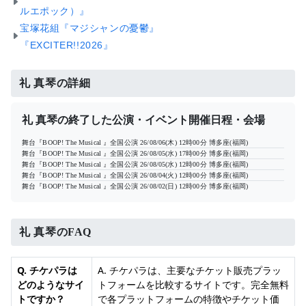
ルエポック）』
宝塚花組『マジシャンの憂鬱』
『EXCITER!!2026』
礼 真琴の詳細
礼 真琴の終了した公演・イベント開催日程・会場
舞台『BOOP! The Musical 』全国公演
26/08/06(木) 12時00分
博多座(福岡)
舞台『BOOP! The Musical 』全国公演
26/08/05(水) 17時00分
博多座(福岡)
舞台『BOOP! The Musical 』全国公演
26/08/05(水) 12時00分
博多座(福岡)
舞台『BOOP! The Musical 』全国公演
26/08/04(火) 12時00分
博多座(福岡)
舞台『BOOP! The Musical 』全国公演
26/08/02(日) 12時00分
博多座(福岡)
礼 真琴のFAQ
Q. チケパラは
A. チケパラは、主要なチケット販売プラッ
どのようなサイ
トフォームを比較するサイトです。完全無料
トですか？
で各プラットフォームの特徴やチケット価