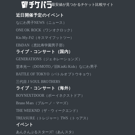
最安値が見つかるチケット比較サイト
近日開催予定のイベント
なにわ男子
NEWS（ニュース）
ONE OK ROCK（ワンオクロック）
Kis-My-Ft2（キスマイフットツー）
EBiDAN（恵比寿学園男子部）
ライブ・コンサート（国内）
GENERATIONS（ジェネレーションズ）
堂本光一（DOMOTO／旧KinKi Kids）
なにわ男子
BATTLE OF TOKYO（バトルオブトウキョウ）
三代目 J SOUL BROTHERS
ライブ・コンサート（海外）
BOYNEXTDOOR（ボーイネクストドア）
Bruno Mars（ブルーノ・マーズ）
THE WEEKND（ザ・ウィークエンド）
TREASURE（トレジャー）
TWS（トゥアス）
イベント
あんさんぶるスターズ!（あんスタ）