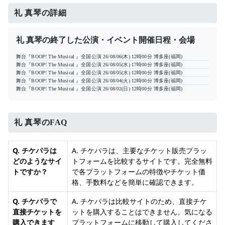
礼 真琴の詳細
礼 真琴の終了した公演・イベント開催日程・会場
舞台『BOOP! The Musical 』全国公演
26/08/06(木) 12時00分
博多座(福岡)
舞台『BOOP! The Musical 』全国公演
26/08/05(水) 17時00分
博多座(福岡)
舞台『BOOP! The Musical 』全国公演
26/08/05(水) 12時00分
博多座(福岡)
舞台『BOOP! The Musical 』全国公演
26/08/04(火) 12時00分
博多座(福岡)
舞台『BOOP! The Musical 』全国公演
26/08/02(日) 12時00分
博多座(福岡)
礼 真琴のFAQ
Q. チケパラは
A. チケパラは、主要なチケット販売プラッ
どのようなサイ
トフォームを比較するサイトです。完全無料
トですか？
で各プラットフォームの特徴やチケット価
格、手数料などを簡単に確認できます。
Q. チケパラで
A. チケパラは比較サイトのため、直接チケ
直接チケットを
ットを購入することはできません。気になる
購入できます
プラットフォームに移動して購入してくださ