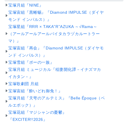
宝塚月組『NINE』
宝塚宙組『黒蜥蜴』『Diamond IMPULSE（ダイヤ
モンド インパルス）』
宝塚星組『RRR × TAKA”R”AZUKA ～√Rama～
（アールアールアールバイタカラヅカルートラー
マ）』
宝塚宙組『再会』『Diamond IMPULSE（ダイヤモ
ンド インパルス）』
宝塚雪組『ポーの一族』
宝塚月組 ミュージカル『稲妻開化譚－イナズマカ
イカタン－』
宝塚歌劇団 月組
宝塚宙組『酔いどれ御免！』
宝塚月組『天穹のアルテミス』『Belle Époque（ベ
ルエポック）』
宝塚花組『マジシャンの憂鬱』
『EXCITER!!2026』