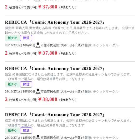
2
￥37,800
（1枚あたり）
枚連番 (バラ売り可)
REBECCA『Cosmic Autonomy Tour 2026-2027』
指定席 即購入可 男女通じる名義 2連番 ﾂｱｰ初日 発券番号または郵送いたします。 公演中止
以外いかなる場合も返金致しかねますのでご了承ください。
紙チケ
郵送
26/10/27(火) 18時00分
市原市民会館 大ホール(千葉)
情報源: チケットサークル
2
￥37,800
（1枚あたり）
枚連番 (バラ売り可)
REBECCA『Cosmic Autonomy Tour 2026-2027』
指定 発券開始になりましたら郵送します。公演中止以外の返金キャンセルできかねます。
二枚連番でご購入の、場合は発券番号お渡しになります
紙チケ
郵送
26/10/27(火) 18時00分
市原市民会館 大ホール(千葉)
情報源: チケットサークル
2
￥38,000
（1枚あたり）
枚連番 (バラ売り可)
REBECCA『Cosmic Autonomy Tour 2026-2027』
指定 発券開始になりましたら郵送します。公演中止以外の返金キャンセルできかねます。
二枚連番でご購入の、場合は発券番号お渡しになります
紙チケ
郵送
26/10/27(火) 18時00分
市原市民会館 大ホール(千葉)
情報源: チケットサークル