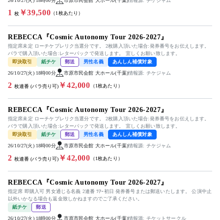
26/10/27(火) 18時00分
市原市民会館 大ホール(千葉)
情報源: チケジャム
1
￥39,500
（1枚あたり）
枚
REBECCA『Cosmic Autonomy Tour 2026-2027』
指定席未定 ローチケプレリク当選分です。 2枚購入頂いた場合:発券番号をお伝えします。
バラで購入頂いた場合:レターパックで発送します。 宜しくお願い致します。
即決取引
紙チケ
郵送
男性名義
あんしん補償対象
26/10/27(火) 18時00分
市原市民会館 大ホール(千葉)
情報源: チケジャム
2
￥42,000
（1枚あたり）
枚連番 (バラ売り可)
REBECCA『Cosmic Autonomy Tour 2026-2027』
指定席未定 ローチケプレリク当選分です。 2枚購入頂いた場合:発券番号をお伝えします。
バラで購入頂いた場合:レターパックで発送します。 宜しくお願い致します。
即決取引
紙チケ
郵送
男性名義
あんしん補償対象
26/10/27(火) 18時00分
市原市民会館 大ホール(千葉)
情報源: チケジャム
2
￥42,000
（1枚あたり）
枚連番 (バラ売り可)
REBECCA『Cosmic Autonomy Tour 2026-2027』
指定席 即購入可 男女通じる名義 2連番 ﾂｱｰ初日 発券番号または郵送いたします。 公演中止
以外いかなる場合も返金致しかねますのでご了承ください。
紙チケ
郵送
26/10/27(火) 18時00分
市原市民会館 大ホール(千葉)
情報源: チケットサークル