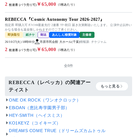
2
￥65,000
（1枚あたり）
枚連番 (バラ売り可)
REBECCA『Cosmic Autonomy Tour 2026-2027』
指定席 即購入可 ｵﾌｨｼｬﾙ最速先行 2連番 ﾂｱｰ初日 届き次第郵送いたします。 公演中止以外い
かなる場合も返金致しかねますのでご了承ください。
即決取引
紙チケ
郵送
あんしん補償対象
主催者
26/10/27(火) 18時00分
市原市民会館 大ホール(千葉)
情報源: チケジャム
2
￥65,000
（1枚あたり）
枚連番 (バラ売り可)
全8件
REBECCA（レベッカ）の関連アー
もっと見る
ティスト
ONE OK ROCK（ワンオクロック）
EBiDAN（恵比寿学園男子部）
HEY-SMITH（ヘイスミス）
KO1KEYZ（コイキーズ）
DREAMS COME TRUE（ドリームズカムトゥル