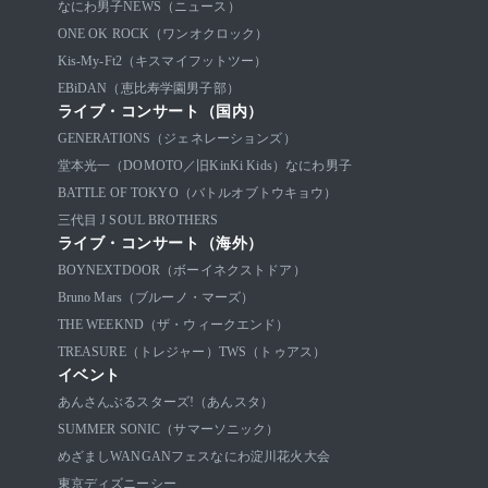
なにわ男子
NEWS（ニュース）
ONE OK ROCK（ワンオクロック）
Kis-My-Ft2（キスマイフットツー）
EBiDAN（恵比寿学園男子部）
ライブ・コンサート（国内）
GENERATIONS（ジェネレーションズ）
堂本光一（DOMOTO／旧KinKi Kids）
なにわ男子
BATTLE OF TOKYO（バトルオブトウキョウ）
三代目 J SOUL BROTHERS
ライブ・コンサート（海外）
BOYNEXTDOOR（ボーイネクストドア）
Bruno Mars（ブルーノ・マーズ）
THE WEEKND（ザ・ウィークエンド）
TREASURE（トレジャー）
TWS（トゥアス）
イベント
あんさんぶるスターズ!（あんスタ）
SUMMER SONIC（サマーソニック）
めざましWANGANフェス
なにわ淀川花火大会
東京ディズニーシー