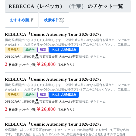
REBECCA（レベッカ）
（千葉）
のチケット一覧
おすすめ順
検索条件
REBECCA『Cosmic Autonomy Tour 2026-2027』
指定 発券開始になりましたら郵送します。 公演中止以外いかなる場合も返金キャンセルで
きかねます。 入場できるか心配なかたは安心補償プレミアムをご利用ください。 二枚連番
の場合は発券番号のお知らせ...
即決取引
紙チケ
郵送
あんしん補償対象
26/10/27(火) 18時00分
市原市民会館 大ホール(千葉)
情報源: チケジャム
2
￥26,000
（1枚あたり）
枚連番 (バラ売り可)
REBECCA『Cosmic Autonomy Tour 2026-2027』
指定 発券開始になりましたら郵送します。 公演中止以外いかなる場合も返金キャンセルで
きかねます。 入場できるか心配なかたは安心補償プレミアムをご利用ください。 二枚連番
の場合は発券番号のお知らせ...
即決取引
紙チケ
郵送
あんしん補償対象
26/10/27(火) 18時00分
市原市民会館 大ホール(千葉)
情報源: チケジャム
2
￥26,000
（1枚あたり）
枚連番 (バラ売り可)
REBECCA『Cosmic Autonomy Tour 2026-2027』
全席指定 詳しい座席位置はわかりません チケットの名義は男性でも女性でも可能な名義
です。 2枚購入頂けましたら10/13(火)10:00以降に発券番号をお伝え致しますのでご自身で