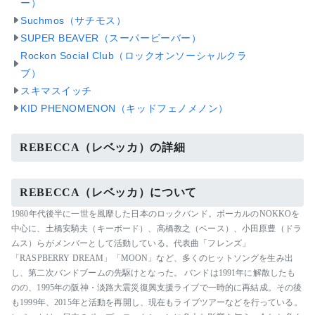
ー）
Suchmos（サチモス）
SUPER BEAVER（スーパービーバー）
Rockon Social Club（ロックオンソーシャルクラ
ブ）
スキマスイッチ
KID PHENOMENON（キッドフェノメノン）
REBECCA（レベッカ）の詳細
REBECCA（レベッカ）について
1980年代後半に一世を風靡した日本のロックバンド。ボーカルのNOKKOを
中心に、土橋安騎夫（キーボード）、高橋教之（ベース）、小田原豊（ドラ
ムス）らがメンバーとして活動している。代表曲「フレンズ」
「RASPBERRY DREAM」「MOON」など、多くのヒットソングを生み出
し、第二次バンドブームの先駆けとなった。 バンドは1991年に解散したも
のの、1995年の阪神・淡路大震災復興支援ライブで一時的に再結成。その後
も1999年、2015年と活動を再開し、現在もライブツアーなどを行っている。