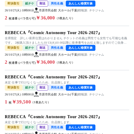
コンビニ(ロー...
即決取引
紙チケ
郵送
男性名義
あんしん補償対象
26/10/27(火) 18時00分
市原市民会館 大ホール(千葉)
情報源: チケジャム
2
￥36,000
（1枚あたり）
枚連番 (バラ売り可)
REBECCA『Cosmic Autonomy Tour 2026-2027』
全席指定 詳しい座席位置はわかりません チケットの名義は男性でも女性でも可能な名義
です。 2枚購入頂けましたら10/13(火)10:00以降に発券番号をお伝え致しますのでご自身で
コンビニ(ロー...
即決取引
紙チケ
郵送
男性名義
あんしん補償対象
26/10/27(火) 18時00分
市原市民会館 大ホール(千葉)
情報源: チケジャム
2
￥36,000
（1枚あたり）
枚連番 (バラ売り可)
REBECCA『Cosmic Autonomy Tour 2026-2027』
未定 仕事で行けなくなったため、出品致します。
即決取引
紙チケ
郵送
男性名義
あんしん補償対象
26/10/27(火) 18時00分
市原市民会館 大ホール(千葉)
情報源: チケジャム
1
￥39,500
（1枚あたり）
枚
REBECCA『Cosmic Autonomy Tour 2026-2027』
未定 仕事で行けなくなったため、出品致します。
即決取引
紙チケ
郵送
男性名義
あんしん補償対象