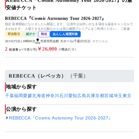
REBECCA『Cosmic Autonomy Tour 2026-2027』の最
安値チケット
REBECCA『Cosmic Autonomy Tour 2026-2027』
指定 発券開始になりましたら郵送します。 公演中止以外いかなる場合も返金キャンセルで
きかねます。 入場できるか心配なかたは安心補償プレミアムをご利用ください。 二枚連番
の場合は発券番号のお知らせ...
即決取引
紙チケ
郵送
あんしん補償対象
26/10/27(火) 18時00分
市原市民会館 大ホール(千葉)
情報源: チケジャム
2
￥26,000
（1枚あたり）
枚連番 (バラ売り可)
REBECCA（レベッカ）
（千葉）
地域から探す
千葉
福岡
愛媛
北海道
神奈川
石川
愛知
広島
兵庫
京都
宮城
埼玉
東京
公演から探す
REBECCA『Cosmic Autonomy Tour 2026-2027』