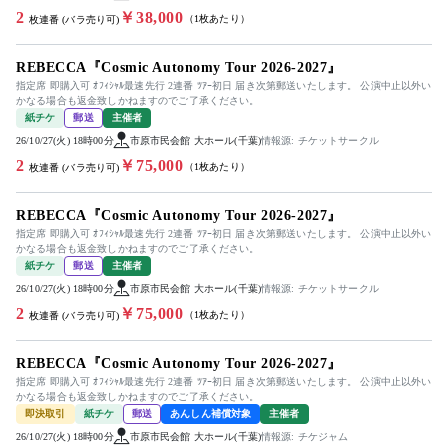
2
￥38,000
（1枚あたり）
枚連番 (バラ売り可)
REBECCA『Cosmic Autonomy Tour 2026-2027』
指定席 即購入可 ｵﾌｨｼｬﾙ最速先行 2連番 ﾂｱｰ初日 届き次第郵送いたします。 公演中止以外い
かなる場合も返金致しかねますのでご了承ください。
紙チケ
郵送
主催者
26/10/27(火) 18時00分
市原市民会館 大ホール(千葉)
情報源: チケットサークル
2
￥75,000
（1枚あたり）
枚連番 (バラ売り可)
REBECCA『Cosmic Autonomy Tour 2026-2027』
指定席 即購入可 ｵﾌｨｼｬﾙ最速先行 2連番 ﾂｱｰ初日 届き次第郵送いたします。 公演中止以外い
かなる場合も返金致しかねますのでご了承ください。
紙チケ
郵送
主催者
26/10/27(火) 18時00分
市原市民会館 大ホール(千葉)
情報源: チケットサークル
2
￥75,000
（1枚あたり）
枚連番 (バラ売り可)
REBECCA『Cosmic Autonomy Tour 2026-2027』
指定席 即購入可 ｵﾌｨｼｬﾙ最速先行 2連番 ﾂｱｰ初日 届き次第郵送いたします。 公演中止以外い
かなる場合も返金致しかねますのでご了承ください。
即決取引
紙チケ
郵送
あんしん補償対象
主催者
26/10/27(火) 18時00分
市原市民会館 大ホール(千葉)
情報源: チケジャム