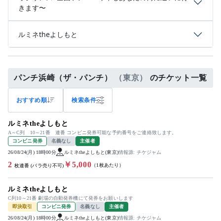
きます〜
ルミネtheよしもと
パンチ浜崎（ザ・パンチ）
（東京）
のチケット一覧
おすすめ順
検索条件
ルミネtheよしもと
A～C列 10～21番 連番 コンビニ発券可能な予約番号をご連絡致します。
コンビニ発券
名義なし
主催者
26/08/24(月) 18時00分
ルミネtheよしもと(東京)
情報源: チケジャム
2
￥5,000
（1枚あたり）
枚連番 (バラ売り不可)
ルミネtheよしもと
C列10～21番 劇場の自動発券機にて発券をお願いします
即決取引
コンビニ発券
名義なし
主催者
26/08/24(月) 18時00分
ルミネtheよしもと(東京)
情報源: チケジャム