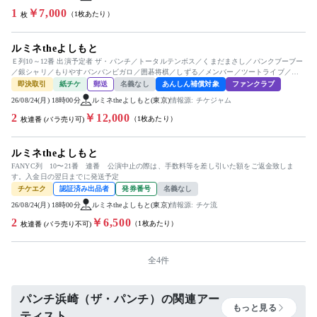
1
￥7,000
（1枚あたり）
枚
ルミネtheよしもと
Ｅ列10～12番 出演予定者 ザ・パンチ／トータルテンボス／くまだまさし／パンクブーブー
／銀シャリ／もりやすバンバンビガロ／囲碁将棋／しずる／メンバー／ツートライブ／す
ゑひろがりず／ネルソンズ／...
即決取引
紙チケ
郵送
名義なし
あんしん補償対象
ファンクラブ
26/08/24(月) 18時00分
ルミネtheよしもと(東京)
情報源: チケジャム
2
￥12,000
（1枚あたり）
枚連番 (バラ売り可)
ルミネtheよしもと
FANYC列 10〜21番 連番 公演中止の際は、手数料等を差し引いた額をご返金致しま
す。入金日の翌日までに発送予定
チケエク
認証済み出品者
発券番号
名義なし
26/08/24(月) 18時00分
ルミネtheよしもと(東京)
情報源: チケ流
2
￥6,500
（1枚あたり）
枚連番 (バラ売り不可)
全4件
パンチ浜崎（ザ・パンチ）の関連アー
もっと見る
ティスト