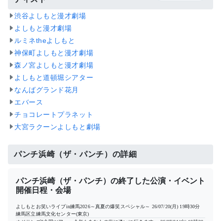
渋谷よしもと漫才劇場
よしもと漫才劇場
ルミネtheよしもと
神保町よしもと漫才劇場
森ノ宮よしもと漫才劇場
よしもと道頓堀シアター
なんばグランド花月
エバース
チョコレートプラネット
大宮ラクーンよしもと劇場
パンチ浜崎（ザ・パンチ）の詳細
パンチ浜崎（ザ・パンチ）の終了した公演・イベント
開催日程・会場
よしもとお笑いライブin練馬2026～真夏の爆笑スペシャル～
26/07/20(月) 19時30分
練馬区立練馬文化センター(東京)