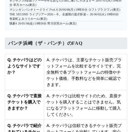
オジサンズ8全国ツアー〜今年もあなたの街に逢いに行きます〜
26/07/01(水) 19時30
分
草月ホール(東京)
マシンガンパンチトークライブvol.6
26/06/08(月) 19時30分
ロフトプラスワン(東京)
THE SECOND ライブツアー2026～今、全盛期の漫才師達～
26/06/02(火) 19時00分
有楽町よみうりホール(東京)
喋豪4
26/05/08(金) 19時30分
野方区民ホール(東京)
パンチ浜崎（ザ・パンチ）のFAQ
Q. チケパラはどの
A. チケパラは、主要なチケット販売プラ
ようなサイトです
ットフォームを比較するサイトです。完
か？
全無料で各プラットフォームの特徴やチ
ケット価格、手数料などを簡単に確認で
きます。
Q. チケパラで直接
A. チケパラは比較サイトのため、直接チ
チケットを購入で
ケットを購入することはできません。気
きますか？
になるプラットフォームに移動して購入
してください。
Q. チケパラで紹介
A. チケパラは信頼できるチケット販売プ
されているチケッ
ラットフォームを比較しています。安心