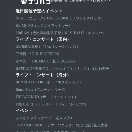
最安値が見つかるチケット比較サイト
近日開催予定のイベント
NEWS（ニュース）
ONE OK ROCK（ワンオクロック）
Kis-My-Ft2（キスマイフットツー）
EBiDAN（恵比寿学園男子部）
KEY TO LIT（キテレツ）
ライブ・コンサート（国内）
GENERATIONS（ジェネレーションズ）
三代目 J SOUL BROTHERS
堂本光一（DOMOTO／旧KinKi Kids）
BATTLE OF TOKYO（バトルオブトウキョウ）
なにわ男子
ライブ・コンサート（海外）
BOYNEXTDOOR（ボーイネクストドア）
Bruno Mars（ブルーノ・マーズ）
THE WEEKND（ザ・ウィークエンド）
TREASURE（トレジャー）
TWS（トゥアス）
イベント
あんさんぶるスターズ!（あんスタ）
SUMMER SONIC（サマーソニック）
なにわ淀川花火大会