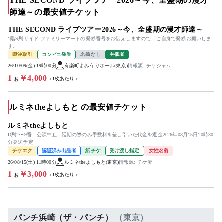
THE SECOND ライブツアー2026～今、全盛期の漫才
師達～の最安値チケット
THE SECOND ライブツアー2026～今、全盛期の漫才師達～
1階S列サイド ファミリーマートの発券番号をお伝えしますので、ご自身で発券お願いしま
す。
即決取引
コンビニ発券
名義なし
主催者
26/10/09(金) 19時00分
有楽町よみうりホール(東京)
情報源: チケジャム
1
￥4,000
（1枚あたり）
枚
ルミネtheよしもと の最安値チケット
ルミネtheよしもと
D列2〜9番 公演中止、延期の際のみ手数料を差し引いた代金を返金2026年08月15日10時30
分発送予定
チケエク
認証済み出品者
紙チケ
受け渡し指定
女性名義
26/08/15(土) 11時00分
ルミネtheよしもと(東京)
情報源: チケ流
1
￥3,000
（1枚あたり）
枚
パンチ浜崎（ザ・パンチ）
（東京）