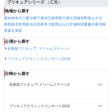
プリキュアシリーズ
（広島）
地域から探す
愛知
神奈川
三重
京都
千葉
埼玉
静岡
香川
東京
茨城
長野
富山
大分
鳥取
栃木
群馬
新潟
広島
岐阜
大阪
岡山
山口
宮城
秋田
愛媛
兵庫
宮崎
青森
北海道
公演から探す
名探偵プリキュア! ドリームステージ♪
プリキュアクラシックコンサート2026
日時から探す
名探偵プリキュア! ドリームステージ♪
プリキュアクラシックコンサート2026