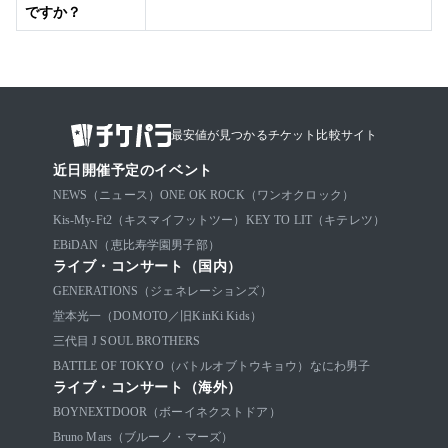
ですか？
最安値が見つかるチケット比較サイト
近日開催予定のイベント
NEWS（ニュース）
ONE OK ROCK（ワンオクロック）
Kis-My-Ft2（キスマイフットツー）
KEY TO LIT（キテレツ）
EBiDAN（恵比寿学園男子部）
ライブ・コンサート（国内）
GENERATIONS（ジェネレーションズ）
堂本光一（DOMOTO／旧KinKi Kids）
三代目 J SOUL BROTHERS
BATTLE OF TOKYO（バトルオブトウキョウ）
なにわ男子
ライブ・コンサート（海外）
BOYNEXTDOOR（ボーイネクストドア）
Bruno Mars（ブルーノ・マーズ）