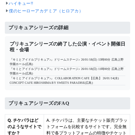
ハイキュー!!
僕のヒーローアカデミア（ヒロアカ）
プリキュアシリーズの詳細
プリキュアシリーズの終了した公演・イベント開催日
程・会場
『キミとアイドルプリキュア♪』ドリームステージ♪
26/01/18(日) 15時00分
広島上野
学園ホール(広島)
『キミとアイドルプリキュア♪』ドリームステージ♪
26/01/18(日) 11時00分
広島上野
学園ホール(広島)
『キミとアイドルプリキュア♪』 COLLABORATION CAFE【広島】
26/01/14(水)
CONCEPT CAFE HIROSHIMA BY SWEETS PARADISE(広島)
プリキュアシリーズのFAQ
Q. チケパラはど
A. チケパラは、主要なチケット販売プラッ
のようなサイトで
トフォームを比較するサイトです。完全無
すか？
料で各プラットフォームの特徴やチケット