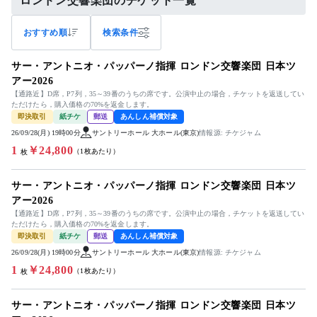
ロンドン交響楽団のチケット一覧
おすすめ順
検索条件
サー・アントニオ・パッパーノ指揮 ロンドン交響楽団 日本ツ
アー2026
【通路近】D席，P7列，35～39番のうちの席です。公演中止の場合，チケットを返送してい
ただけたら，購入価格の70%を返金します。
即決取引
紙チケ
郵送
あんしん補償対象
26/09/28(月) 19時00分
サントリーホール 大ホール(東京)
情報源: チケジャム
1
￥24,800
（1枚あたり）
枚
サー・アントニオ・パッパーノ指揮 ロンドン交響楽団 日本ツ
アー2026
【通路近】D席，P7列，35～39番のうちの席です。公演中止の場合，チケットを返送してい
ただけたら，購入価格の70%を返金します。
即決取引
紙チケ
郵送
あんしん補償対象
26/09/28(月) 19時00分
サントリーホール 大ホール(東京)
情報源: チケジャム
1
￥24,800
（1枚あたり）
枚
サー・アントニオ・パッパーノ指揮 ロンドン交響楽団 日本ツ