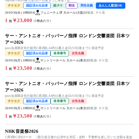
3階A席13列25番入金日の7日後までに発送予定
チケエク
認証済み出品者
紙チケ
郵送
男性名義
あんしん配送OK
26/09/30(水) 19時00分
フェニーチェ堺 大ホール(大阪)
情報源: チケ流
1
￥23,000
（1枚あたり）
枚
サー・アントニオ・パッパーノ指揮 ロンドン交響楽団 日本ツ
アー2026
poco会員限定先行販売C席2階LA4列15番入金日の3日後までに発送予定
チケエク
認証済み出品者
発券番号
女性名義
26/09/28(月) 19時00分
サントリーホール 大ホール(東京)
情報源: チケ流
1
￥23,500
（1枚あたり）
枚
サー・アントニオ・パッパーノ指揮 ロンドン交響楽団 日本ツ
アー2026
poco会員限定先行販売C席2階LA4列15番入金日の3日後までに発送予定
チケエク
認証済み出品者
発券番号
女性名義
26/09/28(月) 19時00分
サントリーホール 大ホール(東京)
情報源: チケ流
1
￥23,500
（1枚あたり）
枚
NHK音楽祭2026
C席3階C5列21〜31 ［取引成立後の公演中止対応：送料・手数料を差し引いた全額を返金