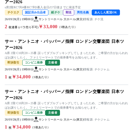
アー2026
s席2階RC7列4番RC7列5番入金日の7日後までに発送予定
チケエク
認証済み出品者
紙チケ
郵送
男性名義
あんしん配送OK
26/09/28(月) 19時00分
サントリーホール 大ホール(東京)
情報源: チケ流
2
￥33,000
（1枚あたり）
枚連番 (バラ売り不可)
サー・アントニオ・パッパーノ指揮 ロンドン交響楽団 日本ツ
アー2026
A席 2階 C10列20～25番 誤ってダブルブッキングしてしまったため、ご希望の方がおられれ
ばお譲りしたく。 ファミリーマートでの発券番号をお知らせします。
即決取引
コンビニ発券
主催者
26/09/28(月) 19時00分
サントリーホール 大ホール(東京)
情報源: チケジャム
1
￥34,000
（1枚あたり）
枚
サー・アントニオ・パッパーノ指揮 ロンドン交響楽団 日本ツ
アー2026
A席 2階 C10列20～25番 誤ってダブルブッキングしてしまったため、ご希望の方がおられれ
ばお譲りしたく。 ファミリーマートでの発券番号をお知らせします。
即決取引
コンビニ発券
主催者
26/09/28(月) 19時00分
サントリーホール 大ホール(東京)
情報源: チケジャム
1
￥34,000
（1枚あたり）
枚