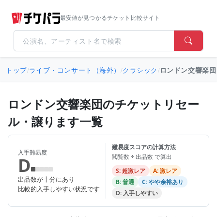
最安値が見つかるチケット比較サイト
トップ
/
ライブ・コンサート（海外）
/
クラシック
/
ロンドン交響楽団
ロンドン交響楽団のチケットリセー
ル・譲ります一覧
難易度スコアの計算方法
入手難易度
閲覧数 ÷ 出品数 で算出
D
S: 超激レア
A: 激レア
出品数が十分にあり
B: 普通
C: やや余裕あり
比較的入手しやすい状況です
D: 入手しやすい