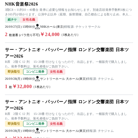
NHK音楽祭2026
3階C8～11列10～40番台 発券に必要な情報をお知らせします。別途店頭発券手数料1枚につ
き165円が掛かります。公演中止以外（延期、振替開催、自己都合による取り止め、本人確
認に伴う入場拒否等...
紙チケ
女性名義
26/09/27(日) 15時00分
NHKホール(東京)
情報源: チケットサークル
2
￥24,000
（1枚あたり）
枚連番 (バラ売り不可)
サー・アントニオ・パッパーノ指揮 ロンドン交響楽団 日本ツ
アー2026
B席 2階 C 12 列 15~20番 行けなくなったので、出品します。一般販売で購入しまし
た。発券手数料は、落札者様がご負担下さい。
即決取引
コンビニ発券
女性名義
26/09/28(月) 19時00分
サントリーホール 大ホール(東京)
情報源: チケジャム
1
￥32,000
（1枚あたり）
枚
サー・アントニオ・パッパーノ指揮 ロンドン交響楽団 日本ツ
アー2026
B席 2階 C 12 列 15~20番 行けなくなったので、出品します。一般販売で購入しまし
た。発券手数料は、落札者様がご負担下さい。
即決取引
コンビニ発券
女性名義
26/09/28(月) 19時00分
サントリーホール 大ホール(東京)
情報源: チケジャム