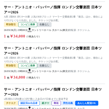
サー・アントニオ・パッパーノ指揮 ロンドン交響楽団 日本ツ
アー2026
A席 2階RB 3列 8〜16番 人気のRBブロック マーラー交響曲第2番『復活』ほか。都合によ
り行けなくなり出品しました。チケットぴあ分配。
即決取引
コンビニ発券
名義なし
26/09/28(月) 19時00分
サントリーホール 大ホール(東京)
情報源: チケジャム
1
￥34,000
（1枚あたり）
枚
サー・アントニオ・パッパーノ指揮 ロンドン交響楽団 日本ツ
アー2026
A席 2階RB 3列 8〜16番 人気のRBブロック マーラー交響曲第2番『復活』ほか。都合によ
り行けなくなり出品しました。チケットぴあ分配。
即決取引
コンビニ発券
名義なし
26/09/28(月) 19時00分
サントリーホール 大ホール(東京)
情報源: チケジャム
1
￥34,000
（1枚あたり）
枚
サー・アントニオ・パッパーノ指揮 ロンドン交響楽団 日本ツ
アー2026
s席2階LC5列6番LC5列7番に入金日の7日後までに発送予定
チケエク
認証済み出品者
紙チケ
郵送
男性名義
あんしん配送OK
26/09/28(月) 19時00分
サントリーホール 大ホール(東京)
情報源: チケ流