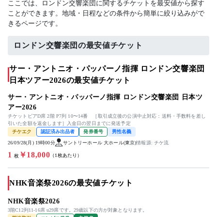
ここでは、ロンドン交響楽団に関するチケットを最安値から探す
ことができます。地域・日程などの条件から簡単に絞り込みがで
きるページです。
ロンドン交響楽団の最安値チケット
サー・アントニオ・パッパーノ指揮 ロンドン交響楽団
日本ツアー2026の最安値チケット
サー・アントニオ・パッパーノ指揮 ロンドン交響楽団 日本ツ
アー2026
チケットピアD席 2階 P7列 10〜14番 ［取引成立後の公演中止対応：送料・手数料を差し
引いた全額を返金します］入金日の翌日までに発送予定
チケエク
認証済み出品者
発券番号
男性名義
26/09/28(月) 19時00分
サントリーホール 大ホール(東京)
情報源: チケ流
1
￥18,000
（1枚あたり）
枚
NHK音楽祭2026の最安値チケット
NHK音楽祭2026
3階C12列11-16席 u29席です。29歳以下の方が対象となります。