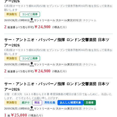
アー2026
C席2階オーケストラ横RA1列の2枚 セブンイレブンで発券手数料165円/枚を支払って発券お
願いします
即決取引
コンビニ発券
26/09/28(月) 19時00分
サントリーホール 大ホール(東京)
情報源: チケジャム
2
￥24,900
（1枚あたり）
枚連番 (バラ売り不可)
サー・アントニオ・パッパーノ指揮 ロンドン交響楽団 日本ツ
アー2026
C席2階オーケストラ横RA1列の2枚 セブンイレブンで発券手数料165円/枚を支払って発券お
願いします
即決取引
コンビニ発券
26/09/28(月) 19時00分
サントリーホール 大ホール(東京)
情報源: チケジャム
2
￥24,900
（1枚あたり）
枚連番 (バラ売り不可)
サー・アントニオ・パッパーノ指揮 ロンドン交響楽団 日本ツ
アー2026
２階 C席３列 LA１０番から２０番 希望演奏曲の曜日が違う日であっために、 出品いた
します。 どうぞよろしくお願い申し上げます。
即決取引
紙チケ
郵送
男性名義
あんしん補償対象
主催者
26/09/28(月) 19時00分
サントリーホール 大ホール(東京)
情報源: チケジャム
1
￥25,000
（1枚あたり）
枚