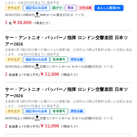
します］入金日の3日後までに発送予定
チケエク
認証済み出品者
紙チケ
郵送
女性名義
あんしん配送OK
26/09/27(日) 15時00分
NHKホール(東京)
情報源: チケ流
1
￥30,000
（1枚あたり）
枚
サー・アントニオ・パッパーノ指揮 ロンドン交響楽団 日本ツ
アー2026
主催者S席 1階23列25番〜32番のうちの連番2枚 公演中止の際は手数料を除いた全額を返金
します。入金日の7日後までに発送予定
チケエク
認証済み出品者
発券番号
男性名義
26/09/26(土) 16時00分
京都コンサートホール 大ホール(京都)
情報源: チケ流
2
￥32,000
（1枚あたり）
枚連番 (バラ売り不可)
サー・アントニオ・パッパーノ指揮 ロンドン交響楽団 日本ツ
アー2026
主催者S席 1階23列25番〜32番のうちの連番2枚 公演中止の際は手数料を除いた全額を返金
します。入金日の7日後までに発送予定
チケエク
認証済み出品者
発券番号
男性名義
26/09/26(土) 16時00分
京都コンサートホール 大ホール(京都)
情報源: チケ流
2
￥32,000
（1枚あたり）
枚連番 (バラ売り不可)