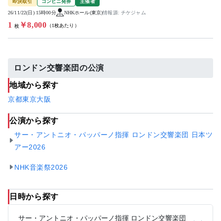
即決取引
コンビニ発券
主催者
26/11/22(日) 15時00分
NHKホール(東京)
情報源: チケジャム
1
￥8,000
（1枚あたり）
枚
ロンドン交響楽団の公演
地域から探す
京都
東京
大阪
公演から探す
サー・アントニオ・パッパーノ指揮 ロンドン交響楽団 日本ツ
アー2026
NHK音楽祭2026
日時から探す
サー・アントニオ・パッパーノ指揮 ロンドン交響楽団