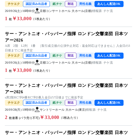
チケエク
認証済み出品者
紙チケ
郵送
男性名義
あんしん配送OK
26/09/26(土) 16時00分
京都コンサートホール 大ホール(京都)
情報源: チケ流
1
￥33,000
（1枚あたり）
枚
サー・アントニオ・パッパーノ指揮 ロンドン交響楽団 日本ツ
アー2026
A席 2階 L2列 1番 ［取引成立後の公演中止対応：返金対応はできません］入金日の3
日後までに発送予定
チケエク
認証済み出品者
紙チケ
郵送
男性名義
あんしん配送OK
26/09/26(土) 16時00分
京都コンサートホール 大ホール(京都)
情報源: チケ流
1
￥33,000
（1枚あたり）
枚
サー・アントニオ・パッパーノ指揮 ロンドン交響楽団 日本ツ
アー2026
s席2階RC7列4番RC7列5番入金日の7日後までに発送予定
チケエク
認証済み出品者
紙チケ
郵送
男性名義
あんしん配送OK
26/09/28(月) 19時00分
サントリーホール 大ホール(東京)
情報源: チケ流
2
￥33,000
（1枚あたり）
枚連番 (バラ売り不可)
サー・アントニオ・パッパーノ指揮 ロンドン交響楽団 日本ツ