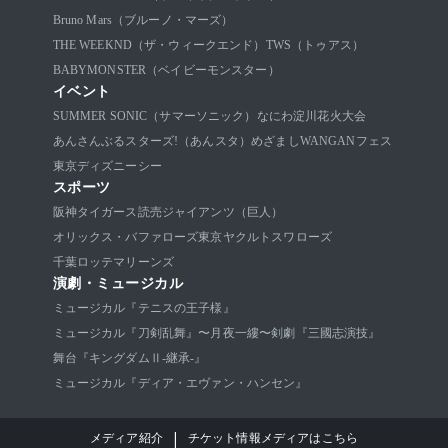
Bruno Mars（ブルーノ・マーズ）
THE WEEKND（ザ・ウィークエンド）
TWS（トゥアス）
BABYMONSTER（ベイビーモンスター）
イベント
SUMMER SONIC（サマーソニック）
なにわ淀川花火大会
あんさんぶるスターズ!（あんスタ）
めざましWANGANフェス
東京ディズニーシー
スポーツ
阪神タイガース
読売ジャイアンツ（巨人）
オリックス・バファローズ
東京ヤクルトスワローズ
千葉ロッテマリーンズ
演劇・ミュージカル
ミュージカル『テニスの王子様』
ミュージカル『刀剣乱舞』〜月夜一縷〜
剣劇『三國志演技』
舞台『キングダムⅡ-継承-』
ミュージカル『ディア・エヴァン・ハンセン』
|
メディア紹介
チケット情報メディアはこちら