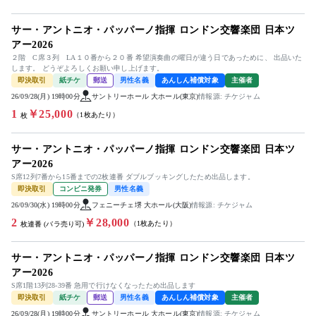
サー・アントニオ・パッパーノ指揮 ロンドン交響楽団 日本ツ
アー2026
２階 C席３列 LA１０番から２０番 希望演奏曲の曜日が違う日であっために、 出品いた
します。 どうぞよろしくお願い申し上げます。
即決取引
紙チケ
郵送
男性名義
あんしん補償対象
主催者
26/09/28(月) 19時00分
サントリーホール 大ホール(東京)
情報源: チケジャム
1
￥25,000
（1枚あたり）
枚
サー・アントニオ・パッパーノ指揮 ロンドン交響楽団 日本ツ
アー2026
S席12列7番から15番までの2枚連番 ダブルブッキングしたため出品します。
即決取引
コンビニ発券
男性名義
26/09/30(水) 19時00分
フェニーチェ堺 大ホール(大阪)
情報源: チケジャム
2
￥28,000
（1枚あたり）
枚連番 (バラ売り可)
サー・アントニオ・パッパーノ指揮 ロンドン交響楽団 日本ツ
アー2026
S席1階13列28-39番 急用で行けなくなったため出品します
即決取引
紙チケ
郵送
男性名義
あんしん補償対象
主催者
26/09/28(月) 19時00分
サントリーホール 大ホール(東京)
情報源: チケジャム