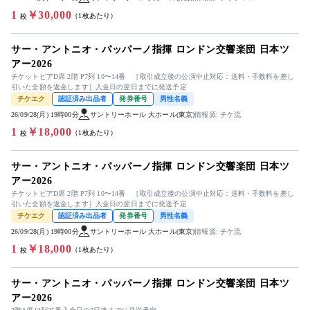
1
￥30,000
（1枚あたり）
枚
サー・アントニオ・パッパーノ指揮 ロンドン交響楽団 日本ツ
アー2026
チケットピアD席 2階 P7列 10〜14番 ［取引成立後の公演中止対応：送料・手数料を差し
引いた全額を返金します］入金日の翌日までに発送予定
チケエク
認証済み出品者
発券番号
男性名義
26/09/28(月) 19時00分
サントリーホール 大ホール(東京)
情報源: チケ流
1
￥18,000
（1枚あたり）
枚
サー・アントニオ・パッパーノ指揮 ロンドン交響楽団 日本ツ
アー2026
チケットピアD席 2階 P7列 10〜14番 ［取引成立後の公演中止対応：送料・手数料を差し
引いた全額を返金します］入金日の翌日までに発送予定
チケエク
認証済み出品者
発券番号
男性名義
26/09/28(月) 19時00分
サントリーホール 大ホール(東京)
情報源: チケ流
1
￥18,000
（1枚あたり）
枚
サー・アントニオ・パッパーノ指揮 ロンドン交響楽団 日本ツ
アー2026