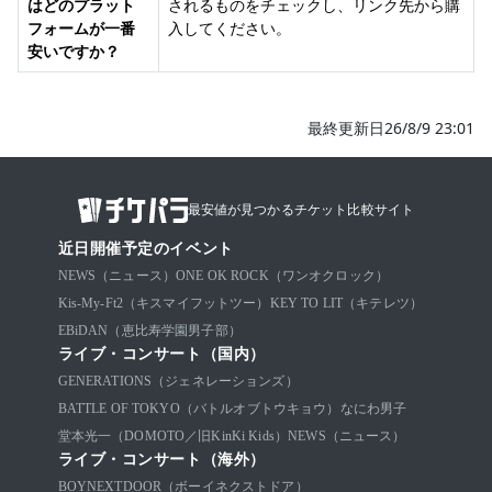
はどのプラット
されるものをチェックし、リンク先から購
フォームが一番
入してください。
安いですか？
最終更新日26/8/9 23:01
最安値が見つかるチケット比較サイト
近日開催予定のイベント
NEWS（ニュース）
ONE OK ROCK（ワンオクロック）
Kis-My-Ft2（キスマイフットツー）
KEY TO LIT（キテレツ）
EBiDAN（恵比寿学園男子部）
ライブ・コンサート（国内）
GENERATIONS（ジェネレーションズ）
BATTLE OF TOKYO（バトルオブトウキョウ）
なにわ男子
堂本光一（DOMOTO／旧KinKi Kids）
NEWS（ニュース）
ライブ・コンサート（海外）
BOYNEXTDOOR（ボーイネクストドア）