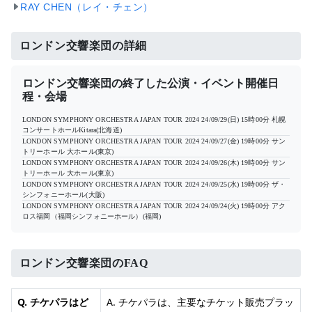
RAY CHEN（レイ・チェン）
ロンドン交響楽団の詳細
ロンドン交響楽団の終了した公演・イベント開催日
程・会場
LONDON SYMPHONY ORCHESTRA JAPAN TOUR 2024
24/09/29(日) 15時00分
札幌
コンサートホールKitara(北海道)
LONDON SYMPHONY ORCHESTRA JAPAN TOUR 2024
24/09/27(金) 19時00分
サン
トリーホール 大ホール(東京)
LONDON SYMPHONY ORCHESTRA JAPAN TOUR 2024
24/09/26(木) 19時00分
サン
トリーホール 大ホール(東京)
LONDON SYMPHONY ORCHESTRA JAPAN TOUR 2024
24/09/25(水) 19時00分
ザ・
シンフォニーホール(大阪)
LONDON SYMPHONY ORCHESTRA JAPAN TOUR 2024
24/09/24(火) 19時00分
アク
ロス福岡（福岡シンフォニーホール）(福岡)
ロンドン交響楽団のFAQ
Q. チケパラはど
A. チケパラは、主要なチケット販売プラッ