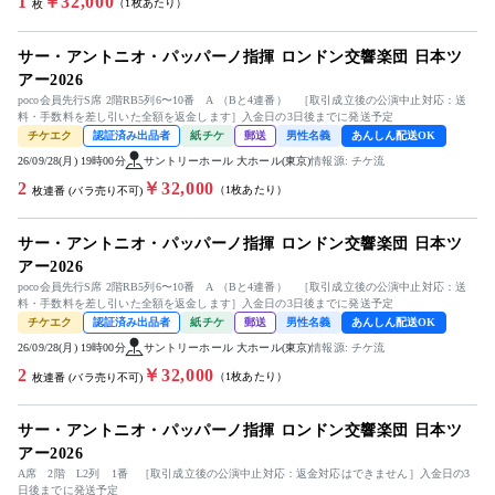
1
￥32,000
（1枚あたり）
枚
サー・アントニオ・パッパーノ指揮 ロンドン交響楽団 日本ツ
アー2026
poco会員先行S席 2階RB5列6〜10番 A （Bと4連番） ［取引成立後の公演中止対応：送
料・手数料を差し引いた全額を返金します］入金日の3日後までに発送予定
チケエク
認証済み出品者
紙チケ
郵送
男性名義
あんしん配送OK
26/09/28(月) 19時00分
サントリーホール 大ホール(東京)
情報源: チケ流
2
￥32,000
（1枚あたり）
枚連番 (バラ売り不可)
サー・アントニオ・パッパーノ指揮 ロンドン交響楽団 日本ツ
アー2026
poco会員先行S席 2階RB5列6〜10番 A （Bと4連番） ［取引成立後の公演中止対応：送
料・手数料を差し引いた全額を返金します］入金日の3日後までに発送予定
チケエク
認証済み出品者
紙チケ
郵送
男性名義
あんしん配送OK
26/09/28(月) 19時00分
サントリーホール 大ホール(東京)
情報源: チケ流
2
￥32,000
（1枚あたり）
枚連番 (バラ売り不可)
サー・アントニオ・パッパーノ指揮 ロンドン交響楽団 日本ツ
アー2026
A席 2階 L2列 1番 ［取引成立後の公演中止対応：返金対応はできません］入金日の3
日後までに発送予定