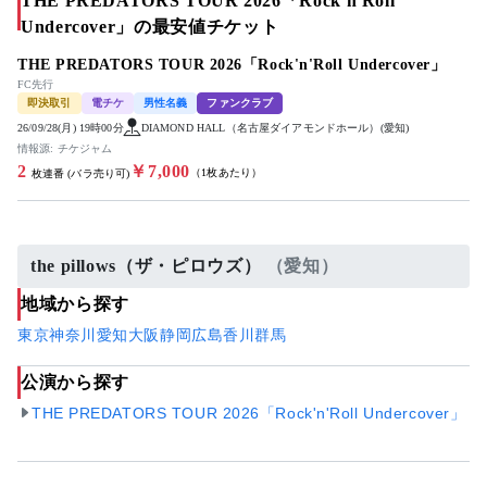
THE PREDATORS TOUR 2026「Rock'n'Roll
Undercover」の最安値チケット
THE PREDATORS TOUR 2026「Rock'n'Roll Undercover」
FC先行
即決取引
電チケ
男性名義
ファンクラブ
26/09/28(月) 19時00分
DIAMOND HALL（名古屋ダイアモンドホール）(愛知)
情報源: チケジャム
2
￥7,000
（1枚あたり）
枚連番 (バラ売り可)
the pillows（ザ・ピロウズ）
（愛知）
地域から探す
東京
神奈川
愛知
大阪
静岡
広島
香川
群馬
公演から探す
THE PREDATORS TOUR 2026「Rock'n'Roll Undercover」