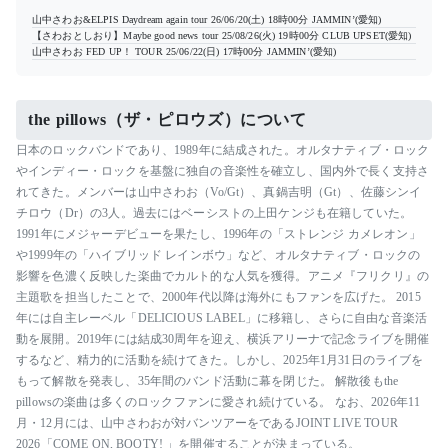
山中さわお&ELPIS Daydream again tour
26/06/20(土) 18時00分
JAMMIN’(愛知)
【さわおとしおり】Maybe good news tour
25/08/26(火) 19時00分
CLUB UPSET(愛知)
山中さわお FED UP！ TOUR
25/06/22(日) 17時00分
JAMMIN’(愛知)
the pillows（ザ・ピロウズ）について
日本のロックバンドであり、1989年に結成された。オルタナティブ・ロック
やインディー・ロックを基盤に独自の音楽性を確立し、国内外で長く支持さ
れてきた。メンバーは山中さわお（Vo/Gt）、真鍋吉明（Gt）、佐藤シンイ
チロウ（Dr）の3人。過去にはベーシストの上田ケンジも在籍していた。
1991年にメジャーデビューを果たし、1996年の「ストレンジ カメレオン」
や1999年の「ハイブリッド レインボウ」など、オルタナティブ・ロックの
影響を色濃く反映した楽曲でカルト的な人気を獲得。アニメ『フリクリ』の
主題歌を担当したことで、2000年代以降は海外にもファンを広げた。 2015
年には自主レーベル「DELICIOUS LABEL」に移籍し、さらに自由な音楽活
動を展開。2019年には結成30周年を迎え、横浜アリーナで記念ライブを開催
するなど、精力的に活動を続けてきた。しかし、2025年1月31日のライブを
もって解散を発表し、35年間のバンド活動に幕を閉じた。 解散後もthe
pillowsの楽曲は多くのロックファンに愛され続けている。 なお、2026年11
月・12月には、山中さわおが対バンツアーをであるJOINT LIVE TOUR
2026「COME ON, BOOTY! 」を開催することが決まっている。