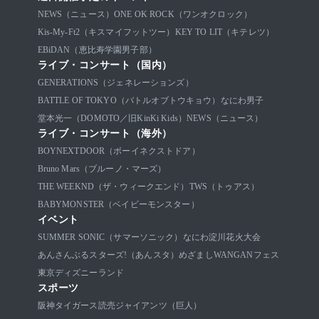
NEWS（ニュース）
ONE OK ROCK（ワンオクロック）
Kis-My-Ft2（キスマイフットツー）
KEY TO LIT（キテレツ）
EBiDAN（恵比寿学園男子部）
ライブ・コンサート（国内）
GENERATIONS（ジェネレーションズ）
BATTLE OF TOKYO（バトルオブトウキョウ）
なにわ男子
堂本光一（DOMOTO／旧KinKi Kids）
NEWS（ニュース）
ライブ・コンサート（海外）
BOYNEXTDOOR（ボーイネクストドア）
Bruno Mars（ブルーノ・マーズ）
THE WEEKND（ザ・ウィークエンド）
TWS（トゥアス）
BABYMONSTER（ベイビーモンスター）
イベント
SUMMER SONIC（サマーソニック）
なにわ淀川花火大会
あんさんぶるスターズ!（あんスタ）
めざましWANGANフェス
東京ディズニーランド
スポーツ
阪神タイガース
読売ジャイアンツ（巨人）