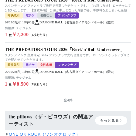
THE PREDATORS TOUR 2026「Rock'n'Roll Undercover」
スタンディング ファンクラブ先行で当選したチケットです。 【お渡し方法】 ローチケにて
分配いたします。 【注意事項】 公演が中止となった場合のみ、手数料を差し引いた金額を
返金いたします。 ...
即決取引
電チケ
名義なし
ファンクラブ
26/09/28(月) 19時00分
DIAMOND HALL（名古屋ダイアモンドホール）(愛知)
情報源: チケジャム
1
￥7,200
（1枚あたり）
枚
THE PREDATORS TOUR 2026「Rock'n'Roll Undercover」
スタンディング 座席未定 GLAYファンクラブ先行当選分です。 ローソンチケットアプリに
て分配させていただきます。
即決取引
電チケ
女性名義
ファンクラブ
26/09/28(月) 19時00分
DIAMOND HALL（名古屋ダイアモンドホール）(愛知)
情報源: チケジャム
1
￥8,500
（1枚あたり）
枚
全4件
the pillows（ザ・ピロウズ）の関連ア
もっと見る
ーティスト
ONE OK ROCK（ワンオクロック）