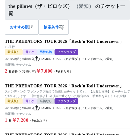
the pillows（ザ・ピロウズ）
（愛知）
のチケット一
覧
おすすめ順
検索条件
THE PREDATORS TOUR 2026「Rock'n'Roll Undercover」
FC先行
即決取引
電チケ
男性名義
ファンクラブ
26/09/28(月) 19時00分
DIAMOND HALL（名古屋ダイアモンドホール）(愛知)
情報源: チケジャム
2
￥7,000
（1枚あたり）
枚連番 (バラ売り可)
THE PREDATORS TOUR 2026「Rock'n'Roll Undercover」
スタンディング ファンクラブ先行で当選したチケットです。 【お渡し方法】 ローチケにて
分配いたします。 【注意事項】 公演が中止となった場合のみ、手数料を差し引いた金額を
返金いたします。 ...
即決取引
電チケ
名義なし
ファンクラブ
26/09/28(月) 19時00分
DIAMOND HALL（名古屋ダイアモンドホール）(愛知)
情報源: チケジャム
1
￥7,200
（1枚あたり）
枚