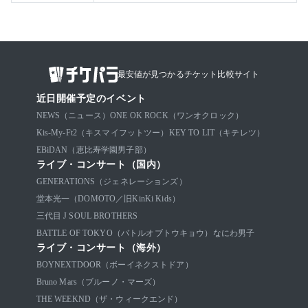
最安値が見つかるチケット比較サイト
近日開催予定のイベント
NEWS（ニュース）
ONE OK ROCK（ワンオクロック）
Kis-My-Ft2（キスマイフットツー）
KEY TO LIT（キテレツ）
EBiDAN（恵比寿学園男子部）
ライブ・コンサート（国内）
GENERATIONS（ジェネレーションズ）
堂本光一（DOMOTO／旧KinKi Kids）
三代目 J SOUL BROTHERS
BATTLE OF TOKYO（バトルオブトウキョウ）
なにわ男子
ライブ・コンサート（海外）
BOYNEXTDOOR（ボーイネクストドア）
Bruno Mars（ブルーノ・マーズ）
THE WEEKND（ザ・ウィークエンド）