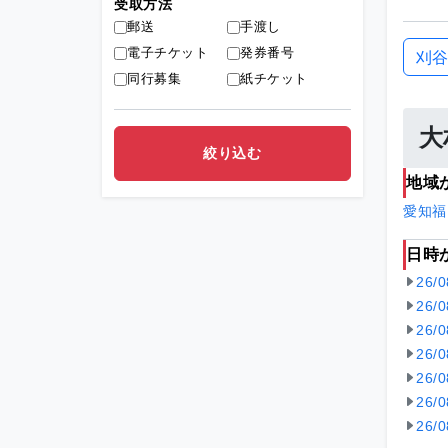
受取方法
郵送
手渡し
電子チケット
発券番号
刈谷
同行募集
紙チケット
大
地域
愛知
福
日時
26/
26/
26/
26/
26/
26/
26/