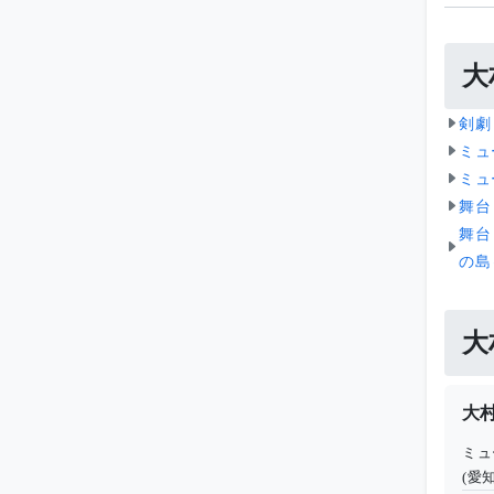
大
剣劇
ミュ
ミュ
舞台
舞台
の島
大
大
ミュ
(愛知