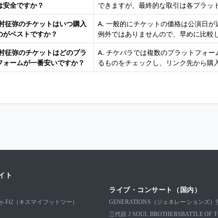
は安全ですか？
できますが、最終的な取引は各プラッ
 大村征弥のチケットはいつ購入
A. 一般的にチケットの価格は公演日
のがベストですか？
例外ではありませんので、早めに比較
 大村征弥のチケットはどのプラ
A. チケパラでは複数のプラットフォ
フォームが一番安いですか？
るものをチェックし、リンク先から購
イト
ライブ・コンサート（国内）
-My-Ft2（キスマイフットツー）
GENERATIONS（ジェネレーションズ）
三代目 J SOUL BROTHERS
BATTLE 