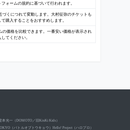
トフォームの規約に基づいて行われます。
が近づくにつれて変動します。大村征弥のチケットも
して購入することをおすすめします。
ームの価格を比較できます。一番安い価格が表示され
入してください。
堂本光一（DOMOTO／旧KinKi Kids）
OF TOKYO（バトルオブトウキョウ）
Hello! Project（ハロプロ）