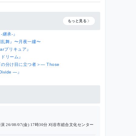
もっと見る
-継承-』
剣乱舞』〜月夜一縷〜
Starプリキュア』
・ドリーム』
の分け目に立つ者＞― Those
 Divide ―』
公演
26/08/07(金) 17時30分
刈谷市総合文化センター