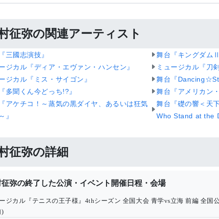
村征弥の関連アーティスト
『三國志演技』
舞台『キングダムⅡ
ージカル『ディア・エヴァン・ハンセン』
ミュージカル『刀
ージカル『ミス・サイゴン』
舞台『Dancing☆
『多聞くん今どっち!?』
舞台『アメリカン
『アケチコ！～蒸気の黒ダイヤ、あるいは狂気
舞台『礎の響＜天下
～』
Who Stand at the
村征弥の詳細
村征弥の終了した公演・イベント開催日程・会場
ージカル『テニスの王子様』4thシーズン 全国大会 青学vs立海 前編 全国
)