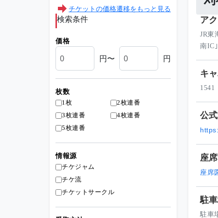
刈
チケットの価格遷移をもっと見る
検索条件
アク
JR
価格
南IC
円〜
円
キャ
1541
枚数
1枚
2枚連番
公式
3枚連番
4枚連番
5枚連番
https
座席
情報源
チケジャム
座席
チケ流
チケットサークル
駐車
駐車場