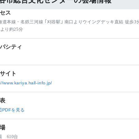
谷市総合文化センターの会場情報
セス
東海道本線・名鉄三河線 ｢刈谷駅｣ 南口よりウイングデッキ直結 徒歩3分
｣より約25分
パシティ
サイト
://www.kariya.hall-info.jp/
表
図PDFを見る
場
 610台