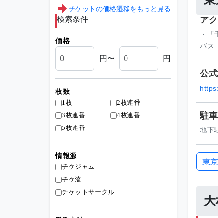
東
チケットの価格遷移をもっと見る
検索条件
アク
・「
価格
バス
円〜
円
公式
https
枚数
1枚
2枚連番
駐車
3枚連番
4枚連番
5枚連番
地下
情報源
東京
チケジャム
チケ流
チケットサークル
大