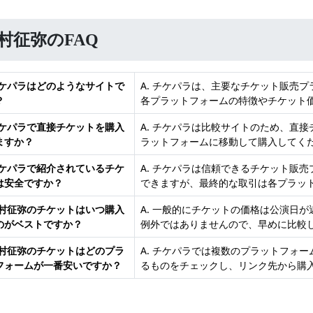
村征弥のFAQ
 チケパラはどのようなサイトで
A. チケパラは、主要なチケット販売
？
各プラットフォームの特徴やチケット
 チケパラで直接チケットを購入
A. チケパラは比較サイトのため、直
ますか？
ラットフォームに移動して購入してく
 チケパラで紹介されているチケ
A. チケパラは信頼できるチケット販
は安全ですか？
できますが、最終的な取引は各プラッ
 大村征弥のチケットはいつ購入
A. 一般的にチケットの価格は公演日
のがベストですか？
例外ではありませんので、早めに比較
 大村征弥のチケットはどのプラ
A. チケパラでは複数のプラットフォ
フォームが一番安いですか？
るものをチェックし、リンク先から購