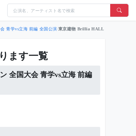
 青学vs立海 前編 全国公演
/
東京建物 Brillia HALL 箕面 26/07/25(
ります一覧
 全国大会 青学vs立海 前編