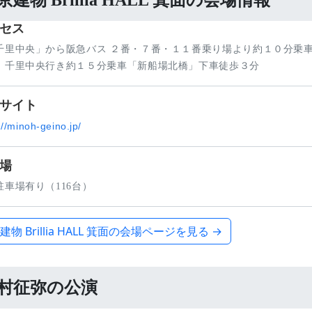
京建物 Brillia HALL 箕面の会場情報
セス
千里中央」から阪急バス ２番・７番・１１番乗り場より約１０分乗
 千里中央行き約１５分乗車「新船場北橋」下車徒歩３分
サイト
://minoh-geino.jp/
場
駐車場有り（116台）
建物 Brillia HALL 箕面の会場ページを見る →
村征弥の公演