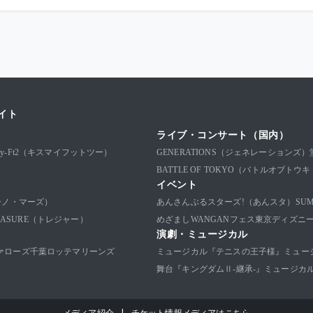
イト
ライブ・コンサート（国内）
-My-Ft2（キスマイフットツー）
GENERATIONS（ジェネレーションズ）
BATTLE OF TOKYO（バトルオブトウ
イベント
ブルーノ・マーズ）
あんさんぶるスターズ!（あんスタ）
SU
EASURE（トレジャー）
めざましWANGANフェス
東京ディズニ
演劇・ミュージカル
ァローズ
千葉ロッテマリーンズ
ミュージカル『テニスの王子様』
ミュー
舞台『キングダムⅡ-継承-』
ミュージカ