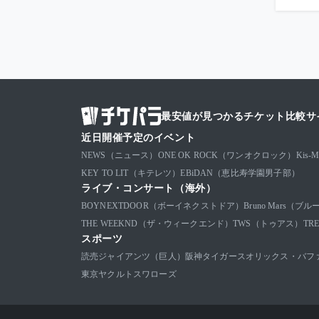
最安値が見つかるチケット比較サ
近日開催予定のイベント
NEWS（ニュース）
ONE OK ROCK（ワンオクロック）
Kis
KEY TO LIT（キテレツ）
EBiDAN（恵比寿学園男子部）
ライブ・コンサート（海外）
BOYNEXTDOOR（ボーイネクストドア）
Bruno Mars（
THE WEEKND（ザ・ウィークエンド）
TWS（トゥアス）
TR
スポーツ
読売ジャイアンツ（巨人）
阪神タイガース
オリックス・バフ
東京ヤクルトスワローズ