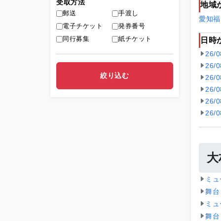
受取方法
地域
郵送
手渡し
愛知
福
電子チケット
発券番号
同行募集
紙チケット
日時
26/
26/
26/
26/
26/
26/
大
ミュ
舞台
ミュ
舞台