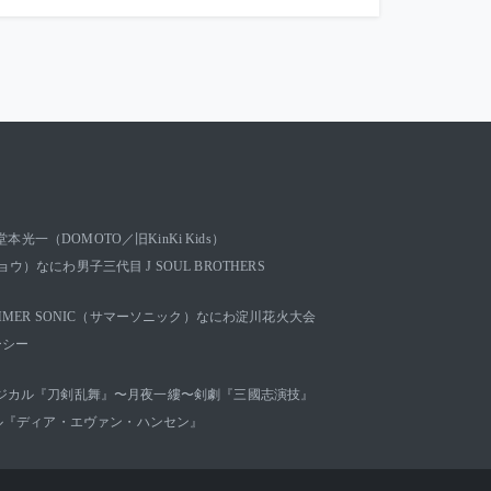
堂本光一（DOMOTO／旧KinKi Kids）
キョウ）
なにわ男子
三代目 J SOUL BROTHERS
MMER SONIC（サマーソニック）
なにわ淀川花火大会
ーシー
ジカル『刀剣乱舞』〜月夜一縷〜
剣劇『三國志演技』
ル『ディア・エヴァン・ハンセン』