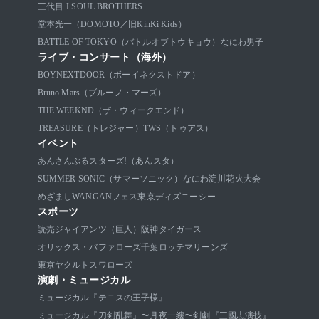
三代目 J SOUL BROTHERS
堂本光一（DOMOTO／旧KinKi Kids）
BATTLE OF TOKYO（バトルオブトウキョウ）
なにわ男子
ライブ・コンサート（海外）
BOYNEXTDOOR（ボーイネクストドア）
Bruno Mars（ブルーノ・マーズ）
THE WEEKND（ザ・ウィークエンド）
TREASURE（トレジャー）
TWS（トゥアス）
イベント
あんさんぶるスターズ!（あんスタ）
SUMMER SONIC（サマーソニック）
なにわ淀川花火大会
めざましWANGANフェス
東京ディズニーシー
スポーツ
読売ジャイアンツ（巨人）
阪神タイガース
オリックス・バファローズ
千葉ロッテマリーンズ
東京ヤクルトスワローズ
演劇・ミュージカル
ミュージカル『テニスの王子様』
ミュージカル『刀剣乱舞』〜月夜一縷〜
剣劇『三國志演技』