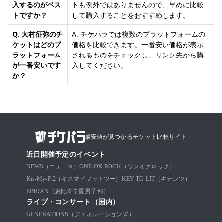
入するのがベス
トも例外ではありませんので、早めに比較
トですか？
して購入することをおすすめします。
Q. 大村征弥のチ
A. チケパラでは複数のプラットフォームの
ケットはどのプ
価格を比較できます。一番安い価格が表示
ラットフォーム
されるものをチェックし、リンク先から購
が一番安いです
入してください。
か？
最安値が見つかるチケット比較サイト
近日開催予定のイベント
NEWS（ニュース）
ONE OK ROCK（ワンオクロック）
Kis-My-Ft2（キスマイフットツー）
KEY TO LIT（キテレツ）
EBiDAN（恵比寿学園男子部）
ライブ・コンサート（国内）
GENERATIONS（ジェネレーションズ）