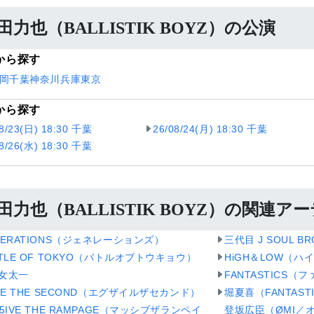
田力也（BALLISTIK BOYZ）の公演
から探す
岡
千葉
神奈川
兵庫
東京
から探す
08/23(日) 18:30 千葉
26/08/24(月) 18:30 千葉
08/26(水) 18:30 千葉
田力也（BALLISTIK BOYZ）の関連ア
NERATIONS（ジェネレーションズ）
三代目 J SOUL BR
TTLE OF TOKYO（バトルオブトウキョウ）
HiGH＆LOW（ハ
女太一
FANTASTICS
ILE THE SECOND（エグザイルザセカンド）
堀夏喜（FANTAST
55IVE THE RAMPAGE（マッシブザランペイ
登坂広臣（ØMI／オ