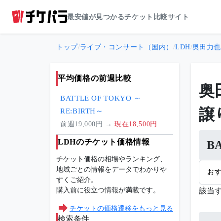
最安値が見つかるチケット比較サイト
トップ
/
ライブ・コンサート（国内）
/
LDH
/
奥田力也（
平均価格の前週比較
奥
BATTLE OF TOKYO ～
譲
RE:BIRTH～
前週19,000円 →
現在18,500円
LDHのチケット価格情報
B
チケット価格の相場やランキング、
地域ごとの情報をデータでわかりや
お
すくご紹介。
購入前に役立つ情報が満載です。
該当
チケットの価格遷移をもっと見る
検索条件