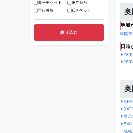
電子チケット
発券番号
同行募集
紙チケット
奥
地域
静岡
福
日時
26/
26/
奥
GE
BA
早乙
EX
MA