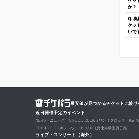
ケッ
か？
Q. 
ケッ
いで
最安値が見つかるチケット比較サ
近日開催予定のイベント
NEWS（ニュース）
ONE OK ROCK（ワンオクロック）
Kis
KEY TO LIT（キテレツ）
EBiDAN（恵比寿学園男子部）
ライブ・コンサート（海外）