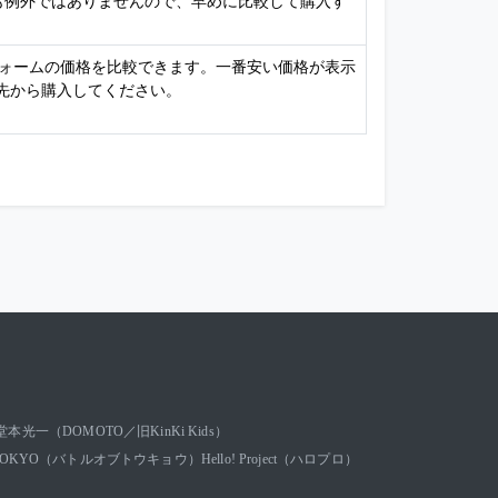
チケットも例外ではありませんので、早めに比較して購入す
フォームの価格を比較できます。一番安い価格が表示
先から購入してください。
堂本光一（DOMOTO／旧KinKi Kids）
OF TOKYO（バトルオブトウキョウ）
Hello! Project（ハロプロ）