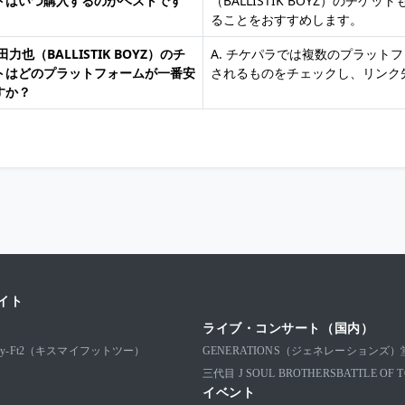
トはいつ購入するのがベストです
（BALLISTIK BOYZ）の
ることをおすすめします。
奥田力也（BALLISTIK BOYZ）のチ
A. チケパラでは複数のプラット
トはどのプラットフォームが一番安
されるものをチェックし、リンク
すか？
イト
ライブ・コンサート（国内）
-My-Ft2（キスマイフットツー）
GENERATIONS（ジェネレーションズ）
三代目 J SOUL BROTHERS
BATTLE 
イベント