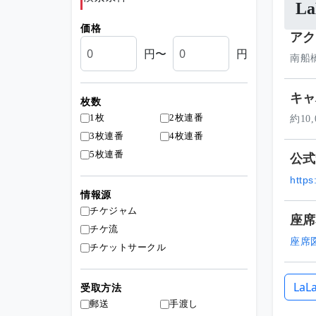
L
価格
アク
円〜
円
南船
キャ
枚数
1枚
2枚連番
約10,
3枚連番
4枚連番
5枚連番
公式
https
情報源
チケジャム
座席
チケ流
座席
チケットサークル
La
受取方法
郵送
手渡し