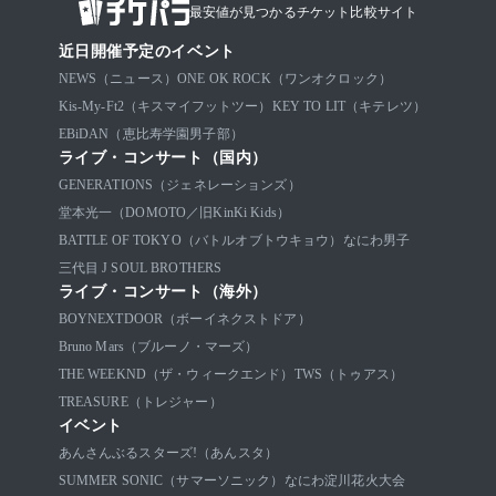
最安値が見つかるチケット比較サイト
近日開催予定のイベント
NEWS（ニュース）
ONE OK ROCK（ワンオクロック）
Kis-My-Ft2（キスマイフットツー）
KEY TO LIT（キテレツ）
EBiDAN（恵比寿学園男子部）
ライブ・コンサート（国内）
GENERATIONS（ジェネレーションズ）
堂本光一（DOMOTO／旧KinKi Kids）
BATTLE OF TOKYO（バトルオブトウキョウ）
なにわ男子
三代目 J SOUL BROTHERS
ライブ・コンサート（海外）
BOYNEXTDOOR（ボーイネクストドア）
Bruno Mars（ブルーノ・マーズ）
THE WEEKND（ザ・ウィークエンド）
TWS（トゥアス）
TREASURE（トレジャー）
イベント
あんさんぶるスターズ!（あんスタ）
SUMMER SONIC（サマーソニック）
なにわ淀川花火大会