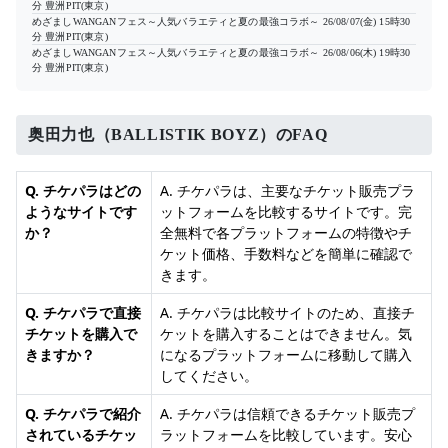
分
豊洲PIT(東京)
めざましWANGANフェス～人気バラエティと夏の最強コラボ～
26/08/07(金) 15時30
分
豊洲PIT(東京)
めざましWANGANフェス～人気バラエティと夏の最強コラボ～
26/08/06(木) 19時30
分
豊洲PIT(東京)
奥田力也（BALLISTIK BOYZ）のFAQ
Q. チケパラはどの
A. チケパラは、主要なチケット販売プラ
ようなサイトです
ットフォームを比較するサイトです。完
か？
全無料で各プラットフォームの特徴やチ
ケット価格、手数料などを簡単に確認で
きます。
Q. チケパラで直接
A. チケパラは比較サイトのため、直接チ
チケットを購入で
ケットを購入することはできません。気
きますか？
になるプラットフォームに移動して購入
してください。
Q. チケパラで紹介
A. チケパラは信頼できるチケット販売プ
されているチケッ
ラットフォームを比較しています。安心