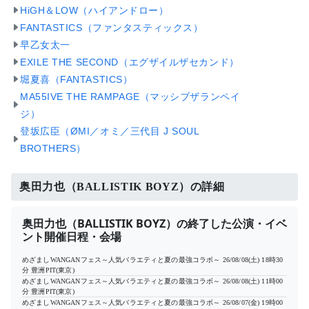
HiGH＆LOW（ハイアンドロー）
FANTASTICS（ファンタスティックス）
早乙女太一
EXILE THE SECOND（エグザイルザセカンド）
堀夏喜（FANTASTICS）
MA55IVE THE RAMPAGE（マッシブザランペイ
ジ）
登坂広臣（ØMI／オミ／三代目 J SOUL
BROTHERS）
奥田力也（BALLISTIK BOYZ）の詳細
奥田力也（BALLISTIK BOYZ）の終了した公演・イベ
ント開催日程・会場
めざましWANGANフェス～人気バラエティと夏の最強コラボ～
26/08/08(土) 18時30
分
豊洲PIT(東京)
めざましWANGANフェス～人気バラエティと夏の最強コラボ～
26/08/08(土) 11時00
分
豊洲PIT(東京)
めざましWANGANフェス～人気バラエティと夏の最強コラボ～
26/08/07(金) 19時00