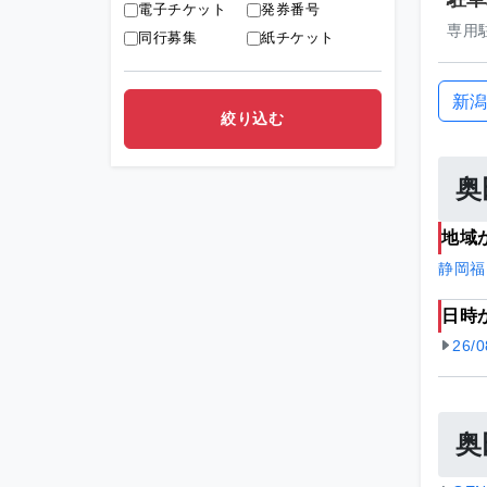
電子チケット
発券番号
専用駐
同行募集
紙チケット
新潟
奥
地域
静岡
福
日時
26/
奥