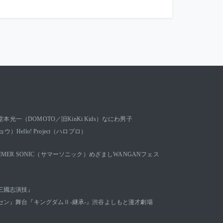
堂本光一（DOMOTO／旧KinKi Kids）
なにわ男子
キョウ）
Hello! Project（ハロプロ）
MMER SONIC（サマーソニック）
めざましWANGANフェス
三國志演技』
セン』
舞台『キングダムⅡ-継承-』
渋谷よしもと漫才劇場