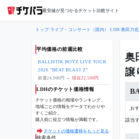
最安値が見つかるチケット比較サイト
トップ
/
ライブ・コンサート（国内）
/
LDH
/
奥田力也（
平均価格の前週比較
奥
BALLISTIK BOYZ LIVE TOUR
譲
2026 "BEAT BLAST Z"
前週24,000円 →
現在22,500円
LDHのチケット価格情報
B
チケット価格の相場やランキング、
地域ごとの情報をデータでわかりや
お
すくご紹介。
購入前に役立つ情報が満載です。
該当
チケットの価格遷移をもっと見る
検索条件