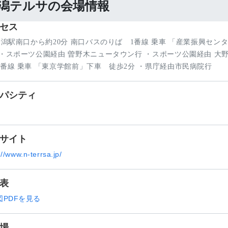
潟テルサの会場情報
セス
R新潟駅南口から約20分 南口バスのりば 1番線 乗車 「産業振興セン
 ・スポーツ公園経由 曽野木ニュータウン行 ・スポーツ公園経由 大野
6番線 乗車 「東京学館前」下車 徒歩2分 ・県庁経由市民病院行
パシティ
サイト
://www.n-terrsa.jp/
表
図PDFを見る
場