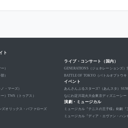
イト
ライブ・コンサート（国内）
ツー）
GENERATIONS（ジェネレーションズ）
子部）
BATTLE OF TOKYO（バトルオブトウ
イベント
ブルーノ・マーズ）
あんさんぶるスターズ!（あんスタ）
SU
ャー）
TWS（トゥアス）
なにわ淀川花火大会
東京ディズニーシー
演劇・ミュージカル
ンズ
オリックス・バファローズ
ミュージカル『テニスの王子様』
剣劇『
ミュージカル『ディア・エヴァン・ハン