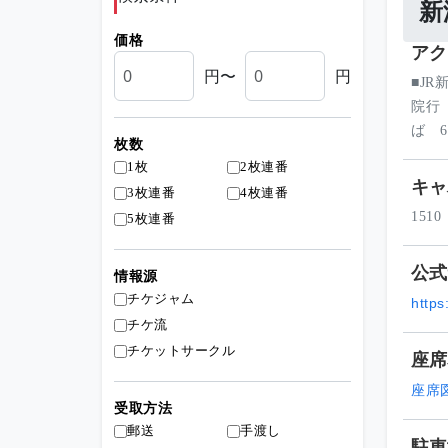
新
価格
アク
円〜
円
■J
院行
ば 
枚数
1枚
2枚連番
キャ
3枚連番
4枚連番
1510
5枚連番
公式
情報源
チケジャム
https
チケ流
チケットサークル
座席
座席
受取方法
郵送
手渡し
駐車