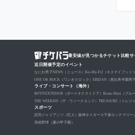
最安値が見つかるチケット比較サ
近日開催予定のイベント
なにわ男子
NEWS（ニュース）
Kis-My-Ft2（キスマイフット
ONE OK ROCK（ワンオクロック）
EBiDAN（恵比寿学園男
ライブ・コンサート（海外）
BOYNEXTDOOR（ボーイネクストドア）
Bruno Mars（
THE WEEKND（ザ・ウィークエンド）
TREASURE（トレジ
スポーツ
読売ジャイアンツ（巨人）
阪神タイガース
千葉ロッテマリー
高校野球（夏の甲子園）