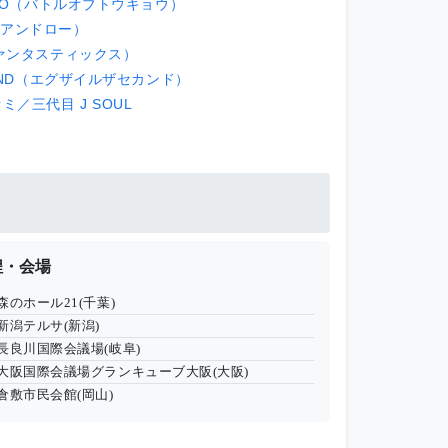
OKYO（バトルオブトウキョウ）
イアンドロー）
（ファンタスティックス）
ECOND（エグザイルザセカンド）
ミ／三代目 J SOUL
程・会場
森のホール21(千葉)
新潟テルサ(新潟)
長良川国際会議場(岐阜)
大阪国際会議場グランキューブ大阪(大阪)
倉敷市民会館(岡山)