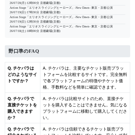
26/07/20(月) 12時00分
京都劇場(京都)
Action Stage「エリオスライジングヒーローズ」-New Dawn- 東京・京都公演
26/07/19(日) 17時30分
京都劇場(京都)
Action Stage「エリオスライジングヒーローズ」-New Dawn- 東京・京都公演
26/07/19(日) 12時30分
京都劇場(京都)
Action Stage「エリオスライジングヒーローズ」-New Dawn- 東京・京都公演
26/07/18(土) 18時00分
京都劇場(京都)
野口準のFAQ
Q. チケパラは
A. チケパラは、主要なチケット販売プラッ
どのようなサイ
トフォームを比較するサイトです。完全無料
トですか？
で各プラットフォームの特徴やチケット価
格、手数料などを簡単に確認できます。
Q. チケパラで
A. チケパラは比較サイトのため、直接チケ
直接チケットを
ットを購入することはできません。気になる
購入できます
プラットフォームに移動して購入してくださ
か？
い。
Q. チケパラで
A. チケパラは信頼できるチケット販売プラ