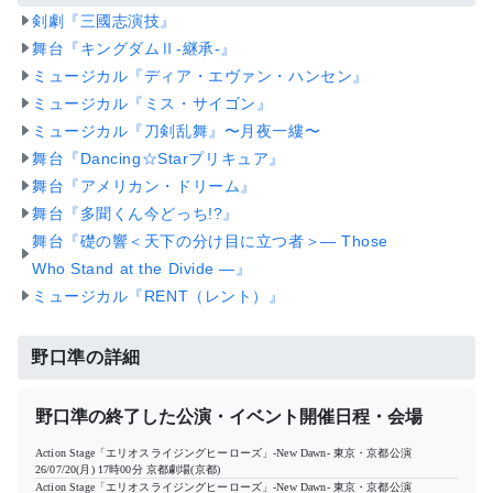
剣劇『三國志演技』
舞台『キングダムⅡ-継承-』
ミュージカル『ディア・エヴァン・ハンセン』
ミュージカル『ミス・サイゴン』
ミュージカル『刀剣乱舞』〜月夜一縷〜
舞台『Dancing☆Starプリキュア』
舞台『アメリカン・ドリーム』
舞台『多聞くん今どっち!?』
舞台『礎の響＜天下の分け目に立つ者＞― Those
Who Stand at the Divide ―』
ミュージカル『RENT（レント）』
野口準の詳細
野口準の終了した公演・イベント開催日程・会場
Action Stage「エリオスライジングヒーローズ」-New Dawn- 東京・京都公演
26/07/20(月) 17時00分
京都劇場(京都)
Action Stage「エリオスライジングヒーローズ」-New Dawn- 東京・京都公演