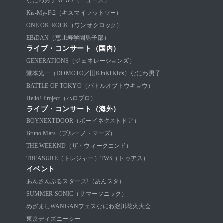
なにわ男子
NEWS（ニュース）
Kis-My-Ft2（キスマイフットツー）
ONE OK ROCK（ワンオクロック）
EBiDAN（恵比寿学園男子部）
ライブ・コンサート（国内）
GENERATIONS（ジェネレーションズ）
堂本光一（DOMOTO／旧KinKi Kids）
なにわ男子
BATTLE OF TOKYO（バトルオブトウキョウ）
Hello! Project（ハロプロ）
ライブ・コンサート（海外）
BOYNEXTDOOR（ボーイネクストドア）
Bruno Mars（ブルーノ・マーズ）
THE WEEKND（ザ・ウィークエンド）
TREASURE（トレジャー）
TWS（トゥアス）
イベント
あんさんぶるスターズ!（あんスタ）
SUMMER SONIC（サマーソニック）
めざましWANGANフェス
なにわ淀川花火大会
東京ディズニーシー