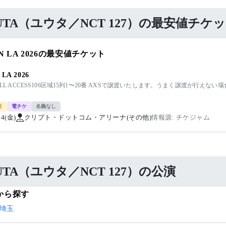
UTA（ユウタ／NCT 127）の最安値チケ
N LA 2026の最安値チケット
LA 2026
 ALL ACCESS106区域15列1〜20番 AXSで譲渡いたします。うまく譲渡が行
引
電チケ
名義なし
14(金)
クリプト・ドットコム・アリーナ(その他)
情報源: チケジャム
UTA（ユウタ／NCT 127）の公演
から探す
埼玉