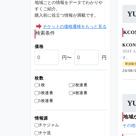
地域ごとの情報をデータでわかりや
すくご紹介。
Y
購入前に役立つ情報が満載です。
チケットの価格遷移をもっと見る
検索条件
KCO
KCON 
価格
1DAY
円〜
円
す。
即決取
26/08/
枚数
1枚
2枚連番
3枚連番
4枚連番
5枚連番
Y
地域
情報源
チケジャム
その他
チケ流