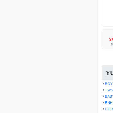
¥
2
Y
BO
TW
BA
EN
CO