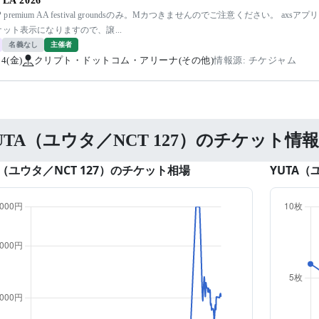
LA 2026
VIP premium AA festival groundsのみ。Mカつきませんのでご注意ください。
ット表示になりますので、譲...
名義なし
主催者
14(金)
クリプト・ドットコム・アリーナ(その他)
情報源: チケジャム
UTA（ユウタ／NCT 127）のチケット情報
A（ユウタ／NCT 127）のチケット相場
YUTA（