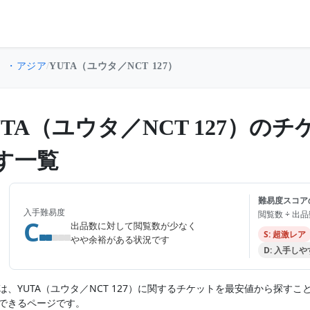
流）・アジア
/
YUTA（ユウタ／NCT 127）
UTA（ユウタ／NCT 127）
す一覧
難易度スコア
入手難易度
閲覧数 ÷ 出
C
出品数に対して閲覧数が少なく
S: 超激レア
やや余裕がある状況です
D: 入手し
は、YUTA（ユウタ／NCT 127）に関するチケットを最安値から探
できるページです。