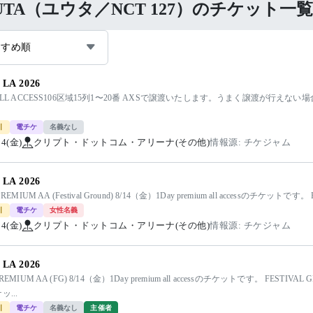
UTA（ユウタ／NCT 127）のチケット一覧
すすめ順
LA 2026
 ALL ACCESS106区域15列1〜20番 AXSで譲渡いたします。うまく譲渡が行
引
電チケ
名義なし
14(金)
クリプト・ドットコム・アリーナ(その他)
情報源: チケジャム
LA 2026
PREMIUM AA (Festival Ground) 8/14（金）1Day premium all accessのチケットで
引
電チケ
女性名義
14(金)
クリプト・ドットコム・アリーナ(その他)
情報源: チケジャム
LA 2026
PREMIUM AA (FG) 8/14（金）1Day premium all accessのチケットです。 FES
...
引
電チケ
名義なし
主催者