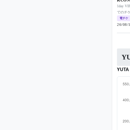
KCON 
1day 
でのチケ
電チケ
26/08/
Y
YUT