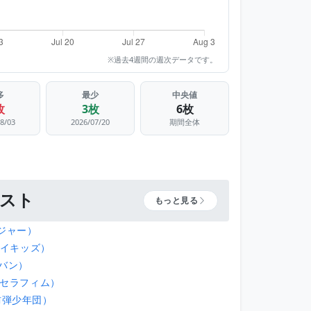
※過去4週間の週次データです。
多
最少
中央値
枚
3枚
6枚
08/03
2026/07/20
期間全体
ィスト
もっと見る
レジャー）
トレイキッズ）
グバン）
（ルセラフィム）
防弾少年団）