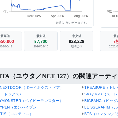
※過去1年のデータです。
最高値
最安値
中央値
最
550,000
¥7,700
¥23,228
7
026/06/18
2026/05/16
期間全体
2026/
UTA（ユウタ／NCT 127）の関連アーテ
YNEXTDOOR（ボーイネクストドア）
TREASURE（ト
S（トゥアス）
Stray Kids（ス
BYMONSTER（ベイビーモンスター）
BIGBANG（ビッ
HYPEN（エンハイプン）
LE SSERAFIM
RTIS（コルティス）
BTS（バンタン／