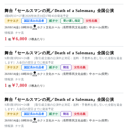
舞台『セールスマンの死／Death of a Salesman』全国公演
1階4列15〜27番2026年08月14日17時45分発送予定
チケエク
認証済み出品者
紙チケ
受け渡し指定
女性名義
26/08/14(金) 18時30分
ホクト文化ホール（長野県民文化会館）中ホール(長野)
情報源: チケ流
1
￥6,000
（1枚あたり）
枚
舞台『セールスマンの死／Death of a Salesman』全国公演
S席1階3列16〜26番 ［取引成立後の公演中止対応：送料・手数料を差し引いた全額を返金
します］入金日の翌日までに発送予定
チケエク
認証済み出品者
紙チケ
郵送
女性名義
26/08/14(金) 18時30分
ホクト文化ホール（長野県民文化会館）中ホール(長野)
情報源: チケ流
1
￥7,000
（1枚あたり）
枚
舞台『セールスマンの死／Death of a Salesman』全国公演
S席1階3列16〜26番 ［取引成立後の公演中止対応：送料・手数料を差し引いた全額を返金
します］入金日の翌日までに発送予定
チケエク
認証済み出品者
紙チケ
郵送
女性名義
26/08/14(金) 18時30分
ホクト文化ホール（長野県民文化会館）中ホール(長野)
情報源: チケ流