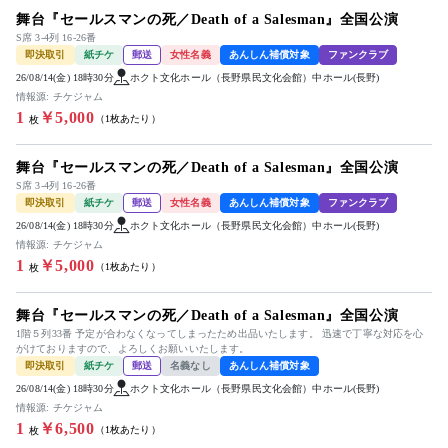
舞台『セールスマンの死／Death of a Salesman』全国公演
S席 3-4列 16-26番
即決取引
紙チケ
郵送
女性名義
あんしん補償対象
ファンクラブ
26/08/14(金) 18時30分
ホクト文化ホール（長野県民文化会館）中ホール(長野)
情報源: チケジャム
1
￥5,000
（1枚あたり）
枚
舞台『セールスマンの死／Death of a Salesman』全国公演
S席 3-4列 16-26番
即決取引
紙チケ
郵送
女性名義
あんしん補償対象
ファンクラブ
26/08/14(金) 18時30分
ホクト文化ホール（長野県民文化会館）中ホール(長野)
情報源: チケジャム
1
￥5,000
（1枚あたり）
枚
舞台『セールスマンの死／Death of a Salesman』全国公演
1階５列33番 予定が合わなくなってしまったため出品いたします。 迅速で丁寧な対応を心
がけておりますので、よろしくお願いいたします。
即決取引
紙チケ
郵送
名義なし
あんしん補償対象
26/08/14(金) 18時30分
ホクト文化ホール（長野県民文化会館）中ホール(長野)
情報源: チケジャム
1
￥6,500
（1枚あたり）
枚