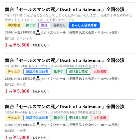
舞台『セールスマンの死／Death of a Salesman』全国公演
1階５列33番 予定が合わなくなってしまったため出品いたします。 迅速で丁寧な対応を心
がけておりますので、よろしくお願いいたします。
即決取引
紙チケ
郵送
名義なし
あんしん補償対象
26/08/14(金) 18時30分
ホクト文化ホール（長野県民文化会館）中ホール(長野)
情報源: チケジャム
1
￥6,500
（1枚あたり）
枚
舞台『セールスマンの死／Death of a Salesman』全国公演
1階5列18〜24番 センターブロック2026年08月14日17時45分発送予定
チケエク
認証済み出品者
紙チケ
受け渡し指定
女性名義
26/08/14(金) 18時30分
ホクト文化ホール（長野県民文化会館）中ホール(長野)
情報源: チケ流
1
￥5,000
（1枚あたり）
枚
舞台『セールスマンの死／Death of a Salesman』全国公演
1階5列18〜24番 センターブロック2026年08月14日17時45分発送予定
チケエク
認証済み出品者
紙チケ
受け渡し指定
女性名義
26/08/14(金) 18時30分
ホクト文化ホール（長野県民文化会館）中ホール(長野)
情報源: チケ流
1
￥5,000
（1枚あたり）
枚