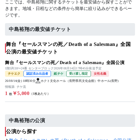
ここでは、中島裕翔に関するチケットを最安値から探すことがで
きます。地域・日程などの条件から簡単に絞り込みができるペー
ジです。
中島裕翔の最安値チケット
舞台『セールスマンの死／Death of a Salesman』全国
公演の最安値チケット
舞台『セールスマンの死／Death of a Salesman』全国公演
1階5列18〜24番 センターブロック2026年08月14日17時45分発送予定
チケエク
認証済み出品者
紙チケ
受け渡し指定
女性名義
26/08/14(金) 18時30分
ホクト文化ホール（長野県民文化会館）中ホール(長野)
情報源: チケ流
1
￥5,000
（1枚あたり）
枚
中島裕翔の公演
公演から探す