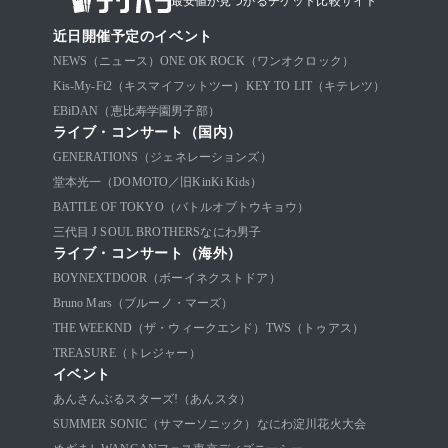
最安値が見つかるチケット比較サイト
近日開催予定のイベント
NEWS（ニュース）
ONE OK ROCK（ワンオクロック）
Kis-My-Ft2（キスマイフットツー）
KEY TO LIT（キテレツ）
EBiDAN（恵比寿学園男子部）
ライブ・コンサート（国内）
GENERATIONS（ジェネレーションズ）
堂本光一（DOMOTO／旧KinKi Kids）
BATTLE OF TOKYO（バトルオブトウキョウ）
三代目 J SOUL BROTHERS
なにわ男子
ライブ・コンサート（海外）
BOYNEXTDOOR（ボーイネクストドア）
Bruno Mars（ブルーノ・マーズ）
THE WEEKND（ザ・ウィークエンド）
TWS（トゥアス）
TREASURE（トレジャー）
イベント
あんさんぶるスターズ!（あんスタ）
SUMMER SONIC（サマーソニック）
なにわ淀川花火大会