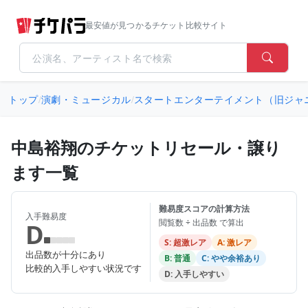
最安値が見つかるチケット比較サイト
トップ
/
演劇・ミュージカル
/
スタートエンターテイメント（旧ジャ
中島裕翔のチケットリセール・譲り
ます一覧
難易度スコアの計算方法
入手難易度
閲覧数 ÷ 出品数 で算出
D
S: 超激レア
A: 激レア
出品数が十分にあり
B: 普通
C: やや余裕あり
比較的入手しやすい状況です
D: 入手しやすい