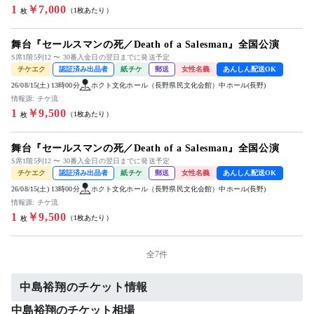
1
￥7,000
（1枚あたり）
枚
舞台『セールスマンの死／Death of a Salesman』全国公演
S席1階5列12 〜 30番入金日の翌日までに発送予定
チケエク
認証済み出品者
紙チケ
郵送
女性名義
あんしん配送OK
26/08/15(土) 13時00分
ホクト文化ホール（長野県民文化会館）中ホール(長野)
情報源: チケ流
1
￥9,500
（1枚あたり）
枚
舞台『セールスマンの死／Death of a Salesman』全国公演
S席1階5列12 〜 30番入金日の翌日までに発送予定
チケエク
認証済み出品者
紙チケ
郵送
女性名義
あんしん配送OK
26/08/15(土) 13時00分
ホクト文化ホール（長野県民文化会館）中ホール(長野)
情報源: チケ流
1
￥9,500
（1枚あたり）
枚
全7件
中島裕翔のチケット情報
中島裕翔のチケット相場