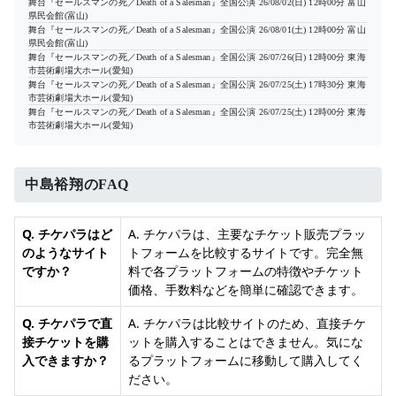
舞台『セールスマンの死／Death of a Salesman』全国公演
26/08/02(日) 12時00分
富山
県民会館(富山)
舞台『セールスマンの死／Death of a Salesman』全国公演
26/08/01(土) 12時00分
富山
県民会館(富山)
舞台『セールスマンの死／Death of a Salesman』全国公演
26/07/26(日) 12時00分
東海
市芸術劇場大ホール(愛知)
舞台『セールスマンの死／Death of a Salesman』全国公演
26/07/25(土) 17時30分
東海
市芸術劇場大ホール(愛知)
舞台『セールスマンの死／Death of a Salesman』全国公演
26/07/25(土) 12時00分
東海
市芸術劇場大ホール(愛知)
中島裕翔のFAQ
Q. チケパラはど
A. チケパラは、主要なチケット販売プラッ
のようなサイト
トフォームを比較するサイトです。完全無
ですか？
料で各プラットフォームの特徴やチケット
価格、手数料などを簡単に確認できます。
Q. チケパラで直
A. チケパラは比較サイトのため、直接チケ
接チケットを購
ットを購入することはできません。気にな
入できますか？
るプラットフォームに移動して購入してく
ださい。