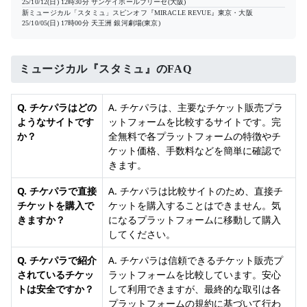
25/10/12(日) 12時30分
サンケイホールブリーゼ(大阪)
新ミュージカル「スタミュ」スピンオフ『MIRACLE REVUE』東京・大阪
25/10/05(日) 17時00分
天王洲 銀河劇場(東京)
ミュージカル『スタミュ』のFAQ
Q. チケパラはどの
A. チケパラは、主要なチケット販売プラ
ようなサイトです
ットフォームを比較するサイトです。完
か？
全無料で各プラットフォームの特徴やチ
ケット価格、手数料などを簡単に確認で
きます。
Q. チケパラで直接
A. チケパラは比較サイトのため、直接チ
チケットを購入で
ケットを購入することはできません。気
きますか？
になるプラットフォームに移動して購入
してください。
Q. チケパラで紹介
A. チケパラは信頼できるチケット販売プ
されているチケッ
ラットフォームを比較しています。安心
トは安全ですか？
して利用できますが、最終的な取引は各
プラットフォームの規約に基づいて行わ