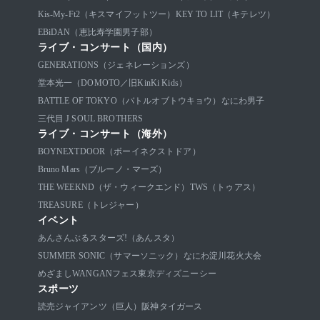
Kis-My-Ft2（キスマイフットツー）
KEY TO LIT（キテレツ）
EBiDAN（恵比寿学園男子部）
ライブ・コンサート（国内）
GENERATIONS（ジェネレーションズ）
堂本光一（DOMOTO／旧KinKi Kids）
BATTLE OF TOKYO（バトルオブトウキョウ）
なにわ男子
三代目 J SOUL BROTHERS
ライブ・コンサート（海外）
BOYNEXTDOOR（ボーイネクストドア）
Bruno Mars（ブルーノ・マーズ）
THE WEEKND（ザ・ウィークエンド）
TWS（トゥアス）
TREASURE（トレジャー）
イベント
あんさんぶるスターズ!（あんスタ）
SUMMER SONIC（サマーソニック）
なにわ淀川花火大会
めざましWANGANフェス
東京ディズニーシー
スポーツ
読売ジャイアンツ（巨人）
阪神タイガース