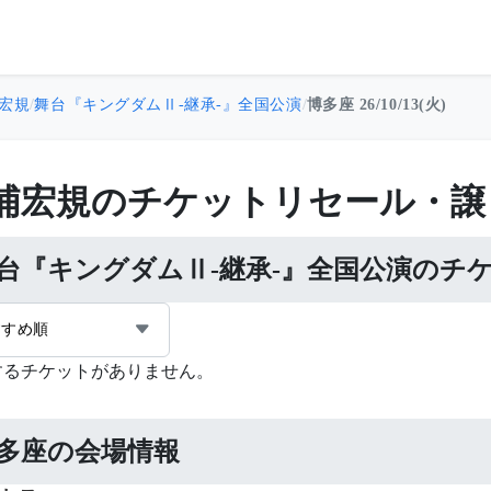
宏規
/
舞台『キングダムⅡ-継承-』全国公演
/
博多座 26/10/13(火)
浦宏規のチケットリセール・譲
台『キングダムⅡ-継承-』全国公演のチ
すすめ順
するチケットがありません。
多座の会場情報