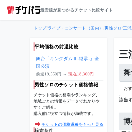
最安値が見つかるチケット比較サイト
トップ
/
ライブ・コンサート（国内）
/
男性ソロ
/
三浦
平均価格の前週比較
三
舞台『キングダムⅡ-継承-』全
国公演
舞
前週19,550円 →
現在18,300円
男性ソロのチケット価格情報
お
チケット価格の相場やランキング、
該当
地域ごとの情報をデータでわかりや
すくご紹介。
購入前に役立つ情報が満載です。
博
チケットの価格遷移をもっと見る
検索条件