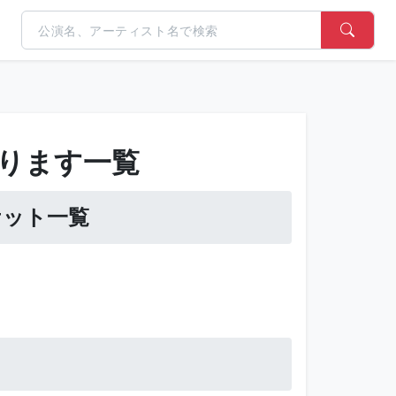
ります一覧
ケット一覧