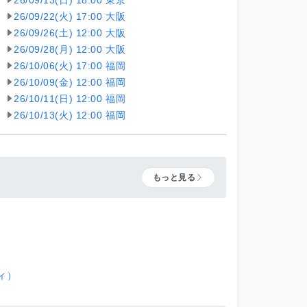
26/09/13(日) 18:00 東京
26/09/22(火) 17:00 大阪
26/09/26(土) 12:00 大阪
26/09/28(月) 12:00 大阪
26/10/06(火) 17:00 福岡
26/10/09(金) 12:00 福岡
26/10/11(日) 12:00 福岡
26/10/13(火) 12:00 福岡
もっと見る
ディ）