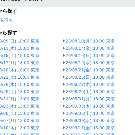
から探す
阪
福岡
から探す
08/09(日) 18:00 東京
26/08/10(月) 13:00 東京
08/13(木) 18:00 東京
26/08/14(金) 13:00 東京
08/15(土) 18:00 東京
26/08/16(日) 13:00 東京
08/17(月) 18:00 東京
26/08/19(水) 18:00 東京
08/20(木) 18:00 東京
26/08/21(金) 13:00 東京
08/22(土) 18:00 東京
26/08/23(日) 13:00 東京
08/26(水) 18:00 東京
26/08/27(木) 13:00 東京
08/29(土) 13:00 東京
26/08/29(土) 18:00 東京
08/31(月) 13:00 東京
26/08/31(月) 18:00 東京
09/03(木) 13:00 東京
26/09/03(木) 18:00 東京
09/05(土) 13:00 東京
26/09/05(土) 18:00 東京
09/07(月) 13:00 東京
26/09/09(水) 13:00 東京
09/10(木) 13:00 東京
26/09/11(金) 13:00 東京