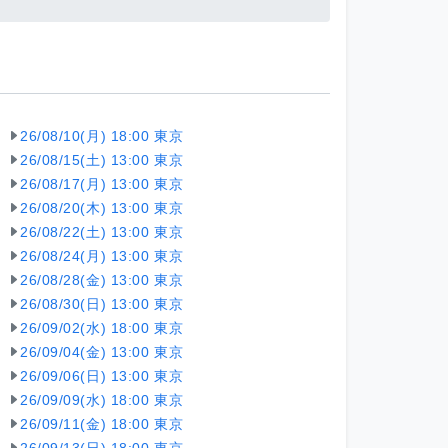
26/08/10(月) 18:00 東京
26/08/15(土) 13:00 東京
26/08/17(月) 13:00 東京
26/08/20(木) 13:00 東京
26/08/22(土) 13:00 東京
26/08/24(月) 13:00 東京
26/08/28(金) 13:00 東京
26/08/30(日) 13:00 東京
26/09/02(水) 18:00 東京
26/09/04(金) 13:00 東京
26/09/06(日) 13:00 東京
26/09/09(水) 18:00 東京
26/09/11(金) 18:00 東京