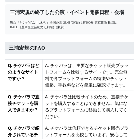
三浦宏規の終了した公演・イベント開催日程・会場
舞台『キングダムⅡ-継承-』全国公演
26/08/09(日) 18時00分
東京建物 Brillia
HALL（豊島区立芸術文化劇場）(東京)
三浦宏規のFAQ
Q. チケパラはど
A. チケパラは、主要なチケット販売プラッ
のようなサイト
トフォームを比較するサイトです。完全無
ですか？
料で各プラットフォームの特徴やチケット
価格、手数料などを簡単に確認できます。
Q. チケパラで直
A. チケパラは比較サイトのため、直接チケ
接チケットを購
ットを購入することはできません。気にな
入できますか？
るプラットフォームに移動して購入してく
ださい。
Q. チケパラで紹
A. チケパラは信頼できるチケット販売プラ
介されているチ
ットフォームを比較しています。安心して